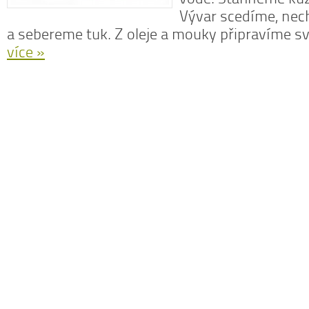
Vývar scedíme, ne
a sebereme tuk. Z oleje a mouky připravíme sv
více »
N
z
N
o
V