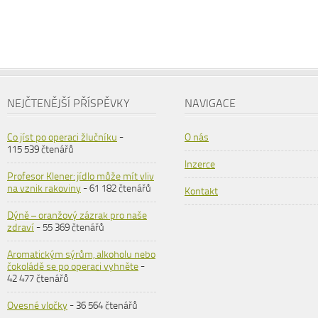
NEJČTENĚJŠÍ PŘÍSPĚVKY
NAVIGACE
Co jíst po operaci žlučníku
-
O nás
115 539 čtenářů
Inzerce
Profesor Klener: jídlo může mít vliv
na vznik rakoviny
- 61 182 čtenářů
Kontakt
Dýně – oranžový zázrak pro naše
zdraví
- 55 369 čtenářů
Aromatickým sýrům, alkoholu nebo
čokoládě se po operaci vyhněte
-
42 477 čtenářů
Ovesné vločky
- 36 564 čtenářů