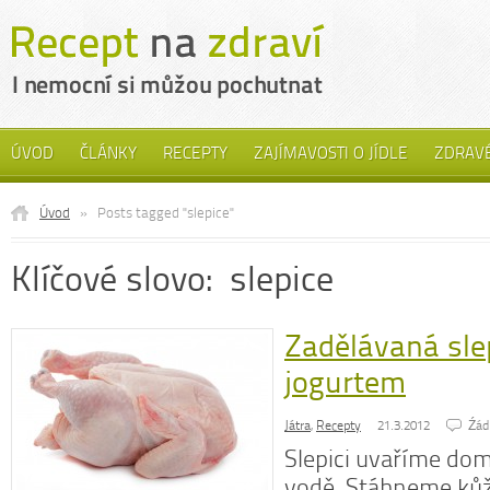
ÚVOD
ČLÁNKY
RECEPTY
ZAJÍMAVOSTI O JÍDLE
ZDRAVÉ
Úvod
»
Posts tagged "slepice"
Klíčové slovo: slepice
Zadělávaná sle
jogurtem
Játra
,
Recepty
21.3.2012
Źád
Slepici uvaříme do
vodě. Stáhneme kůž