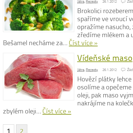
Játra
,
Recepty
26.1.2012
Źád
Brokolici rozeberem
spaříme ve vroucí 
opražíme nasucho, 
zředíme mlékem a 
Bešamel necháme za…
Číst více »
Vídeňské maso
Játra
,
Recepty
26.1.2012
Źád
Hovězí plátky lehce
osolíme a opečeme 
oleji, pak maso vyj
nakrájíme na koleč
zbylém oleji…
Číst více »
1
2