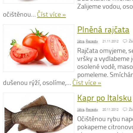
Zalijeme vodou, os
očištěnou…
Číst více »
Plněná rajčata
N
z
Játra
,
Recepty
21.11.2012
Źá
N
Rajčata omyjeme, s
o
V
vršky a vydlabeme j
osolené vodě, maso
pomeleme. Smíchá
dušenou rýží, osolíme,…
Číst více »
Kapr po Italsku
Játra
,
Recepty
20.11.2012
Źá
Očištěnou rybu nap
pokapeme citronovo