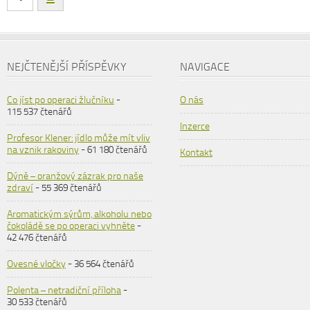
NEJČTENĚJŠÍ PŘÍSPĚVKY
NAVIGACE
Co jíst po operaci žlučníku
-
O nás
115 537 čtenářů
Inzerce
Profesor Klener: jídlo může mít vliv
na vznik rakoviny
- 61 180 čtenářů
Kontakt
Dýně – oranžový zázrak pro naše
zdraví
- 55 369 čtenářů
Aromatickým sýrům, alkoholu nebo
čokoládě se po operaci vyhněte
-
42 476 čtenářů
Ovesné vločky
- 36 564 čtenářů
Polenta – netradiční příloha
-
30 533 čtenářů