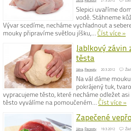
Játra
,
Recepty
21.3.2012
Źád
Slepici uvaříme do
vodě. Stáhneme kůž
Vývar scedíme, necháme vychladnout a seberem
mouky připravíme světlou jíšku,…
Číst více »
Jablkový závin
těsta
Játra
,
Recepty
20.3.2012
Źád
Na vál dáme mouku
pokrájený tuk, tvaro
vypracujeme těsto, které necháme odležet asi
těsto vyválíme na pomoučeném…
Číst více »
Zapečené vepřo
Játra
,
Recepty
19.3.2012
Źád