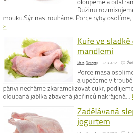
oloupeme a odstran
Dužinu rozmixujeme
mouku.Sýr nastrouháme. Porce ryby osolíme
»
Kuře ve sladké
mandlemi
Játra
,
Recepty
22.3.2012
Źád
Porce masa osolíme
a upečeme v troubě
pánvi necháme zkaramelizovat cukr, podlijem
oloupaná jablka zbavená jádřinců nakrájená…
Zadělávaná sle
jogurtem