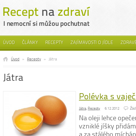
ÚVOD
ČLÁNKY
RECEPTY
ZAJÍMAVOSTI O JÍDLE
ZDRAVÉ
Úvod
»
Recepty
»
Játra
Játra
Polévka s vaječ
Játra
,
Recepty
6.12.2012
Źád
Na oleji lehce ope
vzniklé jíšky přidá
a za stálého míchán