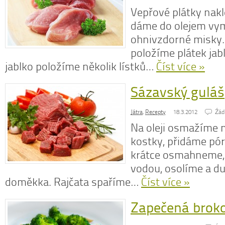
Vepřové plátky nak
dáme do olejem vy
ohnivzdorné misky.
položíme plátek jabl
jablko položíme několik lístků…
Číst více »
Sázavský guláš
Játra
,
Recepty
18.3.2012
Źád
Na oleji osmažíme 
kostky, přidáme pór
krátce osmahneme,
vodou, osolíme a d
doměkka. Rajčata spaříme…
Číst více »
Zapečená broko