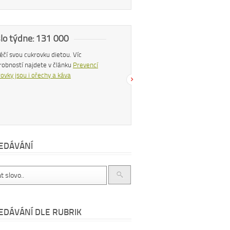
slo týdne: 131 000
Náš tip
 léčí svou cukrovku dietou. Víc
Konzumací štiplavého jídla se z těla
robností najdete v článku
Prevencí
uvolňují endorfiny, hormony štěstí, díky
ovky jsou i ořechy a káva
čemuž se po pikantním jídle můžeme
cítit šťastnější a spokojenější. Více se
dočtete v článku
Chilli papričky jako
přírodní lék
EDÁVÁNÍ
EDÁVÁNÍ DLE RUBRIK