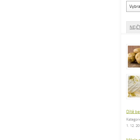
Vyhled
dle
rubrik
NEJČ
Dítě be
Kategor
1. 12. 2