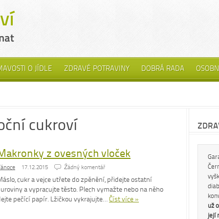
MAVOSTI O JÍDLE
ZDRAVÉ POTRAVINY
DOBRÁ RADA
OSOBN
oční cukroví
ZDRAV
Makronky z ovesných vloček
Gar
Čern
Vánoce
17.12.2015
Źádný komentář
vyš
áslo, cukr a vejce utřete do zpěnění, přidejte ostatní
diab
suroviny a vypracujte těsto. Plech vymažte nebo na něho
kon
ejte pečící papír. Lžičkou vykrajujte…
Číst více »
už o
její