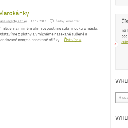
Marokánky
Dobrá rada
Čí
aše recepty a triky
13.12.2013
Źádný komentář
V mléce na mírném ohni rozpustíme cukr, mouku a máslo.
Nedaří se vám zhubnout? Trpíte často
lidí
Odstavíme z plotny a vmícháme nasekané sušené a
zácpou a potřebujete si upravit zažívání?
pod
kandované ovoce a nasekané oříšky….
Číst více »
Na tyto a mnohé další problémy existuje
cukr
osvědčená rada – zvyšte příjem vlákniny.
Více se dočtete v
tomto článku
.
VYHL
VYHL