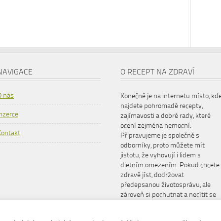
NAVIGACE
O RECEPT NA ZDRAVÍ
O nás
Konečně je na internetu místo, kd
najdete pohromadě recepty,
Inzerce
zajímavosti a dobré rady, které
ocení zejména nemocní.
Kontakt
Připravujeme je společně s
odborníky, proto můžete mít
jistotu, že vyhovují i lidem s
dietním omezením. Pokud chcete
zdravě jíst, dodržovat
předepsanou životosprávu, ale
zároveň si pochutnat a necítit se
šizeni, www.receptnazdravi.cz je
pro vás ideální společník.