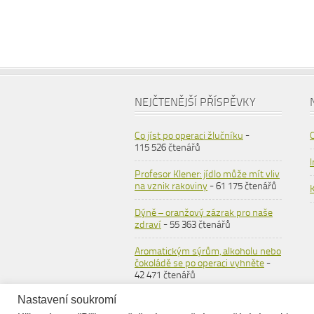
NEJČTENĚJŠÍ PŘÍSPĚVKY
Co jíst po operaci žlučníku
-
115 526 čtenářů
Profesor Klener: jídlo může mít vliv
na vznik rakoviny
- 61 175 čtenářů
Dýně – oranžový zázrak pro naše
zdraví
- 55 363 čtenářů
Aromatickým sýrům, alkoholu nebo
čokoládě se po operaci vyhněte
-
42 471 čtenářů
Nastavení soukromí
Ovesné vločky
- 36 558 čtenářů