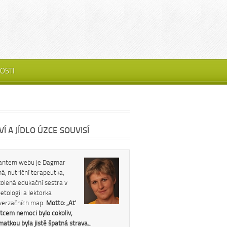
OSTI
Í A JÍDLO ÚZCE SOUVISÍ
antem webu je Dagmar
á, nutriční terapeutka,
kolená edukační sestra v
etologii a lektorka
verzačních map.
Motto: „Ať
tcem nemoci bylo cokoliv,
 matkou byla jistě špatná strava.
„