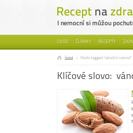
ÚVOD
ČLÁNKY
RECEPTY
ZAJÍ
Úvod
»
Posts tagged "vánoční cukroví"
Klíčové slovo: ván
M
d