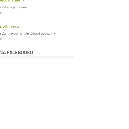
nebo margarín
ie
Zdravé potraviny
011
e)pít mléko
ie
Zajímavosti o jídle
,
Zdravé potraviny
011
 NA FACEBOOKU