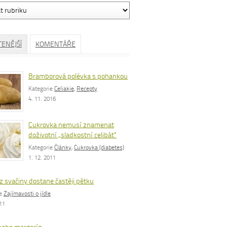
ávání
TENĚJŠÍ
KOMENTÁŘE
Bramborová polévka s pohankou
Kategorie
Celiakie
,
Recepty
4. 11. 2016
Cukrovka nemusí znamenat
doživotní „sladkostní celibát“
Kategorie
Články
,
Cukrovka (diabetes)
1. 12. 2011
z svačiny dostane častěji pětku
ie
Zajímavosti o jídle
011