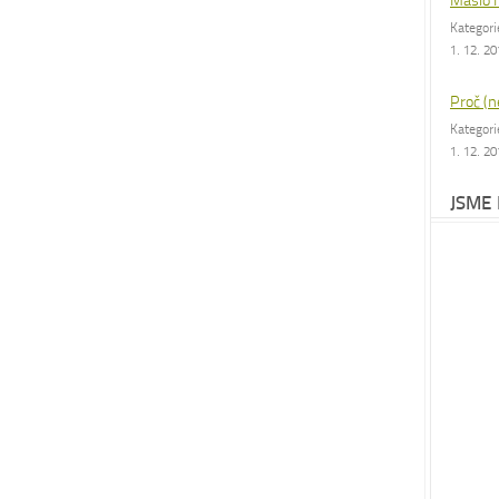
Máslo 
Kategor
1. 12. 2
Proč (n
Kategor
1. 12. 2
JSME