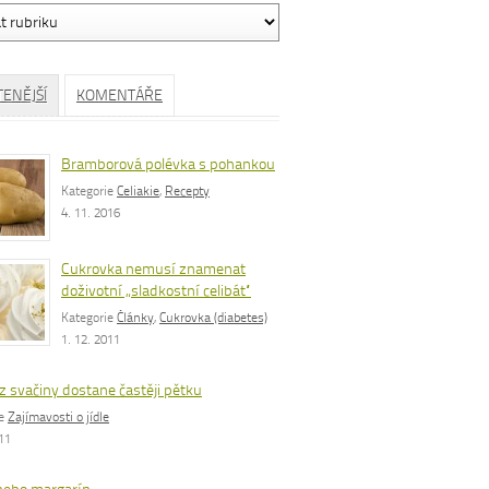
ávání
TENĚJŠÍ
KOMENTÁŘE
Bramborová polévka s pohankou
Kategorie
Celiakie
,
Recepty
4. 11. 2016
Cukrovka nemusí znamenat
doživotní „sladkostní celibát“
Kategorie
Články
,
Cukrovka (diabetes)
1. 12. 2011
z svačiny dostane častěji pětku
ie
Zajímavosti o jídle
011