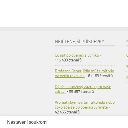
NEJČTENĚJŠÍ PŘÍSPĚVKY
Co jíst po operaci žlučníku
-
115 480 čtenářů
Profesor Klener: jídlo může mít vliv
na vznik rakoviny
- 61 169 čtenářů
Dýně – oranžový zázrak pro naše
zdraví
- 55 357 čtenářů
Aromatickým sýrům, alkoholu nebo
čokoládě se po operaci vyhněte
-
42 466 čtenářů
Nastavení soukromí
Ovesné vločky
- 36 555 čtenářů