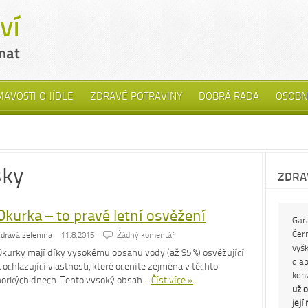
MAVOSTI O JÍDLE
ZDRAVÉ POTRAVINY
DOBRÁ RADA
OSOBN
sky
ZDRAV
Okurka – to pravé letní osvěžení
Gar
Čern
dravá zelenina
11.8.2015
Źádný komentář
vyš
Okurky mají díky vysokému obsahu vody (až 95 %) osvěžující
diab
 ochlazující vlastnosti, které oceníte zejména v těchto
kon
horkých dnech. Tento vysoký obsah…
Číst více »
už o
její