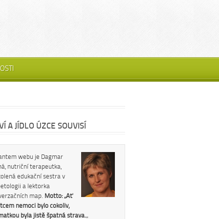
OSTI
Í A JÍDLO ÚZCE SOUVISÍ
antem webu je Dagmar
á, nutriční terapeutka,
kolená edukační sestra v
etologii a lektorka
verzačních map.
Motto: „Ať
tcem nemoci bylo cokoliv,
 matkou byla jistě špatná strava.
„