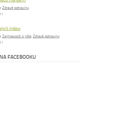
nebo margarín
ie
Zdravé potraviny
011
e)pít mléko
ie
Zajímavosti o jídle
,
Zdravé potraviny
011
 NA FACEBOOKU