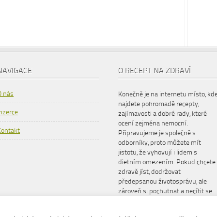
NAVIGACE
O RECEPT NA ZDRAVÍ
O nás
Konečně je na internetu místo, kd
najdete pohromadě recepty,
Inzerce
zajímavosti a dobré rady, které
ocení zejména nemocní.
Kontakt
Připravujeme je společně s
odborníky, proto můžete mít
jistotu, že vyhovují i lidem s
dietním omezením. Pokud chcete
zdravě jíst, dodržovat
předepsanou životosprávu, ale
zároveň si pochutnat a necítit se
šizeni, www.receptnazdravi.cz je
pro vás ideální společník.