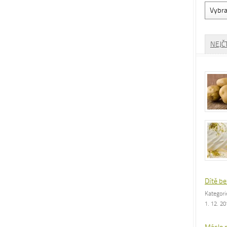
Vyhled
dle
rubrik
NEJČ
Dítě be
Kategor
1. 12. 2