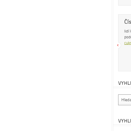
Dobrá rada
Čí
Nedaří se vám zhubnout? Trpíte často
lidí
zácpou a potřebujete si upravit zažívání?
pod
Na tyto a mnohé další problémy existuje
cukr
osvědčená rada – zvyšte příjem vlákniny.
Více se dočtete v
tomto článku
.
VYHL
VYHL