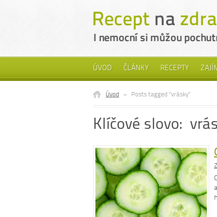
ÚVOD
ČLÁNKY
RECEPTY
ZAJÍ
Úvod
»
Posts tagged "vrásky"
Klíčové slovo: vrá
Z
a