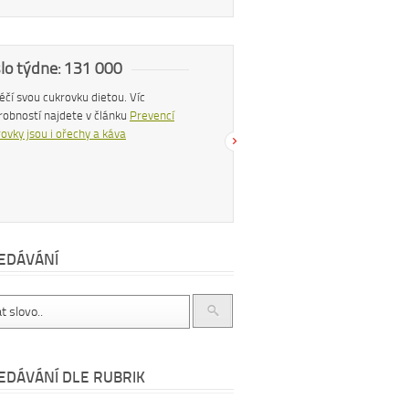
slo týdne: 131 000
Náš tip
 léčí svou cukrovku dietou. Víc
Konzumací štiplavého jídla se z těla
robností najdete v článku
Prevencí
uvolňují endorfiny, hormony štěstí, díky
ovky jsou i ořechy a káva
čemuž se po pikantním jídle můžeme
cítit šťastnější a spokojenější. Více se
dočtete v článku
Chilli papričky jako
přírodní lék
EDÁVÁNÍ
EDÁVÁNÍ DLE RUBRIK