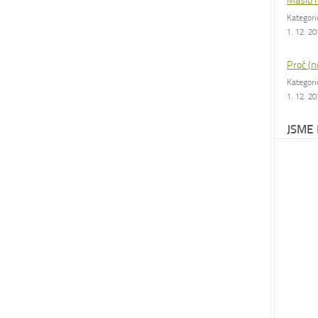
Máslo 
Kategor
1. 12. 2
Proč (n
Kategor
1. 12. 2
JSME