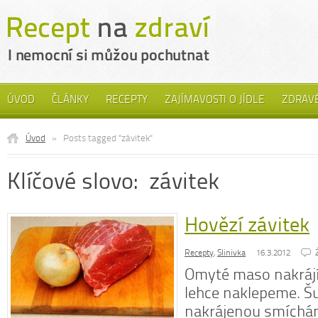
ÚVOD
ČLÁNKY
RECEPTY
ZAJÍMAVOSTI O JÍDLE
ZDRAVÉ
Úvod
»
Posts tagged "závitek"
Klíčové slovo: závitek
Hovězí závitek
Recepty
,
Slinivka
16.3.2012
Omyté maso nakrájí
lehce naklepeme. 
nakrájenou smíchám