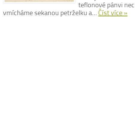
teflonové pánvi nec
vmícháme sekanou petrželku a…
Číst více »
N
z
N
o
V