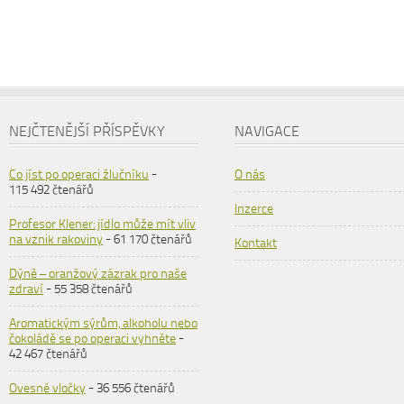
NEJČTENĚJŠÍ PŘÍSPĚVKY
NAVIGACE
Co jíst po operaci žlučníku
-
O nás
115 492 čtenářů
Inzerce
Profesor Klener: jídlo může mít vliv
na vznik rakoviny
- 61 170 čtenářů
Kontakt
Dýně – oranžový zázrak pro naše
zdraví
- 55 358 čtenářů
Aromatickým sýrům, alkoholu nebo
čokoládě se po operaci vyhněte
-
42 467 čtenářů
Ovesné vločky
- 36 556 čtenářů