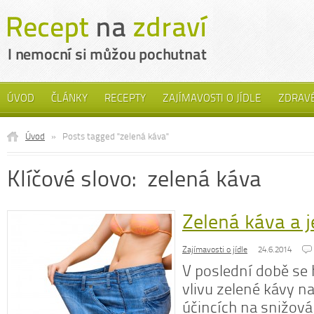
ÚVOD
ČLÁNKY
RECEPTY
ZAJÍMAVOSTI O JÍDLE
ZDRAVÉ
Úvod
»
Posts tagged "zelená káva"
Klíčové slovo: zelená káva
Zelená káva a j
Zajímavosti o jídle
24.6.2014
V poslední době se 
vlivu zelené kávy na 
účincích na snižová