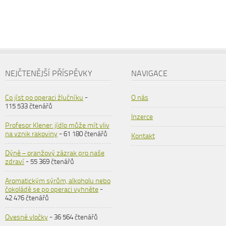
NEJČTENĚJŠÍ PŘÍSPĚVKY
NAVIGACE
Co jíst po operaci žlučníku
-
O nás
115 533 čtenářů
Inzerce
Profesor Klener: jídlo může mít vliv
na vznik rakoviny
- 61 180 čtenářů
Kontakt
Dýně – oranžový zázrak pro naše
zdraví
- 55 369 čtenářů
Aromatickým sýrům, alkoholu nebo
čokoládě se po operaci vyhněte
-
42 476 čtenářů
Ovesné vločky
- 36 564 čtenářů