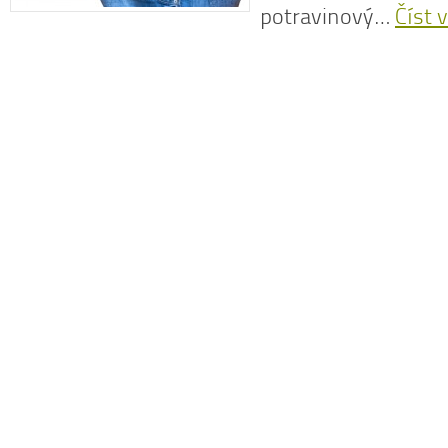
potravinový…
Číst v
N
z
N
o
V