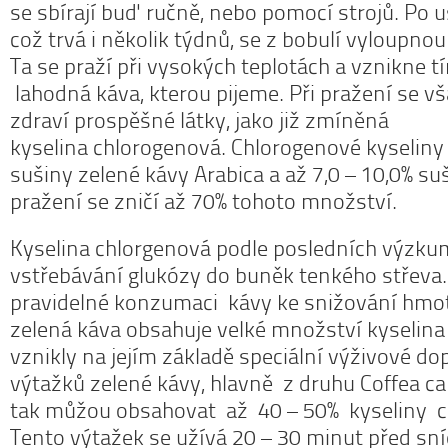
se sbírají buď ručně, nebo pomocí strojů. Po u
což trvá i několik týdnů, se z bobulí vyloupnou
Ta se praží při vysokých teplotách a vznikne
lahodná káva, kterou pijeme. Při pražení se vš
zdraví prospěšné látky, jako již zmíněná
kyselina chlorogenová. Chlorogenové kyseliny t
sušiny zelené kávy Arabica a až 7,0 – 10,0% su
pražení se zničí až 70% tohoto množství.
Kyselina chlorgenová podle posledních výzku
vstřebávání glukózy do buněk tenkého střeva.
pravidelné konzumaci kávy ke snižování hmot
zelená káva obsahuje velké množství kyselina
vznikly na jejím základě speciální výživové do
výtažků zelené kávy, hlavně z druhu Coffea c
tak můžou obsahovat až 40 – 50% kyseliny c
Tento výtažek se užívá 20 – 30 minut před sn