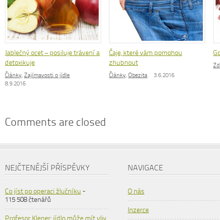
Jablečný ocet – posiluje trávení a
Čaje, které vám pomohou
Go
detoxikuje
zhubnout
Zd
Články
,
Zajímavosti o jídle
Články
,
Obezita
3.6.2016
8.9.2016
Comments are closed
NEJČTENĚJŠÍ PŘÍSPĚVKY
NAVIGACE
Co jíst po operaci žlučníku
-
O nás
115 508 čtenářů
Inzerce
Profesor Klener: jídlo může mít vliv