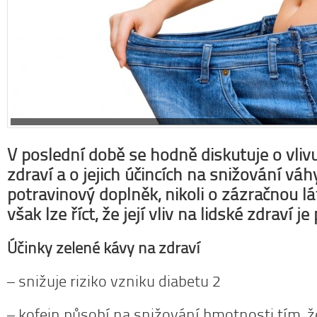
Dobrá r
Nedaří se 
zácpou a po
Na tyto a 
osvědčená r
Více se do
V poslední době se hodně diskutuje o vliv
zdraví a o jejich účincích na snižování váh
potravinový doplněk, nikoli o zázračnou l
však lze říct, že její vliv na lidské zdraví je
p
Účinky zelené kávy na zdraví
– snižuje riziko vzniku diabetu 2
– kofein působí na snižování hmotnosti tím, ž