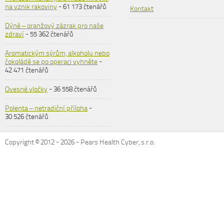
na vznik rakoviny
- 61 173 čtenářů
Kontakt
Dýně – oranžový zázrak pro naše
zdraví
- 55 362 čtenářů
Aromatickým sýrům, alkoholu nebo
čokoládě se po operaci vyhněte
-
42 471 čtenářů
Ovesné vločky
- 36 558 čtenářů
Polenta – netradiční příloha
-
30 526 čtenářů
Copyright © 2012 -
2026
- Pears Health Cyber, s.r.o.