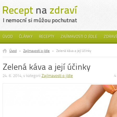
ÚVOD
ČLÁNKY
RECEPTY
ZAJÍMAVOSTI O JÍDLE
ZDRAVÉ
Úvod
»
Zajímavosti o jídle
»
Zelená káva a její účinky
Zelená káva a její účinky
24. 6. 2014, v kategorii
Zajímavosti o jídle
4