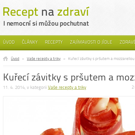
ÚVOD
ČLÁNKY
RECEPTY
ZAJÍMAVOSTI O JÍDLE
ZDRAVÉ
Úvod
»
Vaše recepty a triky
»
Kuřecí závitky s pršutem a mozzarellou
Kuřecí závitky s pršutem a moz
11. 4. 2014, v kategorii
Vaše recepty a triky
2