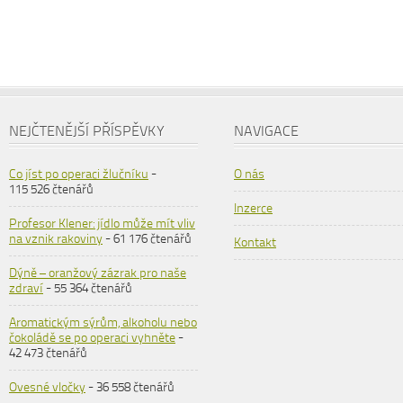
NEJČTENĚJŠÍ PŘÍSPĚVKY
NAVIGACE
Co jíst po operaci žlučníku
-
O nás
115 526 čtenářů
Inzerce
Profesor Klener: jídlo může mít vliv
na vznik rakoviny
- 61 176 čtenářů
Kontakt
Dýně – oranžový zázrak pro naše
zdraví
- 55 364 čtenářů
Aromatickým sýrům, alkoholu nebo
čokoládě se po operaci vyhněte
-
42 473 čtenářů
Ovesné vločky
- 36 558 čtenářů