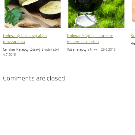
Grilovaný lilek s rajčaty a
Grilované špízy s kuřecím
Ku
mozzarellou
masem a cuketou
Re
Celiakie
,
Recepty
,
Zdravý životní styl
Vaše recepty a triky
25.6.2015
4.7.2016
Comments are closed