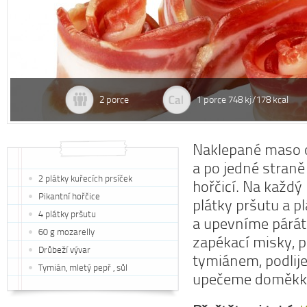
2 porce
1 porce 748 kj/178 kcal
Naklepané maso 
a po jedné straně
2 plátky kuřecích prsíček
hořčicí. Na každý
Pikantní hořčice
plátky pršutu a p
4 plátky pršutu
a upevníme párát
60 g mozarelly
zapékací misky,
Drůbeží vývar
tymiánem, podlij
Tymián, mletý pepř , sůl
upečeme doměkk