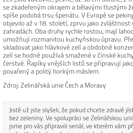
se zkadeřeným okrajem a bělavými tlustými že
spíše podobá trsu špenátu. V Evropě se peking
objevilo až v 18. století, zprvu jako zvláštnost
zahradách. Oba druhy rychle rostou, mají laho
umožňují rozmanitou kuchyňskou úpravu. Přes
skladovat jako hlávkové zelí a obdobně konze
zelí se hodně používá smažené v čínské kuchyni
čerstvé. Řapíky vnějších listů se připravují jak
povařený a politý horkým máslem.
Zdroj: Zelinářská unie Čech a Moravy
Jistě už jste slyšeli, že pokud chcete zdravě jí
bez zeleniny. Ve spolupráci se Zelinářskou un
jsme pro vás připravili seriál, ve kterém vám 