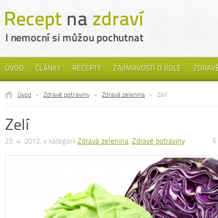
ÚVOD
ČLÁNKY
RECEPTY
ZAJÍMAVOSTI O JÍDLE
ZDRAVÉ
Úvod
»
Zdravé potraviny
»
Zdravá zelenina
»
Zelí
Zelí
23. 4. 2012, v kategorii
Zdravá zelenina
,
Zdravé potraviny
6