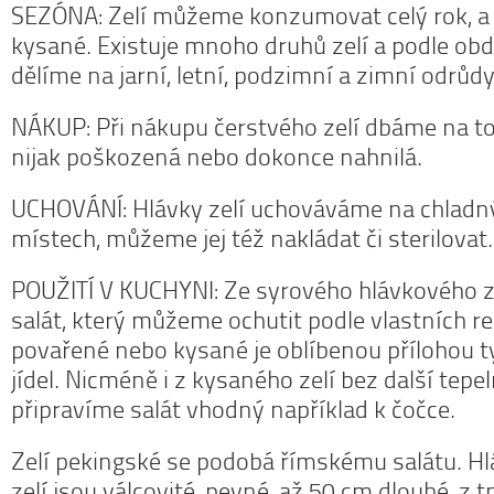
SEZÓNA: Zelí můžeme konzumovat celý rok, a to
kysané. Existuje mnoho druhů zelí a podle obdo
dělíme na jarní, letní, podzimní a zimní odrůdy
NÁKUP: Při nákupu čerstvého zelí dbáme na to
nijak poškozená nebo dokonce nahnilá.
UCHOVÁNÍ: Hlávky zelí uchováváme na chladn
místech, můžeme jej též nakládat či sterilovat.
POUŽITÍ V KUCHYNI: Ze syrového hlávkového z
salát, který můžeme ochutit podle vlastních re
povařené nebo kysané je oblíbenou přílohou t
jídel. Nicméně i z kysaného zelí bez další tepe
připravíme salát vhodný například k čočce.
Zelí pekingské se podobá římskému salátu. H
zelí jsou válcovité, pevné, až 50 cm dlouhé, z 