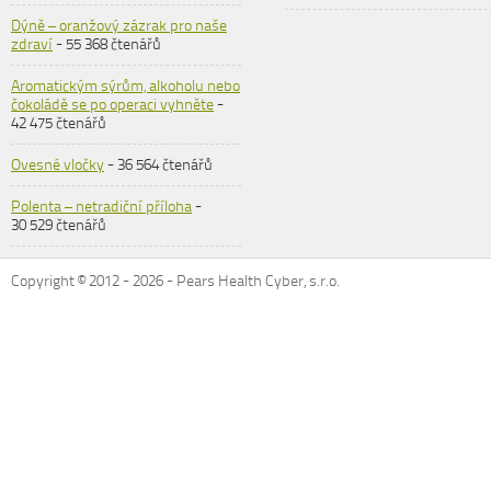
Dýně – oranžový zázrak pro naše
zdraví
- 55 368 čtenářů
Aromatickým sýrům, alkoholu nebo
čokoládě se po operaci vyhněte
-
42 475 čtenářů
Ovesné vločky
- 36 564 čtenářů
Polenta – netradiční příloha
-
30 529 čtenářů
Copyright © 2012 -
2026
- Pears Health Cyber, s.r.o.