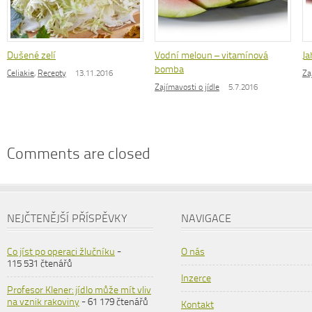
Dušené zelí
Vodní meloun – vitamínová
Ja
bomba
Celiakie
,
Recepty
13.11.2016
Za
Zajímavosti o jídle
5.7.2016
Comments are closed
NEJČTENĚJŠÍ PŘÍSPĚVKY
NAVIGACE
Co jíst po operaci žlučníku
-
O nás
115 531 čtenářů
Inzerce
Profesor Klener: jídlo může mít vliv
na vznik rakoviny
- 61 179 čtenářů
Kontakt