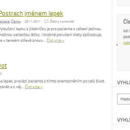
Postrach jménem lepek
Dobrá rada
Čí
eliakie
,
Články
29.11.2011
Źádný komentář
yloučení lepku z jídelníčku je pro pacienta s celiakií jedinou
Nedaří se vám zhubnout? Trpíte často
lidí
možnou variantou léčby. I drobné porušení diety způsobuje,
zácpou a potřebujete si upravit zažívání?
pod
že v tenkém střevě znovu…
Číst více »
Na tyto a mnohé další problémy existuje
cukr
osvědčená rada – zvyšte příjem vlákniny.
Více se dočtete v
tomto článku
.
vot
ř
na lepek, provází pacienta s tímto onemocněním po celý život.
VYHL
zánět a z něj…
Číst více »
VYHL