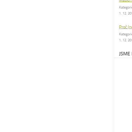
Máslo 
Kategor
1. 12. 2
Proč (n
Kategor
1. 12. 2
JSME