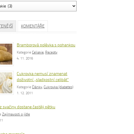
ávání
TENĚJŠÍ
KOMENTÁŘE
Bramborová polévka s pohankou
Kategorie
Celiakie
,
Recepty
4. 11. 2016
Cukrovka nemusí znamenat
doživotní „sladkostní celibát“
Kategorie
Články
,
Cukrovka (diabetes)
1. 12. 2011
z svačiny dostane častěji pětku
ie
Zajímavosti o jídle
011