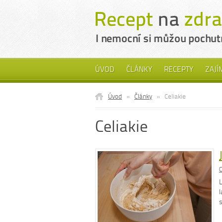
ÚVOD
ČLÁNKY
RECEPTY
ZAJÍ
Úvod
»
Články
»
Celiakie
Celiakie
C
l
s