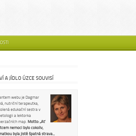
OSTI
Í A JÍDLO ÚZCE SOUVISÍ
antem webu je Dagmar
á, nutriční terapeutka,
kolená edukační sestra v
etologii a lektorka
verzačních map.
Motto: „Ať
tcem nemoci bylo cokoliv,
 matkou byla jistě špatná strava.
„