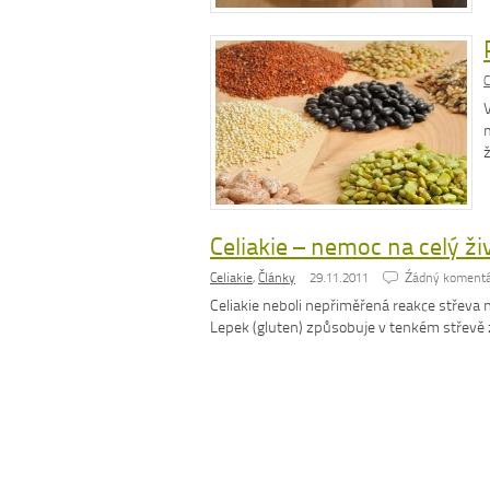
C
V
Celiakie – nemoc na celý ži
Celiakie
,
Články
29.11.2011
Źádný komentá
Celiakie neboli nepřiměřená reakce střeva 
Lepek (gluten) způsobuje v tenkém střevě 