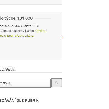
slo týdne: 131 000
Náš tip
 léčí svou cukrovku dietou. Víc
Konzumací štiplavého jídla se z těla
robností najdete v článku
Prevencí
uvolňují endorfiny, hormony štěstí, díky
ovky jsou i ořechy a káva
čemuž se po pikantním jídle můžeme
cítit šťastnější a spokojenější. Více se
dočtete v článku
Chilli papričky jako
přírodní lék
EDÁVÁNÍ
EDÁVÁNÍ DLE RUBRIK