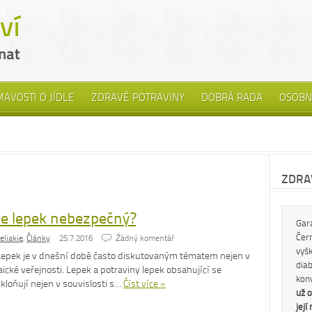
MAVOSTI O JÍDLE
ZDRAVÉ POTRAVINY
DOBRÁ RADA
OSOBN
ZDRAV
Je lepek nebezpečný?
Gar
Čern
eliakie
,
Články
25.7.2016
Źádný komentář
vyš
Lepek je v dnešní době často diskutovaným tématem nejen v
diab
aické veřejnosti. Lepek a potraviny lepek obsahující se
kon
kloňují nejen v souvislosti s…
Číst více »
už o
její