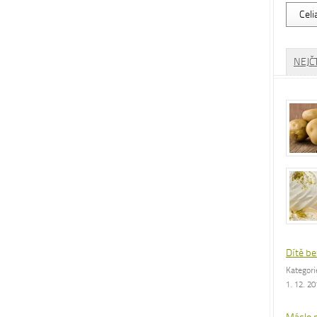
Vyhled
dle
rubrik
NEJČ
Dítě be
Kategor
1. 12. 2