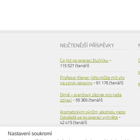
NEJČTENĚJŠÍ PŘÍSPĚVKY
Co jíst po operaci žlučníku
-
115 527 čtenářů
Profesor Klener: jídlo může mít vliv
na vznik rakoviny
- 61 176 čtenářů
Dýně – oranžový zázrak pro naše
zdraví
- 55 365 čtenářů
Aromatickým sýrům, alkoholu nebo
čokoládě se po operaci vyhněte
-
42 473 čtenářů
Nastavení soukromí
Ovesné vločky
- 36 558 čtenářů