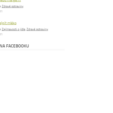
nebo margarín
ie
Zdravé potraviny
011
e)pít mléko
ie
Zajímavosti o jídle
,
Zdravé potraviny
011
 NA FACEBOOKU