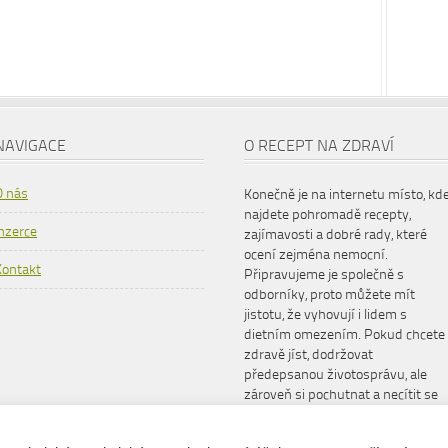
NAVIGACE
O RECEPT NA ZDRAVÍ
O nás
Konečně je na internetu místo, kd
najdete pohromadě recepty,
Inzerce
zajímavosti a dobré rady, které
ocení zejména nemocní.
Kontakt
Připravujeme je společně s
odborníky, proto můžete mít
jistotu, že vyhovují i lidem s
dietním omezením. Pokud chcete
zdravě jíst, dodržovat
předepsanou životosprávu, ale
zároveň si pochutnat a necítit se
šizeni, www.receptnazdravi.cz je
pro vás ideální společník.