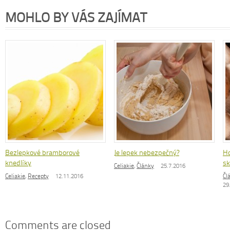
MOHLO BY VÁS ZAJÍMAT
Bezlepkové bramborové
Je lepek nebezpečný?
Ho
knedlíky
sk
Celiakie
,
Články
25.7.2016
Celiakie
,
Recepty
12.11.2016
Čl
29
Comments are closed