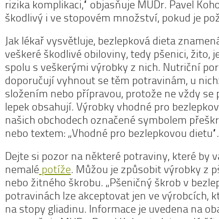
rizika komplikaci,“ objasňuje MUDr. Pavel Koho
škodlivý i ve stopovém množství, pokud je pož
Jak lékař vysvětluje, bezlepková dieta znamená
veškeré škodlivé obiloviny, tedy pšenici, žito, 
spolu s veškerými výrobky z nich. Nutriční por
doporučují vyhnout se těm potravinám, u nichž
složením nebo přípravou, protože ne vždy se 
lepek obsahují. Výrobky vhodné pro bezlepkov
našich obchodech označené symbolem přeškr
nebo textem: „Vhodné pro bezlepkovou dietu“.
Dejte si pozor na některé potraviny, které by
nemalé
potíže
. Můžou je způsobit výrobky z 
nebo žitného škrobu. „Pšeničný škrob v bezl
potravinách lze akceptovat jen ve výrobcích, k
na stopy gliadinu. Informace je uvedena na ob