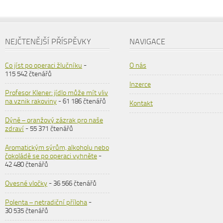
NEJČTENĚJŠÍ PŘÍSPĚVKY
NAVIGACE
Co jíst po operaci žlučníku
-
O nás
115 542 čtenářů
Inzerce
Profesor Klener: jídlo může mít vliv
na vznik rakoviny
- 61 186 čtenářů
Kontakt
Dýně – oranžový zázrak pro naše
zdraví
- 55 371 čtenářů
Aromatickým sýrům, alkoholu nebo
čokoládě se po operaci vyhněte
-
42 480 čtenářů
Ovesné vločky
- 36 566 čtenářů
Polenta – netradiční příloha
-
30 535 čtenářů