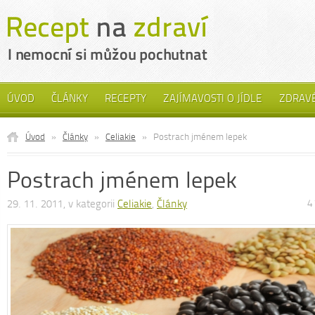
ÚVOD
ČLÁNKY
RECEPTY
ZAJÍMAVOSTI O JÍDLE
ZDRAVÉ
Úvod
»
Články
»
Celiakie
»
Postrach jménem lepek
Postrach jménem lepek
29. 11. 2011, v kategorii
Celiakie
,
Články
4