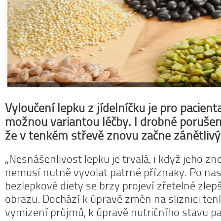
Vyloučení lepku z jídelníčku je pro pacienta
možnou variantou léčby. I drobné porušen
že v tenkém střevě znovu začne zánětlivý
„Nesnášenlivost lepku je trvalá, i když jeho z
nemusí nutně vyvolat patrné příznaky. Po na
bezlepkové diety se brzy projeví zřetelné zlep
obrazu. Dochází k úpravě změn na sliznici ten
vymizení průjmů, k úpravě nutričního stavu pa