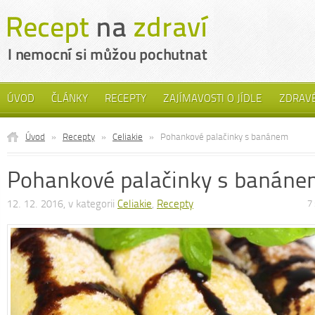
ÚVOD
ČLÁNKY
RECEPTY
ZAJÍMAVOSTI O JÍDLE
ZDRAVÉ
Úvod
»
Recepty
»
Celiakie
»
Pohankové palačinky s banánem
Pohankové palačinky s banán
12. 12. 2016, v kategorii
Celiakie
,
Recepty
7