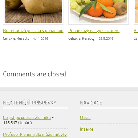
Bramborová polévka s pohankou
Pohankový nákyp s ovocem
Ba
Celiakie
,
Recepty
4.11.2016
Celiakie
,
Recepty
23.5.2016
Ce
Comments are closed
NEJČTENĚJŠÍ PŘÍSPĚVKY
NAVIGACE
Co jíst po operaci žlučníku
-
O nás
115 537 čtenářů
Inzerce
Profesor Klener: jídlo může mít vliv