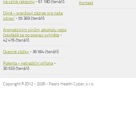
na vznik rakoviny
- 61 180 čtenářů
Kontakt
Dýně – oranžový zázrak pro naše
zdraví
- 55 369 čtenářů
Aromatickým sýrům, alkoholu nebo
čokoládě se po operaci vyhněte
-
42 476 čtenářů
Ovesné vločky
- 36 564 čtenářů
Polenta – netradiční příloha
-
30 533 čtenářů
Copyright © 2012 -
2026
- Pears Health Cyber, s.r.o.