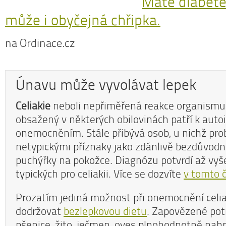
Máte diabete
může i obyčejná chřipka.
na Ordinace.cz
Únavu může vyvolávat lepek
Celiakie
neboli nepřiměřená reakce organismu
obsažený v některých obilovinách patří k aut
onemocněním. Stále přibývá osob, u nichž pro
netypickými příznaky jako zdánlivě bezdůvod
puchýřky na pokožce. Diagnózu potvrdí až vyše
typických pro celiakii. Více se dozvíte
v tomto 
Prozatím jediná možnost při onemocnění celiak
dodržovat
bezlepkovou dietu
. Zapovězené pot
pšenice, žito, ječmen, oves plnohodnotně nahr