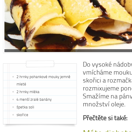
Do vysoké nádoby
vmícháme mouku,
2 hrnky pohankové mouky jemně
skořici a rozmač
mleté
rozmixujeme pon
2 hrnky mléka
Smažíme na pánv
4 menší zralé banány
množství oleje.
špetka soli
skořice
Přečtěte si také: