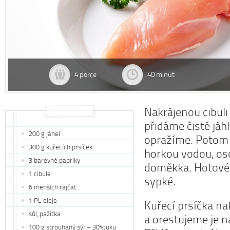
4 porce
40 minut
Nakrájenou cibuli
přidáme čisté jáhl
200 g jáhel
opražíme. Potom 
300 g kuřecích prsíček
horkou vodou, os
3 barevné papriky
doměkka. Hotové 
1 cibule
sypké.
6 menších rajčat
1 PL oleje
Kuřecí prsíčka na
sůl, pažitka
a orestujeme je na
100 g strouhaný sýr – 30%tuku