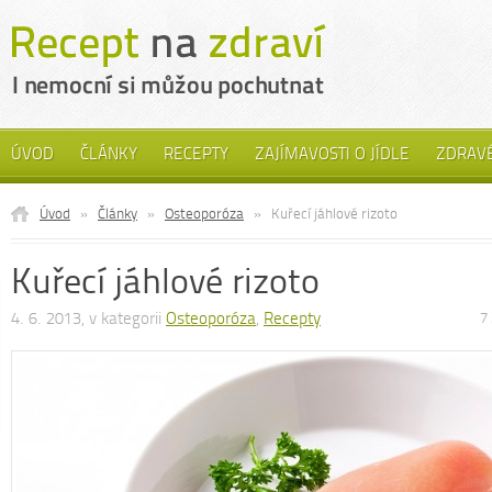
ÚVOD
ČLÁNKY
RECEPTY
ZAJÍMAVOSTI O JÍDLE
ZDRAVÉ
Úvod
»
Články
»
Osteoporóza
»
Kuřecí jáhlové rizoto
Kuřecí jáhlové rizoto
4. 6. 2013, v kategorii
Osteoporóza
,
Recepty
7