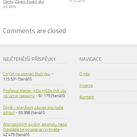
13.12.2015
Články
,
Zdravý životní styl
9.6.2016
Comments are closed
NEJČTENĚJŠÍ PŘÍSPĚVKY
NAVIGACE
Co jíst po operaci žlučníku
-
O nás
115 531 čtenářů
Inzerce
Profesor Klener: jídlo může mít vliv
na vznik rakoviny
- 61 179 čtenářů
Kontakt
Dýně – oranžový zázrak pro naše
zdraví
- 55 368 čtenářů
Aromatickým sýrům, alkoholu nebo
čokoládě se po operaci vyhněte
-
42 475 čtenářů