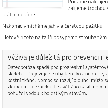
Přidáme nakrájené
zalijeme trochou 
krátce dusíme.
Nakonec vmícháme jáhly a čerstvou pažitku.
Hotové rizoto na talíři posypeme strouhaným
Výživa je důležitá pro prevenci i l
Osteoporóza spadá pod progresivní systémo
skeletu. Projevuje se úbytkem kostní hmoty
kostní tkáně. Nemoc se rozvíjí dlouho, může se
zlomeninou vzniklou bez většího násilí nebo úr
bohužel vedou k bolestivým stavům.