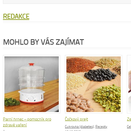
REDAKCE
MOHLO BY VÁS ZAJÍMAT
Parní hrnec – pomocník pro
Čočkový prejt
Ze
zdravé vaření
Cukrovka (diabetes)
,
Recepty
Ce