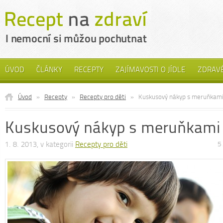
ÚVOD
ČLÁNKY
RECEPTY
ZAJÍMAVOSTI O JÍDLE
ZDRAVÉ
Úvod
»
Recepty
»
Recepty pro děti
»
Kuskusový nákyp s meruňkam
Kuskusový nákyp s meruňkami
1. 8. 2013, v kategorii
Recepty pro děti
5