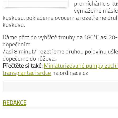
promícháme s ku
vymažeme máslem
kuskusu, poklademe ovocem a rozetřeme dru
kuskusu.
Dáme péct do vyhřáté trouby na 180°C asi 20-
dopečením
/asi 8 minut/ rozetřeme druhou polovinu ušl
dopečeme do růžova.
Přečtěte si také:
Miniaturizované pumpy zachra
transplantaci srdce
na ordinace.cz
REDAKCE