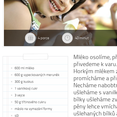
4 porce
40 minut
Mléko osolíme, p
přivedeme k varu
600 ml mléko
Horkým mlékem z
600 g vypeckovaných meruněk
promícháme a při
300 g kuskus
Necháme nabobtn
1 vanilkový cukr
ušleháme s vanil
3 vejce
bílky ušleháme zv
50 g třtinového cukru
pěny lehce vmíc
máslo na vymazání formy
ušlehaných bílků 
sůl