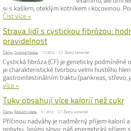
vitamínů, ale umí lé
si s kašlem, oteklým kotníkem i kocovinou. 
Číst více »
Strava lidí s cystickou fibrózou: hodn
N
z
pravidelnost
N
o
Články
,
Cystická fibróza
7.2.2012
Źádný komentář
V
Cystická fibróza (CF) je geneticky podmíněné
je charakteristické tvorbou velmi hustého hlenu
gastrointestinálním traktu (pankreas, střevo, j
více »
Tuky obsahují více kalorií než cukr
Články
,
Redukční dieta
3.1.2012
Źádný komentář
Příčinou nadváhy je nadměrný příjem kalorií 
pohybu. Jinými slovy: náš energetický příjem 