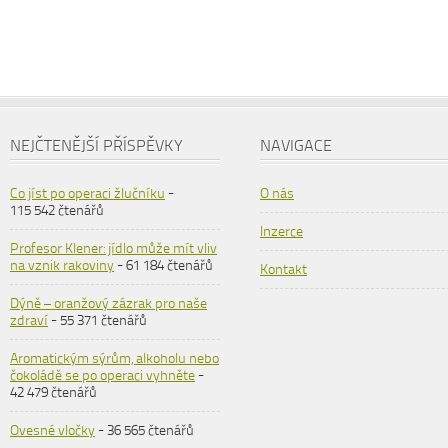
NEJČTENĚJŠÍ PŘÍSPĚVKY
NAVIGACE
Co jíst po operaci žlučníku
-
O nás
115 542 čtenářů
Inzerce
Profesor Klener: jídlo může mít vliv
na vznik rakoviny
- 61 184 čtenářů
Kontakt
Dýně – oranžový zázrak pro naše
zdraví
- 55 371 čtenářů
Aromatickým sýrům, alkoholu nebo
čokoládě se po operaci vyhněte
-
42 479 čtenářů
Ovesné vločky
- 36 565 čtenářů