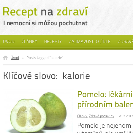
ÚVOD
ČLÁNKY
RECEPTY
ZAJÍMAVOSTI O JÍDLE
ZDRAVÉ
Úvod
»
Posts tagged "kalorie"
Klíčové slovo: kalorie
Pomelo: lékárni
přírodním balen
Články
,
Zdravé potraviny
20.2.2013
Pomelo je nejenom 