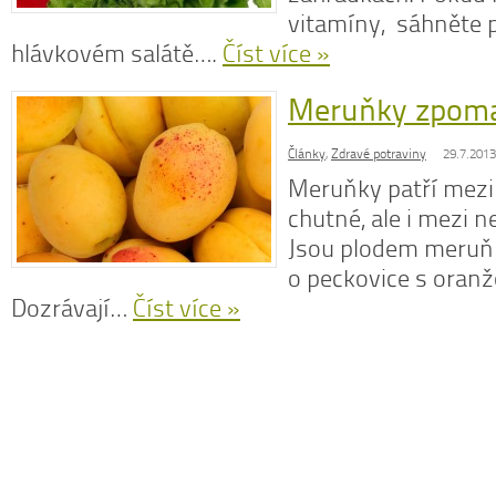
vitamíny, sáhněte 
hlávkovém salátě….
Číst více »
Meruňky zpomal
N
z
Články
,
Zdravé potraviny
29.7.2013
N
Meruňky patří mezi
o
V
chutné, ale i mezi n
Jsou plodem meruňk
o peckovice s oran
Dozrávají…
Číst více »