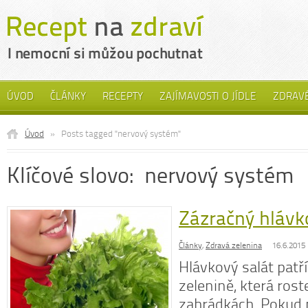
ÚVOD
ČLÁNKY
RECEPTY
ZAJÍMAVOSTI O JÍDLE
ZDRAVÉ
Úvod
»
Posts tagged "nervový systém"
Klíčové slovo: nervový systém
Zázračný hlávk
Články
,
Zdravá zelenina
16.6.2015
Hlávkový salát patří
zelenině, která rost
zahrádkách. Pokud 