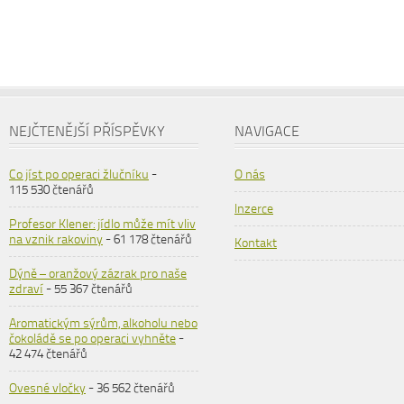
NEJČTENĚJŠÍ PŘÍSPĚVKY
NAVIGACE
Co jíst po operaci žlučníku
-
O nás
115 530 čtenářů
Inzerce
Profesor Klener: jídlo může mít vliv
na vznik rakoviny
- 61 178 čtenářů
Kontakt
Dýně – oranžový zázrak pro naše
zdraví
- 55 367 čtenářů
Aromatickým sýrům, alkoholu nebo
čokoládě se po operaci vyhněte
-
42 474 čtenářů
Ovesné vločky
- 36 562 čtenářů