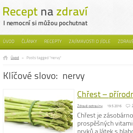
ÚVOD
ČLÁNKY
RECEPTY
ZAJÍMAVOSTI O JÍDLE
ZDRAVÉ
Úvod
»
Posts tagged "nervy"
Klíčové slovo: nervy
Chřest – přírodn
Zdravé potraviny
19.5.2016
Chřest je zásobár
prospěšných vitami
prvků a látek s bla