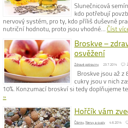
Slunečnicová semí
kdo potřebují povzbu
nervový systém, pro ty, kdo příliš duševně pra
nutriční hodnotu, proto jsou vhodné…
Číst víc
Broskve – zdrav
osvěžení
Zdravé potraviny
23.7.2014
Broskve jsou až z 
cukry jsou v nich z
10%. Konzumací broskví si tedy doplňujeme t
»
Hořčík vám zve
Články
,
Nervy a svaly
4.6.2014