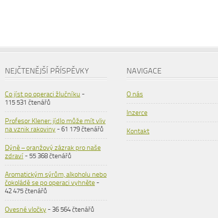
NEJČTENĚJŠÍ PŘÍSPĚVKY
NAVIGACE
Co jíst po operaci žlučníku
-
O nás
115 531 čtenářů
Inzerce
Profesor Klener: jídlo může mít vliv
na vznik rakoviny
- 61 179 čtenářů
Kontakt
Dýně – oranžový zázrak pro naše
zdraví
- 55 368 čtenářů
Aromatickým sýrům, alkoholu nebo
čokoládě se po operaci vyhněte
-
42 475 čtenářů
Ovesné vločky
- 36 564 čtenářů