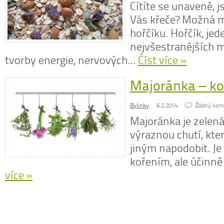
Cítíte se unaveně, j
Vás křeče? Možná 
hořčíku. Hořčík, jed
nejvšestranějších m
tvorby energie, nervových…
Číst více »
Majoránka – koř
Bylinky
6.2.2014
Źádný kom
Majoránka je zelená
výraznou chutí, kte
jiným napodobit. Je
kořením, ale účinn
více »