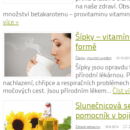
na naše zdraví. Obs
množství betakarotenu – provitaminu vitamin
více »
N
Šípky – vitamín
z
N
formě
o
V
Články
,
imunitní systém
10.10.201
Šípky jsou opravdu
přírodní lékárnou. 
nachlazení, chřipce a respiračních problémech
močových cest. Jsou přírodním lékem…
Číst v
Slunečnicová s
pomocník v boj
Zdravé potraviny
18.9.2014