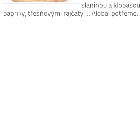
slaninou a klobásou
papriky, třešňovými rajčaty … Alobal potřem
N
z
N
o
V