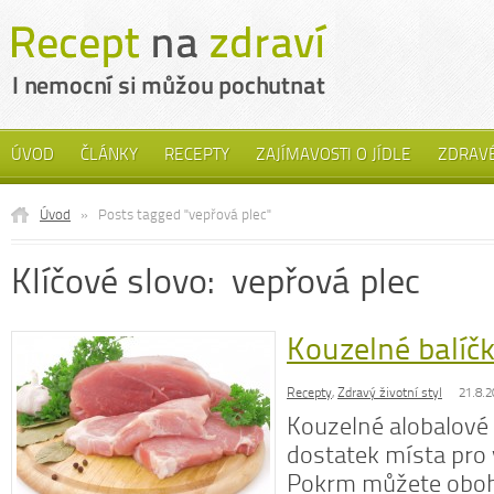
ÚVOD
ČLÁNKY
RECEPTY
ZAJÍMAVOSTI O JÍDLE
ZDRAVÉ
Úvod
»
Posts tagged "vepřová plec"
Klíčové slovo: vepřová plec
Kouzelné balíč
Recepty
,
Zdravý životní styl
21.8.2
Kouzelné alobalové 
dostatek místa pro v
Pokrm můžete oboh