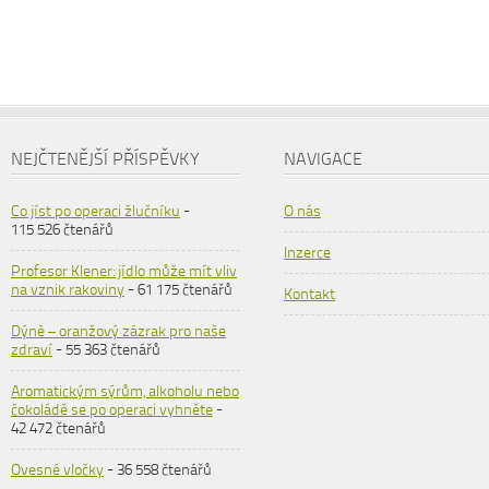
NEJČTENĚJŠÍ PŘÍSPĚVKY
NAVIGACE
Co jíst po operaci žlučníku
-
O nás
115 526 čtenářů
Inzerce
Profesor Klener: jídlo může mít vliv
na vznik rakoviny
- 61 175 čtenářů
Kontakt
Dýně – oranžový zázrak pro naše
zdraví
- 55 363 čtenářů
Aromatickým sýrům, alkoholu nebo
čokoládě se po operaci vyhněte
-
42 472 čtenářů
Ovesné vločky
- 36 558 čtenářů