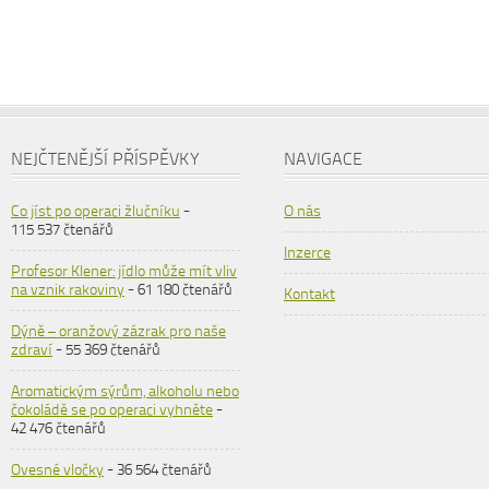
NEJČTENĚJŠÍ PŘÍSPĚVKY
NAVIGACE
Co jíst po operaci žlučníku
-
O nás
115 537 čtenářů
Inzerce
Profesor Klener: jídlo může mít vliv
na vznik rakoviny
- 61 180 čtenářů
Kontakt
Dýně – oranžový zázrak pro naše
zdraví
- 55 369 čtenářů
Aromatickým sýrům, alkoholu nebo
čokoládě se po operaci vyhněte
-
42 476 čtenářů
Ovesné vločky
- 36 564 čtenářů