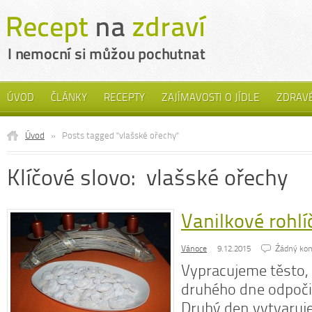
ÚVOD
ČLÁNKY
RECEPTY
ZAJÍMAVOSTI O JÍDLE
ZDRAVÉ
Úvod
»
Posts tagged "vlašské ořechy"
Klíčové slovo: vlašské ořechy
Vanilkové rohlí
Vánoce
9.12.2015
Źádný ko
Vypracujeme těsto,
druhého dne odpočin
Druhý den vytvaruj