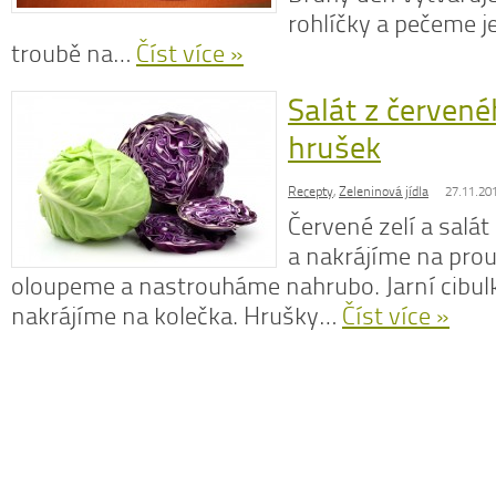
rohlíčky a pečeme j
troubě na…
Číst více »
Dobrá rada
Salát z červené
Nedaří se vám zhubnout? Trpíte často
l
hrušek
zácpou a potřebujete si upravit zažívání?
p
Na tyto a mnohé další problémy existuje
c
osvědčená rada – zvyšte příjem vlákniny.
Recepty
,
Zeleninová jídla
27.11.20
Více se dočtete v
tomto článku
.
Červené zelí a salá
a nakrájíme na pro
oloupeme a nastrouháme nahrubo. Jarní cibu
nakrájíme na kolečka. Hrušky…
Číst více »