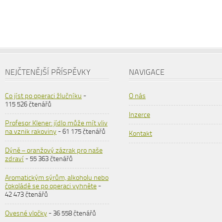
NEJČTENĚJŠÍ PŘÍSPĚVKY
NAVIGACE
Co jíst po operaci žlučníku
-
O nás
115 526 čtenářů
Inzerce
Profesor Klener: jídlo může mít vliv
na vznik rakoviny
- 61 175 čtenářů
Kontakt
Dýně – oranžový zázrak pro naše
zdraví
- 55 363 čtenářů
Aromatickým sýrům, alkoholu nebo
čokoládě se po operaci vyhněte
-
42 473 čtenářů
Ovesné vločky
- 36 558 čtenářů