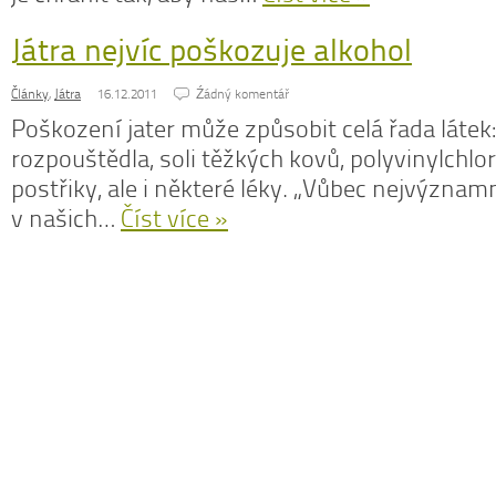
Játra nejvíc poškozuje alkohol
Články
,
Játra
16.12.2011
Źádný komentář
N
Poškození jater může způsobit celá řada látek
z
rozpouštědla, soli těžkých kovů, polyvinylchlo
N
postřiky, ale i některé léky. „Vůbec nejvýzn
o
V
v našich…
Číst více »