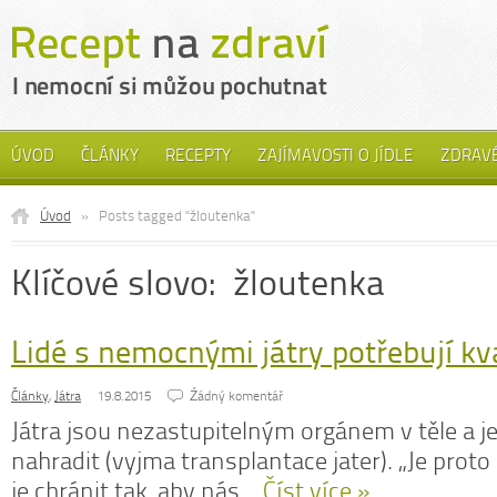
ÚVOD
ČLÁNKY
RECEPTY
ZAJÍMAVOSTI O JÍDLE
ZDRAVÉ
Úvod
»
Posts tagged "žloutenka"
Klíčové slovo: žloutenka
Lidé s nemocnými játry potřebují kva
Články
,
Játra
19.8.2015
Źádný komentář
Játra jsou nezastupitelným orgánem v těle a je
nahradit (vyjma transplantace jater). „Je proto
je chránit tak, aby nás…
Číst více »