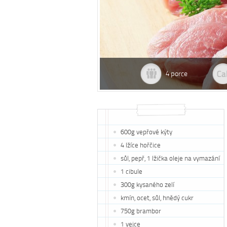
Dobrá rada
Číslo týdne: 131
Nedaří se vám zhubnout? Trpíte často
lidí léčí svou cukrovku d
zácpou a potřebujete si upravit zažívání?
podrobností najdete v 
4 porce
Na tyto a mnohé další problémy existuje
cukrovky jsou i ořechy 
osvědčená rada – zvyšte příjem vlákniny.
Více se dočtete v
tomto článku
.
600g vepřové kýty
4 lžíce hořčice
sůl, pepř, 1 lžička oleje na vymazání
1 cibule
300g kysaného zelí
kmín, ocet, sůl, hnědý cukr
750g brambor
1 vejce