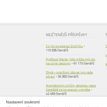
NEJČTENĚJŠÍ PŘÍSPĚVKY
Co jíst po operaci žlučníku
-
115 506 čtenářů
Profesor Klener: jídlo může mít vliv
na vznik rakoviny
- 61 173 čtenářů
Dýně – oranžový zázrak pro naše
zdraví
- 55 360 čtenářů
Aromatickým sýrům, alkoholu nebo
čokoládě se po operaci vyhněte
-
42 469 čtenářů
Nastavení soukromí
Ovesné vločky
- 36 557 čtenářů