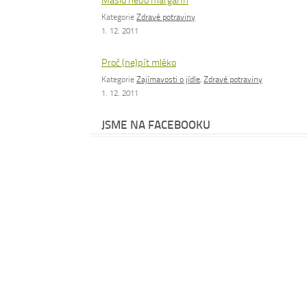
Máslo nebo margarín
Kategorie
Zdravé potraviny
1. 12. 2011
Proč (ne)pít mléko
Kategorie
Zajímavosti o jídle
,
Zdravé potraviny
1. 12. 2011
JSME NA FACEBOOKU