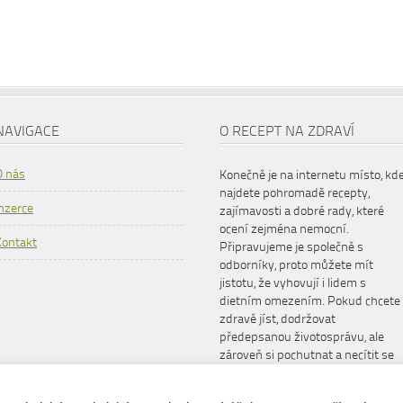
NAVIGACE
O RECEPT NA ZDRAVÍ
O nás
Konečně je na internetu místo, kd
najdete pohromadě recepty,
Inzerce
zajímavosti a dobré rady, které
ocení zejména nemocní.
Kontakt
Připravujeme je společně s
odborníky, proto můžete mít
jistotu, že vyhovují i lidem s
dietním omezením. Pokud chcete
zdravě jíst, dodržovat
předepsanou životosprávu, ale
zároveň si pochutnat a necítit se
šizeni, www.receptnazdravi.cz je
pro vás ideální společník.