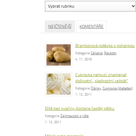
Vyhledávání
dle
rubrik
NEJČTENĚJŠÍ
KOMENTÁŘE
Bramborová polévka s pohankou
Kategorie
Celiakie
,
Recepty
4. 11. 2016
Cukrovka nemusí znamenat
doživotní „sladkostní celibát“
Kategorie
Články
,
Cukrovka (diabetes)
1. 12. 2011
Dítě bez svačiny dostane častěji pětku
Kategorie
Zajímavosti o jídle
1. 12. 2011