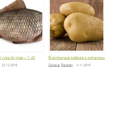
 ryba 3x jinak – 1. díl
Bramborová polévka s pohankou
22.12.2016
Celiakie
,
Recepty
4.11.2016