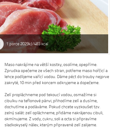
 000
Náš tip
Názor léka
ietou. Víc
Konzumací štiplavého jídla se z těla
MUDr. Pavel K
článku
Prevencí
uvolňují endorfiny, hormony štěstí, díky
zejména v tráv
1 porce 2029kJ/483 kcal
a káva
čemuž se po pikantním jídle můžeme
nedostatek vlá
cítit šťastnější a spokojenější. Více se
a ovoce, a tak
dočtete v článku
Chilli papričky jako
přírodní lék
Maso nakrájíme na větší kostky, osolíme, opepříme.
Zprudka opečeme ze všech stran, potřeme maso hořčicí a
lehce podlijeme vařící vodou. Dáme péct do trouby nejprve
zakryté, 10 min před koncem odkryjeme a dopečeme.
Zelí propláchneme pod tekoucí vodou, osmažíme si
cibulku na teflonové pánvi, přihodíme zelí a dusíme,
dochutíme a podáváme. Pokud chcete vyzkoušet tzv.
zelný salát: zelí opláchneme, přidáme nakrájenou cibuli,
okmínujeme. Z vody, cukru, soli a octa si připravíme
sladkokyselý nálev, kterým připravené zelí zalijeme.