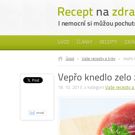
ÚVOD
ČLÁNKY
RECEPTY
ZAJÍ
Úvod
»
Vaše recepty a triky
»
Vepřo k
Vepřo knedlo zelo 
18. 10. 2013, v kategorii
Vaše recepty a 