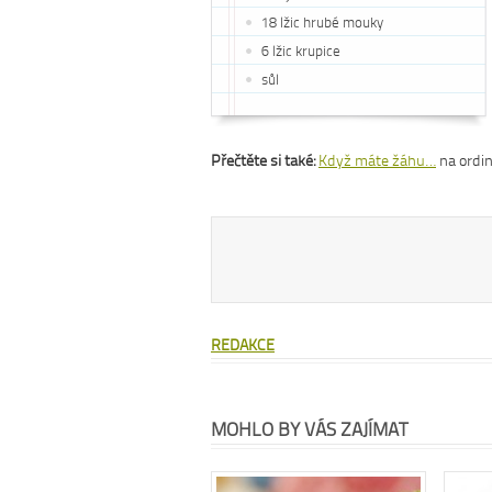
18 lžic hrubé mouky
6 lžic krupice
sůl
Přečtěte si také:
Když máte žáhu…
na ordin
REDAKCE
MOHLO BY VÁS ZAJÍMAT