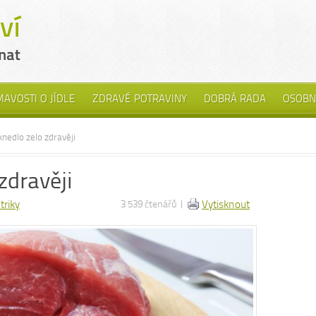
MAVOSTI O JÍDLE
ZDRAVÉ POTRAVINY
DOBRÁ RADA
OSOBN
nedlo zelo zdravěji
zdravěji
triky
3 539 čtenářů |
Vytisknout