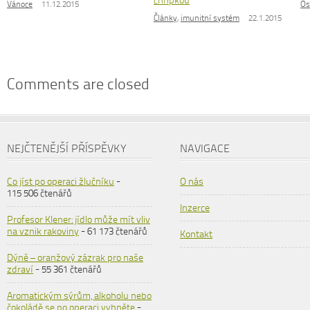
chřipkou
Vánoce
11.12.2015
Os
Články
,
imunitní systém
22.1.2015
Comments are closed
NEJČTENĚJŠÍ PŘÍSPĚVKY
NAVIGACE
Co jíst po operaci žlučníku
-
O nás
115 506 čtenářů
Inzerce
Profesor Klener: jídlo může mít vliv
na vznik rakoviny
- 61 173 čtenářů
Kontakt
Dýně – oranžový zázrak pro naše
zdraví
- 55 361 čtenářů
Aromatickým sýrům, alkoholu nebo
čokoládě se po operaci vyhněte
-