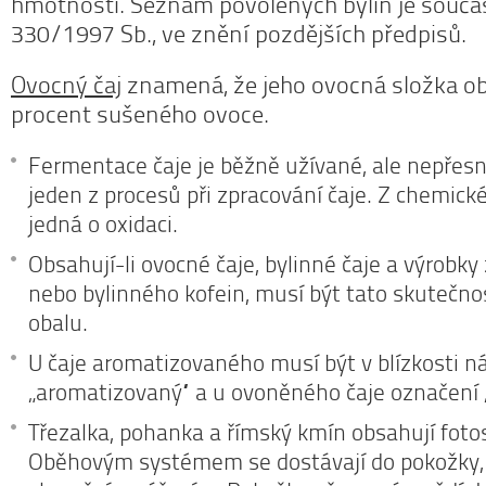
hmotnosti. Seznam povolených bylin je součás
330/1997 Sb., ve znění pozdějších předpisů.
Ovocný čaj
znamená, že jeho ovocná složka o
procent sušeného ovoce.
Fermentace čaje je běžně užívané, ale nepřes
jeden z procesů při zpracování čaje. Z chemick
jedná o oxidaci.
Obsahují-li ovocné čaje, bylinné čaje a výrobky
nebo bylinného kofein, musí být tato skutečno
obalu.
U čaje aromatizovaného musí být v blízkosti 
„aromatizovaný“ a u ovoněného čaje označení 
Třezalka, pohanka a římský kmín obsahují fotose
Oběhovým systémem se dostávají do pokožky, 