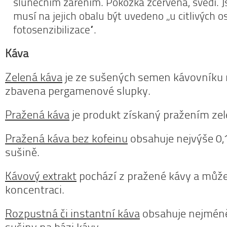
slunečním zářením. Pokožka zčervená, svědí. Js
musí na jejich obalu být uvedeno „u citlivých 
fotosenzibilizace“.
Káva
Zelená káva
je ze sušených semen kávovníku
zbavena pergamenové slupky.
Pražená káva
je produkt získaný pražením ze
Pražená káva bez kofeinu
obsahuje nejvýše 0,
sušině.
Kávový extrakt
pochází z pražené kávy a můž
koncentraci.
Rozpustná či instantní káva
obsahuje nejmén