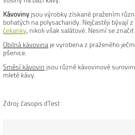
sušiny na bázi kávy.
Kávoviny
jsou výrobky získané pražením různý
bohatých na polysacharidy. Nejčastěji bývají 
čekanky
, nikoli však salátové. Nesmí se znači
Obilná kávovina
je vyrobena z praženého ječm
pšenice.
Směsí kávovin
jsou různé kávovinové surovin
mleté kávy.
Zdroj: časopis dTest