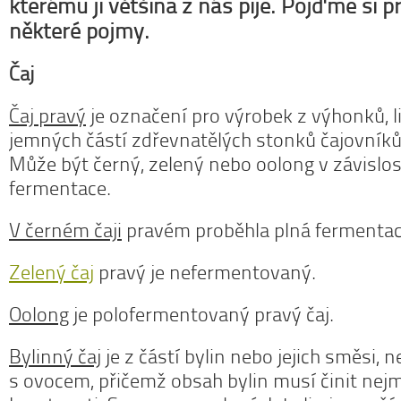
kterému ji většina z nás pije. Pojďme si pr
některé pojmy.
Čaj
Čaj pravý
je označení pro výrobek z výhonků, l
jemných částí zdřevnatělých stonků čajovník
Může být černý, zelený nebo oolong v závislos
fermentace.
V černém čaji
pravém proběhla plná fermentac
Zelený čaj
pravý je nefermentovaný.
Oolong
je polofermentovaný pravý čaj.
Bylinný čaj
je z částí bylin nebo jejich směsi, 
s ovocem, přičemž obsah bylin musí činit nej