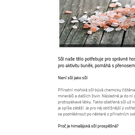
Sůl naše tělo potřebuje pro správné ho
pro aktivitu buněk, pomáhá s přenosem 
Není sůl jako sůl
Přírodní mořská sůl bývá chemicky čištěna
minerálů a dalších živin. Následně je do ní 
protispékavé látky. Takto ošetřená sůl už 
je spíše zátěží. Je pro něj obtížnější ji vst
se poohlédnout po některé z přírodních solí
Proč je himalájská sůl prospěšná?