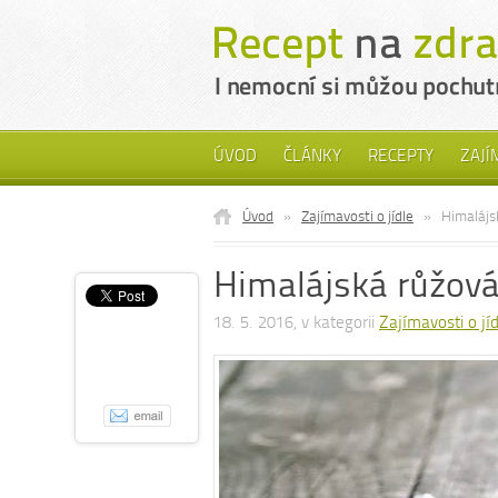
ÚVOD
ČLÁNKY
RECEPTY
ZAJÍ
Úvod
»
Zajímavosti o jídle
»
Himalájs
Himalájská růžová
18. 5. 2016, v kategorii
Zajímavosti o jí