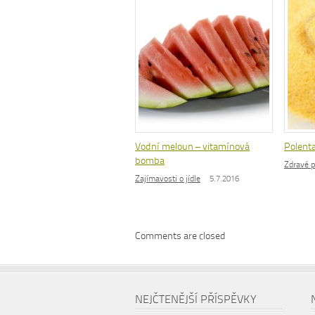
Vodní meloun – vitamínová
Polenta
bomba
Zdravé p
Zajímavosti o jídle
5.7.2016
Comments are closed
NEJČTENĚJŠÍ PŘÍSPĚVKY