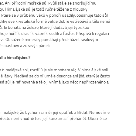
ec. Ani přírodní mořská sůl kvůli stále se zhoršujícímu
y. Himalájská sůl je totiž ručně těžena z hloubky
 které se v průběhu věků v pohoří usadily, obsahuje tato sůl
díky své krystalické formě velice dobře vstřebává a tělo nemá
Je bohatá na železo, které jí dodává její typickou
e hořčík, draslík, vápník, sodík a fosfor. Přispívá k regulaci
krvi. Obsažené minerály pomáhají předcházet svalovým
é soustavy a zdravý spánek.
lí a himalájskou?
 himalájské soli, rozdílů je ale mnohem víc. V himalájské soli
látky. Nedává se do ní uměle dokonce ani jód, který je často
ká sůl je rafinovaná a tělo ji vnímá jako něco nepřirozeného a
té himalájské, že bychom si měli její spotřebu hlídat. Nemusíme
le přesto není vhodné to s její konzumací přehánět. Obecně se
.