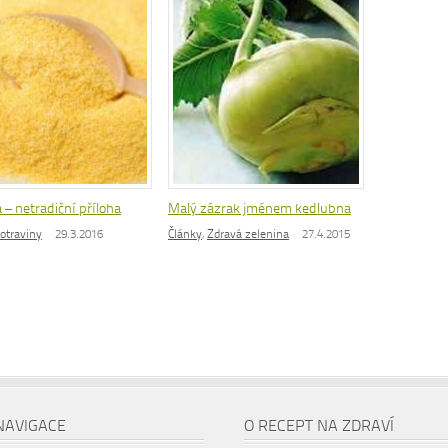
 – netradiční příloha
Malý zázrak jménem kedlubna
otraviny
29.3.2016
Články
,
Zdravá zelenina
27.4.2015
NAVIGACE
O RECEPT NA ZDRAVÍ