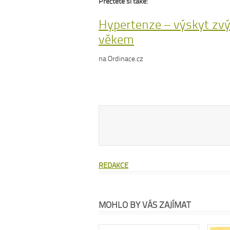
Přečtěte si také:
Hypertenze – výskyt zvý
věkem
na Ordinace.cz
REDAKCE
MOHLO BY VÁS ZAJÍMAT