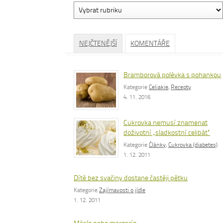
Vyhledávání
dle
rubrik
NEJČTENĚJŠÍ
KOMENTÁŘE
Bramborová polévka s pohankou
Kategorie
Celiakie
,
Recepty
4. 11. 2016
Cukrovka nemusí znamenat
doživotní „sladkostní celibát“
Kategorie
Články
,
Cukrovka (diabetes)
1. 12. 2011
Dítě bez svačiny dostane častěji pětku
Kategorie
Zajímavosti o jídle
1. 12. 2011