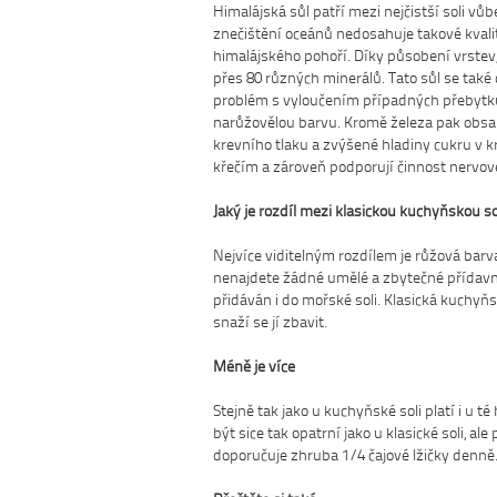
Himalájská sůl patří mezi nejčistší soli vůb
znečištění oceánů nedosahuje takové kvalit
himalájského pohoří. Díky působení vrstev,
přes 80 různých minerálů. Tato sůl se také 
problém s vyloučením případných přebytků. 
narůžovělou barvu. Kromě železa pak obsahuj
krevního tlaku a zvýšené hladiny cukru v 
křečím a zároveň podporují činnost nervov
Jaký je rozdíl mezi klasickou kuchyňskou so
Nejvíce viditelným rozdílem je růžová barva
nenajdete žádné umělé a zbytečné přídavné 
přidáván i do mořské soli. Klasická kuchyňs
snaží se jí zbavit.
Méně je více
Stejně tak jako u kuchyňské soli platí i u 
být sice tak opatrní jako u klasické soli, a
doporučuje zhruba 1/4 čajové lžičky denně