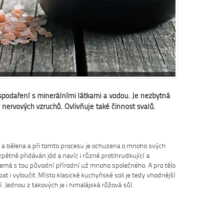
Dobrá rad
Nedaří se vám
zácpou a potře
Na tyto a mno
osvědčená rada
Více se dočte
spodaření s minerálními látkami a vodou. Je nezbytná
nervových vzruchů. Ovlivňuje také činnost svalů.
 a bělena a při tomto procesu je ochuzena o mnoho svých
zpětně přidáván jód a navíc i různé protihrudkující a
nemá s tou původní přírodní už mnoho společného. A pro tělo
řebat i vyloučit. Místo klasické kuchyňské soli je tedy vhodnější
. Jednou z takových je i himalájská růžová sůl.