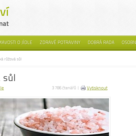
MAVOSTI O JÍDLE
ZDRAVÉ POTRAVINY
DOBRÁ RADA
OSOBN
ká růžová sůl
 sůl
dle
3 786 čtenářů |
Vytisknout