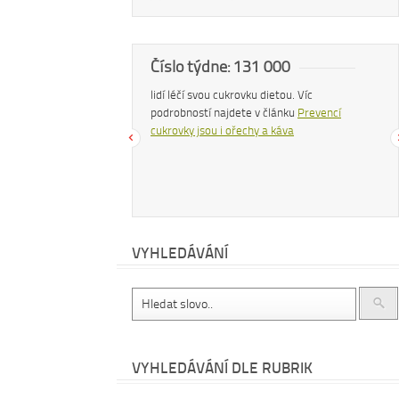
a
Číslo týdne: 131 000
Náš
 zhubnout? Trpíte často
lidí léčí svou cukrovku dietou. Víc
Konzu
bujete si upravit zažívání?
podrobností najdete v článku
Prevencí
uvolň
hé další problémy existuje
cukrovky jsou i ořechy a káva
čemu
 – zvyšte příjem vlákniny.
cítit
te v
tomto článku
.
dočt
příro
VYHLEDÁVÁNÍ
VYHLEDÁVÁNÍ DLE RUBRIK