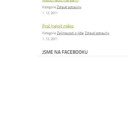
Máslo nebo margarín
Kategorie
Zdravé potraviny
1. 12. 2011
Proč (ne)pít mléko
Kategorie
Zajímavosti o jídle
,
Zdravé potraviny
1. 12. 2011
JSME NA FACEBOOKU