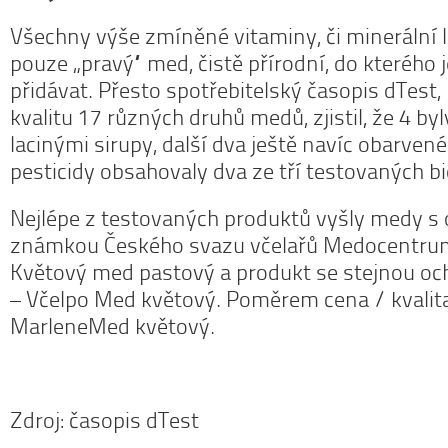
Všechny výše zmíněné vitaminy, či minerální 
pouze „pravý“ med, čistě přírodní, do kterého 
přidávat. Přesto spotřebitelský časopis dTest, 
kvalitu 17 různých druhů medů, zjistil, že 4 by
lacinými sirupy, další dva ještě navíc obarve
pesticidy obsahovaly dva ze tří testovaných 
Nejlépe z testovaných produktů vyšly medy s
známkou Českého svazu včelařů Medocentrum
Květový med pastový a produkt se stejnou 
– Včelpo Med květový. Poměrem cena / kvalita
MarleneMed květový.
Zdroj: časopis dTest