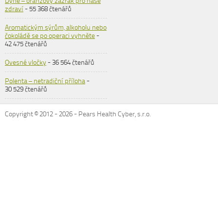
Dýně – oranžový zázrak pro naše
zdraví
- 55 368 čtenářů
Aromatickým sýrům, alkoholu nebo
čokoládě se po operaci vyhněte
-
42 475 čtenářů
Ovesné vločky
- 36 564 čtenářů
Polenta – netradiční příloha
-
30 529 čtenářů
Copyright © 2012 -
2026
- Pears Health Cyber, s.r.o.