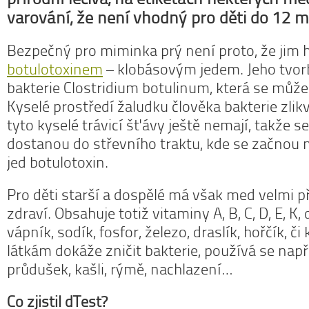
varování, že není vhodný pro děti do 12 m
Bezpečný pro miminka prý není proto, že jim h
botulotoxinem
– klobásovým jedem. Jeho tvo
bakterie Clostridium botulinum, která se může
Kyselé prostředí žaludku člověka bakterie zlikv
tyto kyselé trávicí šťávy ještě nemají, takže s
dostanou do střevního traktu, kde se začnou 
jed botulotoxin.
Pro děti starší a dospělé má však med velmi p
zdraví. Obsahuje totiž vitaminy A, B, C, D, E, K,
vápník, sodík, fosfor, železo, draslík, hořčík, č
látkám dokáže zničit bakterie, používá se např
průdušek, kašli, rýmě, nachlazení…
Co zjistil dTest?