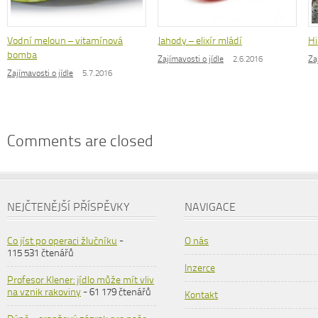
Vodní meloun – vitamínová
Jahody – elixír mládí
Hi
bomba
Zajímavosti o jídle
2.6.2016
Za
Zajímavosti o jídle
5.7.2016
Comments are closed
NEJČTENĚJŠÍ PŘÍSPĚVKY
NAVIGACE
Co jíst po operaci žlučníku
-
O nás
115 531 čtenářů
Inzerce
Profesor Klener: jídlo může mít vliv
na vznik rakoviny
- 61 179 čtenářů
Kontakt