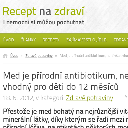
ÚVOD
ČLÁNKY
RECEPTY
ZAJÍMAVOSTI O JÍDLE
ZDRAVÉ
Úvod
»
Zdravé potraviny
»
Med je přírodní antibiotikum, není však vh
Med je přírodní antibiotikum, n
vhodný pro děti do 12 měsíců
18. 6. 2012, v kategorii
Zdravé potraviny
4
Přestože je med bohatý na nejrůznější vi
minerální látky, díky kterým se řadí mezi 
přírodní léčiva, na etiketách některých 