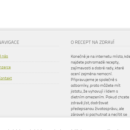
NAVIGACE
O RECEPT NA ZDRAVÍ
O nás
Konečně je na internetu místo, kd
najdete pohromadě recepty,
Inzerce
zajímavosti a dobré rady, které
ocení zejména nemocní.
Kontakt
Připravujeme je společně s
odborníky, proto můžete mít
jistotu, že vyhovují i lidem s
dietním omezením. Pokud chcete
zdravě jíst, dodržovat
předepsanou životosprávu, ale
zároveň si pochutnat a necítit se
šizeni, www.receptnazdravi.cz je
pro vás ideální společník.