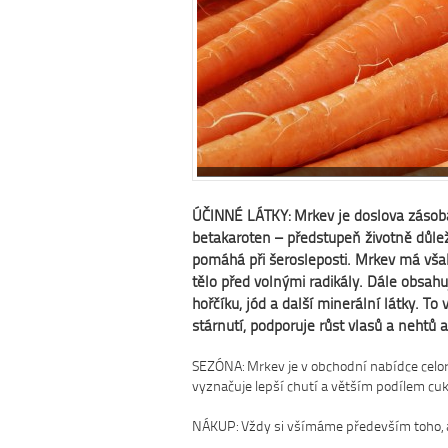
ÚČINNÉ LÁTKY: Mrkev je doslova zásobá
betakaroten – předstupeň životně důlež
pomáhá při šerosleposti. Mrkev má vša
tělo před volnými radikály. Dále obsahuje
hořčíku, jód a další minerální látky. T
stárnutí, podporuje růst vlasů a nehtů a
SEZÓNA: Mrkev je v obchodní nabídce celoro
vyznačuje lepší chutí a větším podílem cuk
NÁKUP: Vždy si všímáme především toho, a