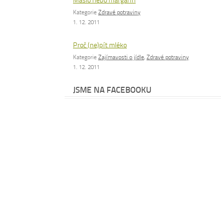
Máslo nebo margarín
Kategorie
Zdravé potraviny
1. 12. 2011
Proč (ne)pít mléko
Kategorie
Zajímavosti o jídle
,
Zdravé potraviny
1. 12. 2011
JSME NA FACEBOOKU