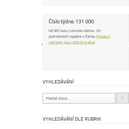
a
Číslo týdne: 131 000
Náš
 zhubnout? Trpíte často
lidí léčí svou cukrovku dietou. Víc
Konzu
bujete si upravit zažívání?
podrobností najdete v článku
Prevencí
uvolň
hé další problémy existuje
cukrovky jsou i ořechy a káva
čemu
 – zvyšte příjem vlákniny.
cítit
te v
tomto článku
.
dočt
příro
VYHLEDÁVÁNÍ
VYHLEDÁVÁNÍ DLE RUBRIK