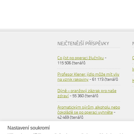
NEJČTENĚJŠÍ PŘÍSPĚVKY
Co jíst po operaci žlučníku
-
115 506 čtenářů
Profesor Klener: jídlo může mít vliv
na vznik rakoviny
- 61 173 čtenářů
Dýně – oranžový zázrak pro naše
zdraví
- 55 360 čtenářů
Aromatickým sýrům, alkoholu nebo
čokoládě se po operaci vyhněte
-
42 469 čtenářů
Nastavení soukromí
Ovesné vločky
- 36 557 čtenářů