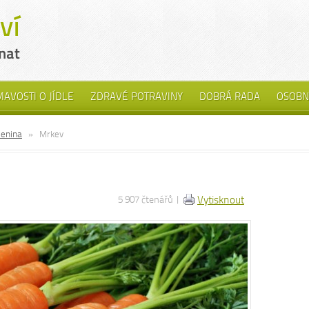
MAVOSTI O JÍDLE
ZDRAVÉ POTRAVINY
DOBRÁ RADA
OSOBN
lenina
»
Mrkev
5 907 čtenářů |
Vytisknout