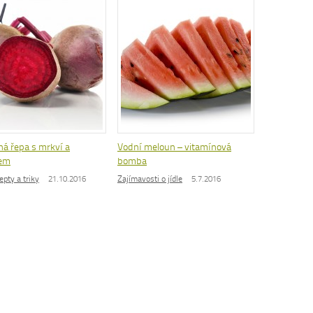
á řepa s mrkví a
Vodní meloun – vitamínová
rem
bomba
epty a triky
21.10.2016
Zajímavosti o jídle
5.7.2016