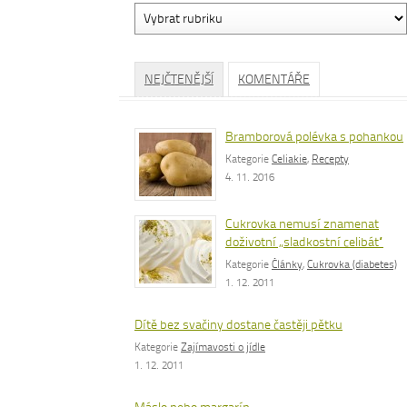
Vyhledávání
dle
rubrik
NEJČTENĚJŠÍ
KOMENTÁŘE
Bramborová polévka s pohankou
Kategorie
Celiakie
,
Recepty
4. 11. 2016
Cukrovka nemusí znamenat
doživotní „sladkostní celibát“
Kategorie
Články
,
Cukrovka (diabetes)
1. 12. 2011
Dítě bez svačiny dostane častěji pětku
Kategorie
Zajímavosti o jídle
1. 12. 2011