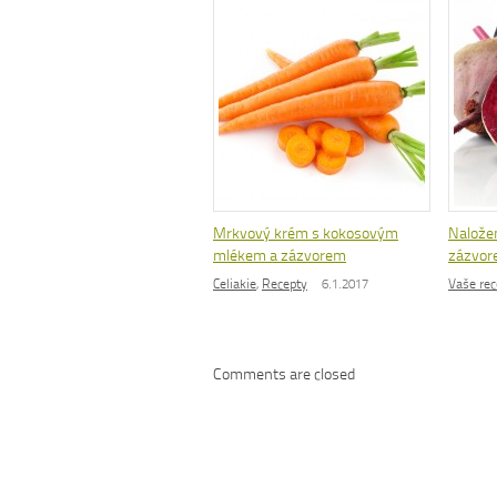
Mrkvový krém s kokosovým
Naložen
mlékem a zázvorem
zázvo
Celiakie
,
Recepty
6.1.2017
Vaše rec
Comments are closed