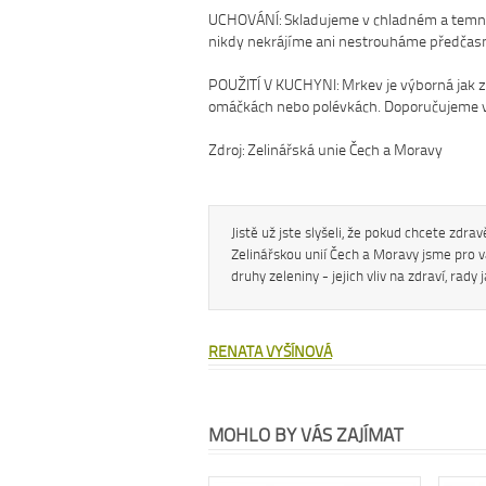
UCHOVÁNÍ: Skladujeme v chladném a temném 
nikdy nekrájíme ani nestrouháme předčasn
POUŽITÍ V KUCHYNI: Mrkev je výborná jak za
omáčkách nebo polévkách. Doporučujeme vá
Zdroj: Zelinářská unie Čech a Moravy
Jistě už jste slyšeli, že pokud chcete zdra
Zelinářskou unií Čech a Moravy jsme pro v
druhy zeleniny - jejich vliv na zdraví, rady 
RENATA VYŠÍNOVÁ
MOHLO BY VÁS ZAJÍMAT