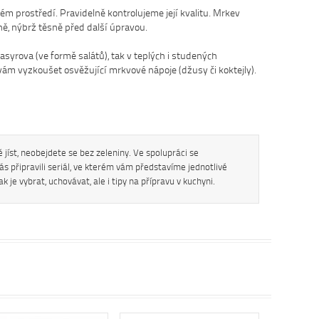
prostředí. Pravidelně kontrolujeme její kvalitu. Mrkev
ě, nýbrž těsně před další úpravou.
syrova (ve formě salátů), tak v teplých i studených
m vyzkoušet osvěžující mrkvové nápoje (džusy či koktejly).
vě jíst, neobejdete se bez zeleniny. Ve spolupráci se
ás připravili seriál, ve kterém vám představíme jednotlivé
jak je vybrat, uchovávat, ale i tipy na přípravu v kuchyni.