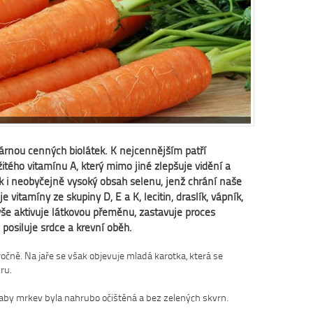
Dobrá rad
Nedaří se vám
zácpou a potře
Na tyto a mno
osvědčená rada
Více se dočte
rnou cenných biolátek. K nejcennějším patří
itého vitamínu A, který mimo jiné zlepšuje vidění a
k i neobyčejně vysoký obsah selenu, jenž chrání naše
 vitamíny ze skupiny D, E a K, lecitin, draslík, vápník,
o vše aktivuje látkovou přeměnu, zastavuje proces
 posiluje srdce a krevní oběh.
čně. Na jaře se však objevuje mladá karotka, která se
ru.
by mrkev byla nahrubo očištěná a bez zelených skvrn.