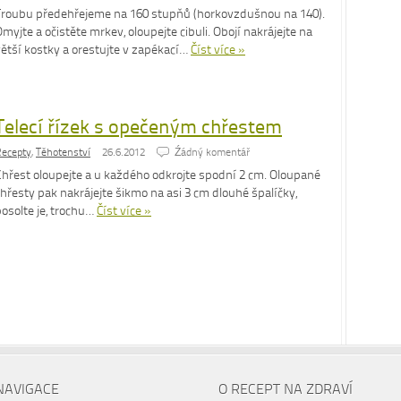
Troubu předehřejeme na 160 stupňů (horkovzdušnou na 140).
myjte a očistěte mrkev, oloupejte cibuli. Obojí nakrájejte na
větší kostky a orestujte v zapékací…
Číst více »
Telecí řízek s opečeným chřestem
ecepty
,
Těhotenství
26.6.2012
Źádný komentář
Chřest oloupejte a u každého odkrojte spodní 2 cm. Oloupané
hřesty pak nakrájejte šikmo na asi 3 cm dlouhé špalíčky,
osolte je, trochu…
Číst více »
NAVIGACE
O RECEPT NA ZDRAVÍ