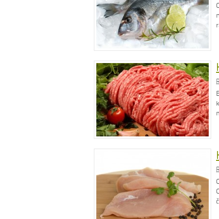
R
R
O
O