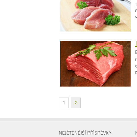
O
R
c
p
1
2
NEJČTENĚJŠÍ PŘÍSPĚVKY