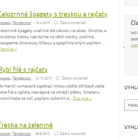
Celozrnné špagety s treskou a rajčaty
Dobrá rada
Čí
ecepty
,
Těhotenství
15.4.2015
Źádný komentář
Celozrnné špagety uvaříme dle návodu na obalu. Omytou a
Nedaří se vám zhubnout? Trpíte často
lidí
osušenou tresku nakrájíme na větší kostky, osolíme,
zácpou a potřebujete si upravit zažívání?
pod
pokapeme citronovou šťávou a opepříme bílým pepřem….
Na tyto a mnohé další problémy existuje
cukr
íst více »
osvědčená rada – zvyšte příjem vlákniny.
Více se dočtete v
tomto článku
.
Rybí filé s rajčaty
ecepty
,
Těhotenství
12.12.2013
Źádný komentář
Do menší vymazané zapékací misky uložte střídavě vedle
VYHL
ebe filé a rajčata, nakrájená na silnější plátky. Smetanu
promíchejte se solí, pepřem, kořením a…
Číst více »
Treska na zelenině
VYHL
ecepty
,
Těhotenství
28.8.2013
Źádný komentář