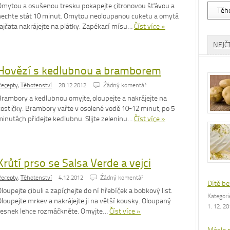
Vyhled
Omytou a osušenou tresku pokapejte citronovou šťávou a
dle
nechte stát 10 minut. Omytou neoloupanou cuketu a omytá
rubrik
rajčata nakrájejte na plátky. Zapékací mísu…
Číst více »
NEJČ
Hovězí s kedlubnou a bramborem
ecepty
,
Těhotenství
28.12.2012
Źádný komentář
Brambory a kedlubnou omyjte, oloupejte a nakrájejte na
kostičky. Brambory vařte v osolené vodě 10-12 minut, po 5
minutách přidejte kedlubnu. Slijte zeleninu…
Číst více »
Krůtí prso se Salsa Verde a vejci
ecepty
,
Těhotenství
4.12.2012
Źádný komentář
Dítě be
loupejte cibuli a zapíchejte do ní hřebíček a bobkový list.
Kategor
loupejte mrkev a nakrájejte ji na větší kousky. Oloupaný
1. 12. 2
česnek lehce rozmáčkněte. Omyjte…
Číst více »