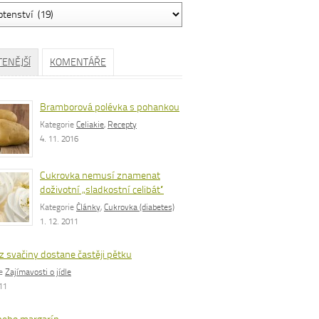
ávání
TENĚJŠÍ
KOMENTÁŘE
Bramborová polévka s pohankou
Kategorie
Celiakie
,
Recepty
4. 11. 2016
Cukrovka nemusí znamenat
doživotní „sladkostní celibát“
Kategorie
Články
,
Cukrovka (diabetes)
1. 12. 2011
z svačiny dostane častěji pětku
ie
Zajímavosti o jídle
011