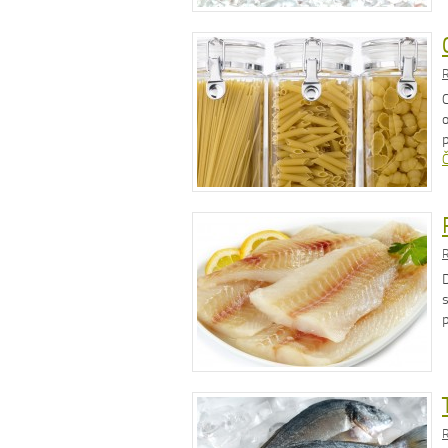
R
Č
R
s
R