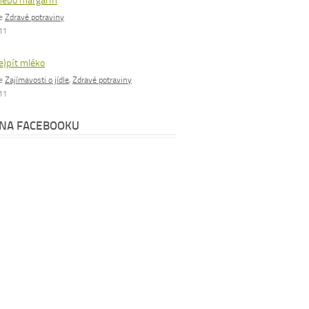
nebo margarín
ie
Zdravé potraviny
011
e)pít mléko
ie
Zajímavosti o jídle
,
Zdravé potraviny
011
 NA FACEBOOKU