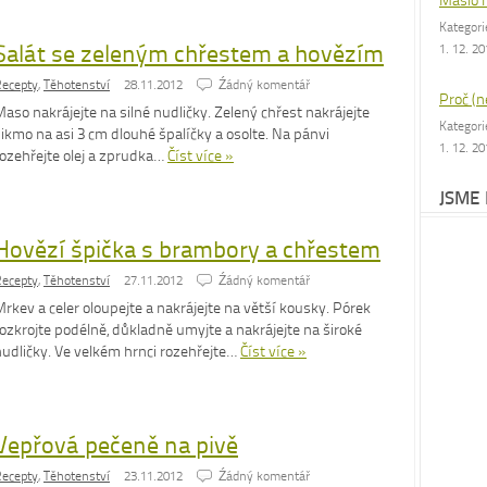
Máslo 
Kategor
Salát se zeleným chřestem a hovězím
1. 12. 2
ecepty
,
Těhotenství
28.11.2012
Źádný komentář
Proč (n
aso nakrájejte na silné nudličky. Zelený chřest nakrájejte
Kategor
ikmo na asi 3 cm dlouhé špalíčky a osolte. Na pánvi
1. 12. 2
rozehřejte olej a zprudka…
Číst více »
JSME
Hovězí špička s brambory a chřestem
ecepty
,
Těhotenství
27.11.2012
Źádný komentář
rkev a celer oloupejte a nakrájejte na větší kousky. Pórek
ozkrojte podélně, důkladně umyjte a nakrájejte na široké
nudličky. Ve velkém hrnci rozehřejte…
Číst více »
Vepřová pečeně na pivě
ecepty
,
Těhotenství
23.11.2012
Źádný komentář