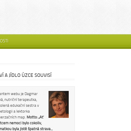
OSTI
Í A JÍDLO ÚZCE SOUVISÍ
antem webu je Dagmar
á, nutriční terapeutka,
kolená edukační sestra v
etologii a lektorka
verzačních map.
Motto: „Ať
tcem nemoci bylo cokoliv,
 matkou byla jistě špatná strava.
„