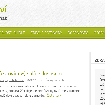
MAVOSTI O JÍDLE
ZDRAVÉ POTRAVINY
DOBRÁ RADA
OSOBN
ZDRAV
Těstovinový salát s lososem
Gar
Čern
ecepty
,
Těhotenství
26.8.2015
Źádný komentář
vyš
Těstoviny uvaříme al dente.Lososa nakrájíme na kousky a
diab
restujema na lžíci oleje. Zelené fazolky uvaříme v osolené
kon
vodě dokřupava. Pak je dáme do…
Číst více »
už o
její