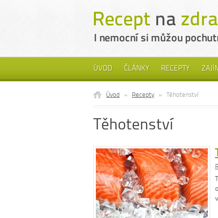
ÚVOD
ČLÁNKY
RECEPTY
ZAJÍ
Úvod
»
Recepty
»
Těhotenství
Těhotenství
R
o