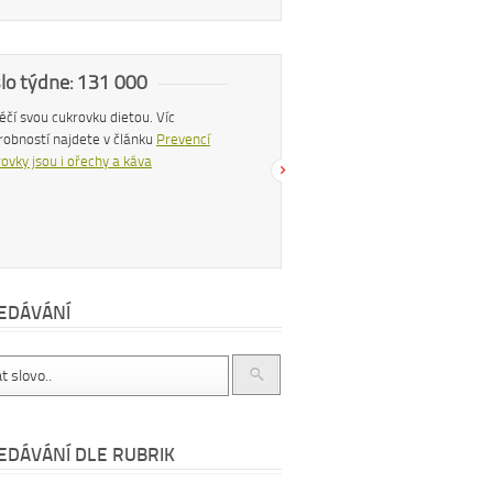
slo týdne: 131 000
Náš tip
 léčí svou cukrovku dietou. Víc
Konzumací štiplavého jídla se z těla
robností najdete v článku
Prevencí
uvolňují endorfiny, hormony štěstí, díky
ovky jsou i ořechy a káva
čemuž se po pikantním jídle můžeme
cítit šťastnější a spokojenější. Více se
dočtete v článku
Chilli papričky jako
přírodní lék
EDÁVÁNÍ
EDÁVÁNÍ DLE RUBRIK