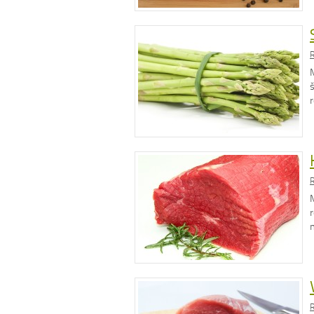
R
M
š
R
M
r
R