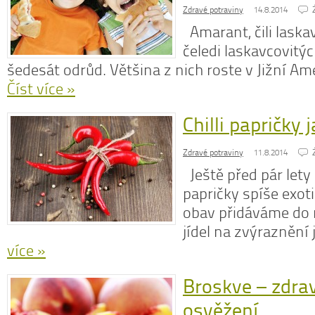
Zdravé potraviny
14.8.2014
Amarant, čili laskav
čeledi laskavcovitýc
šedesát odrůd. Většina z nich roste v Jižní Ame
Číst více »
Chilli papričky 
Zdravé potraviny
11.8.2014
Ještě před pár lety 
papričky spíše exoti
obav přidáváme do 
jídel na zvýraznění 
více »
Broskve – zdrav
osvěžení