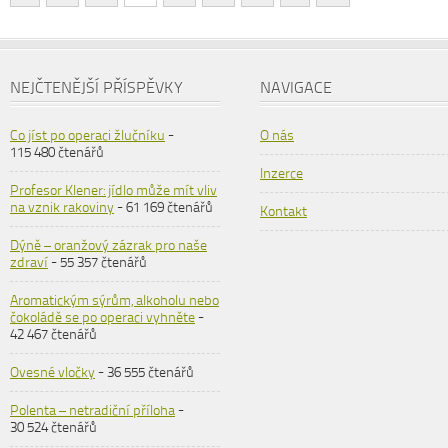
NEJČTENĚJŠÍ PŘÍSPĚVKY
NAVIGACE
Co jíst po operaci žlučníku
-
O nás
115 480 čtenářů
Inzerce
Profesor Klener: jídlo může mít vliv
na vznik rakoviny
- 61 169 čtenářů
Kontakt
Dýně – oranžový zázrak pro naše
zdraví
- 55 357 čtenářů
Aromatickým sýrům, alkoholu nebo
čokoládě se po operaci vyhněte
-
42 467 čtenářů
Ovesné vločky
- 36 555 čtenářů
Polenta – netradiční příloha
-
30 524 čtenářů