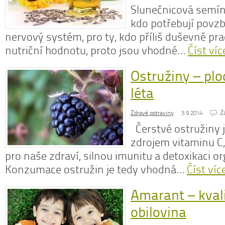
Slunečnicová semí
kdo potřebují povzbu
nervový systém, pro ty, kdo příliš duševně pra
nutriční hodnotu, proto jsou vhodné…
Číst víc
Ostružiny – plo
léta
Zdravé potraviny
3.9.2014
Ź
Čerstvé ostružiny 
zdrojem vitaminu C,
pro naše zdraví, silnou imunitu a detoxikaci o
Konzumace ostružin je tedy vhodná…
Číst víc
Amarant – kval
obilovina