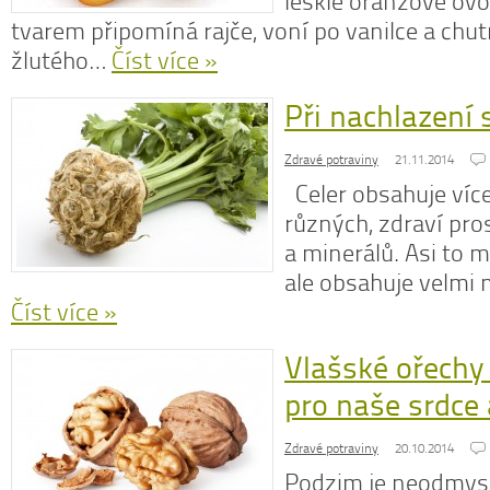
lesklé oranžové ovo
tvarem připomíná rajče, voní po vanilce a chu
žlutého…
Číst více »
Při nachlazení s
N
z
Zdravé potraviny
21.11.2014
N
o
Celer obsahuje víc
V
různých, zdraví pr
a minerálů. Asi to m
ale obsahuje velmi
Číst více »
Vlašské ořechy
pro naše srdce
Zdravé potraviny
20.10.2014
Podzim je neodmysli