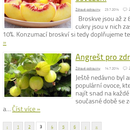
Zdravé potraviny
23.7.2014
Broskve jsou až z 
cukry jsou v nich z
10%. Konzumací broskví si tedy doplňujeme t
»
Angrešt pro zdr
Zdravé potraviny
14.7.2014
Ještě nedávno byl a
populární ovoce, k
najít snad na každé
současné době se z
a…
Číst více »
‹
1
2
3
4
5
6
›
»