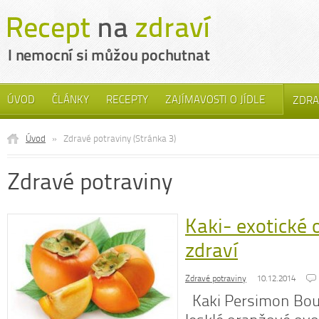
ÚVOD
ČLÁNKY
RECEPTY
ZAJÍMAVOSTI O JÍDLE
ZDRA
Úvod
»
Zdravé potraviny (Stránka 3)
Zdravé potraviny
Kaki- exotické 
zdraví
Zdravé potraviny
10.12.2014
Kaki Persimon Bouq