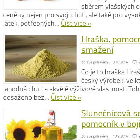
sběrem vlašských oř
ceněny nejen pro svoji chuť, ale také pro vys
látek, potřebných…
Číst více »
Hraška, pomocn
smažení
Zdravé potraviny
3.10.2014
Co je to hraška Hraš
český výrobek, ve 
lahodná chuť a skvělé výživové vlastnosti.Toh
dosaženo bez…
Číst více »
Slunečnicová s
pomocník v boj
Zdravé potraviny
18.9.2014