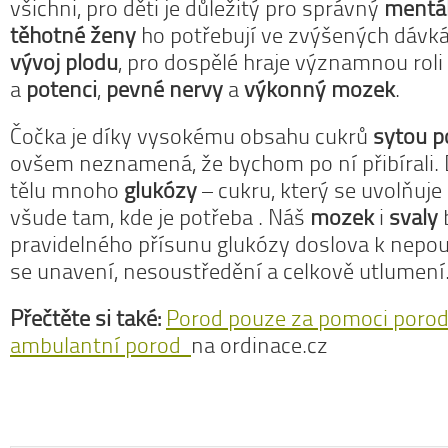
všichni, pro děti je důležitý pro správný
mentál
těhotné ženy
ho potřebují ve zvýšených dávk
vývoj plodu
, pro dospělé hraje významnou roli
a
potenci
,
pevné nervy
a
výkonný mozek
.
Čočka je díky vysokému obsahu cukrů
sytou p
ovšem neznamená, že bychom po ní přibírali
tělu mnoho
glukózy
– cukru, který se uvolňuje
všude tam, kde je potřeba . Náš
mozek
i
svaly
pravidelného přísunu glukózy doslova k nepouži
se unavení, nesoustředění a celkově utlumení
Přečtěte si také:
Porod pouze za pomoci porodn
ambulantní porod
na ordinace.cz