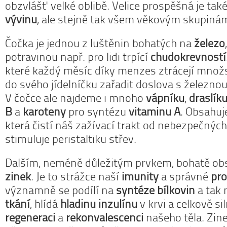
obzvlášť velké oblibě. Velice prospěšná je tak
vývinu
, ale stejně tak všem věkovým skupinám
Čočka je jednou z luštěnin bohatých na
železo
potravinou např. pro lidi trpící
chudokrevností
které každý měsíc díky menzes ztrácejí množst
do svého jídelníčku zařadit doslova s železnou
V čočce ale najdeme i mnoho
vápníku
,
draslík
B
a
karoteny
pro syntézu
vitaminu A
. Obsahuj
která čistí náš zažívací trakt od nebezpečnýc
stimuluje peristaltiku střev.
Dalším, neméně důležitým prvkem, bohatě obs
zinek
. Je to strážce naší
imunity
a správné
pr
významně se podílí na
syntéze bílkovin
a tak 
tkání
, hlídá
hladinu inzulínu
v krvi a celkově s
regeneraci
a
rekonvalescenci
našeho těla. Zin