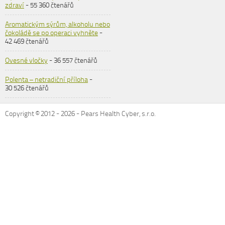
zdraví
- 55 360 čtenářů
Aromatickým sýrům, alkoholu nebo
čokoládě se po operaci vyhněte
-
42 469 čtenářů
Ovesné vločky
- 36 557 čtenářů
Polenta – netradiční příloha
-
30 526 čtenářů
Copyright © 2012 -
2026
- Pears Health Cyber, s.r.o.