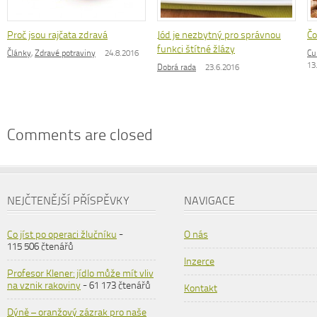
Proč jsou rajčata zdravá
Jód je nezbytný pro správnou
Čo
funkci štítné žlázy
Články
,
Zdravé potraviny
24.8.2016
Cu
13
Dobrá rada
23.6.2016
Comments are closed
NEJČTENĚJŠÍ PŘÍSPĚVKY
NAVIGACE
Co jíst po operaci žlučníku
-
O nás
115 506 čtenářů
Inzerce
Profesor Klener: jídlo může mít vliv
na vznik rakoviny
- 61 173 čtenářů
Kontakt
Dýně – oranžový zázrak pro naše