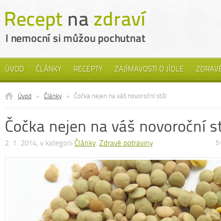
ÚVOD
ČLÁNKY
RECEPTY
ZAJÍMAVOSTI O JÍDLE
ZDRAVÉ
Úvod
»
Články
»
Čočka nejen na váš novoroční stůl
Čočka nejen na váš novoroční s
2. 1. 2014, v kategorii
Články
,
Zdravé potraviny
5