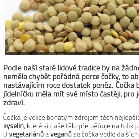
Podle naší staré lidové tradice by na žádn
neměla chybět pořádná porce čočky, to a
nastávajícím roce dostatek peněz. Čočka 
jídelníčku měla mít své místo častěji, pro j
zdraví.
Čočka je velice bohatým zdrojem těch nejlepš
kyselin
, které si naše tělo přeměňuje na tolik
U
vegetariánů
a
veganů
se čočka vedle dalších 