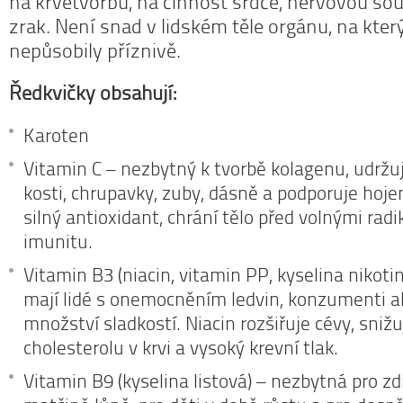
na krvetvorbu, na činnost srdce, nervovou sou
zrak. Není snad v lidském těle orgánu, na kter
nepůsobily příznivě.
Ředkvičky obsahují:
Karoten
Vitamin C – nezbytný k tvorbě kolagenu, udržuj
kosti, chrupavky, zuby, dásně a podporuje hojení
silný antioxidant, chrání tělo před volnými radik
imunitu.
Vitamin B3 (niacin, vitamin PP, kyselina nikoti
mají lidé s onemocněním ledvin, konzumenti a
množství sladkostí. Niacin rozšiřuje cévy, sniž
cholesterolu v krvi a vysoký krevní tlak.
Vitamin B9 (kyselina listová) – nezbytná pro zd