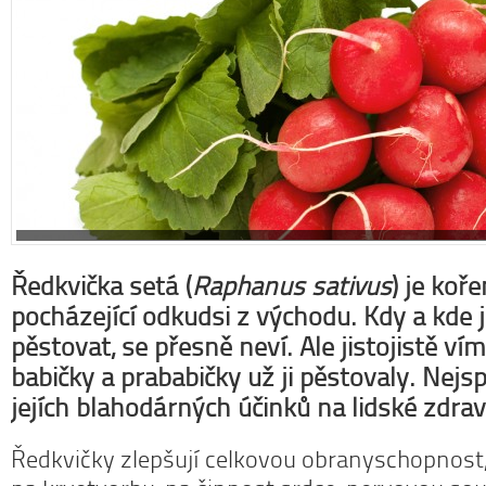
týdne: 131 000
Náš tip
 svou cukrovku dietou. Víc
Konzumací štiplavého jídla se z těla
stí najdete v článku
Prevencí
uvolňují endorfiny, hormony štěstí, díky
 jsou i ořechy a káva
čemuž se po pikantním jídle můžeme
cítit šťastnější a spokojenější. Více se
dočtete v článku
Chilli papričky jako
přírodní lék
Ředkvička setá (
Raphanus sativus
) je koř
pocházející odkudsi z východu. Kdy a kde ji 
pěstovat, se přesně neví. Ale jistojistě ví
babičky a prababičky už ji pěstovaly. Nejspí
jejích blahodárných účinků na lidské zdrav
Ředkvičky zlepšují celkovou obranyschopnost,