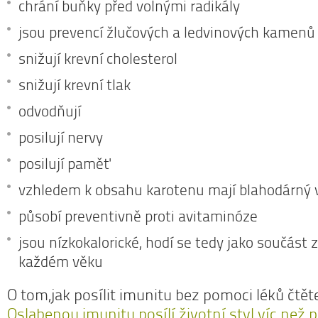
chrání buňky před volnými radikály
jsou prevencí žlučových a ledvinových kamenů
snižují krevní cholesterol
snižují krevní tlak
odvodňují
posilují nervy
posilují paměť
vzhledem k obsahu karotenu mají blahodárný v
působí preventivně proti avitaminóze
jsou nízkokalorické, hodí se tedy jako součást 
každém věku
O tom,jak posílit imunitu bez pomoci léků čtět
Oslabenou imunitu posílí životní styl víc než 