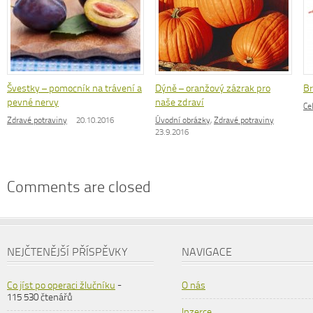
Švestky – pomocník na trávení a
Dýně – oranžový zázrak pro
Br
pevné nervy
naše zdraví
Ce
Zdravé potraviny
20.10.2016
Úvodní obrázky
,
Zdravé potraviny
23.9.2016
Comments are closed
NEJČTENĚJŠÍ PŘÍSPĚVKY
NAVIGACE
Co jíst po operaci žlučníku
-
O nás
115 530 čtenářů
Inzerce