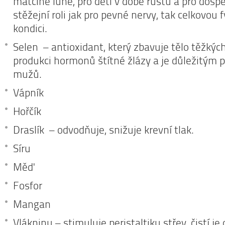
matčině lůně, pro děti v době růstu a pro dospě
stěžejní roli jak pro pevné nervy, tak celkovou 
kondici.
Selen – antioxidant, který zbavuje tělo těžkýc
produkci hormonů štítné žlázy a je důležitým 
mužů.
Vápník
Hořčík
Draslík – odvodňuje, snižuje krevní tlak.
Síru
Měď
Fosfor
Mangan
Vlákninu – stimuluje peristaltiku střev, čistí j