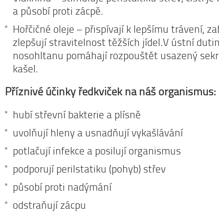
a působí proti zácpě.
Hořčičné oleje – přispívají k lepšímu trávení, z
zlepšují stravitelnost těžších jídel.V ústní duti
nosohltanu pomáhají rozpouštět usazený sekret
kašel.
Příznivé účinky ředkviček na náš organismus:
hubí střevní bakterie a plísně
uvolňují hleny a usnadňují vykašlávání
potlačují infekce a posilují organismus
podporují perilstatiku (pohyb) střev
působí proti nadýmání
odstraňují zácpu