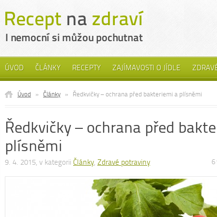
ÚVOD
ČLÁNKY
RECEPTY
ZAJÍMAVOSTI O JÍDLE
ZDRAVÉ
Úvod
»
Články
»
Ředkvičky – ochrana před bakteriemi a plísněmi
Ředkvičky – ochrana před bakte
plísněmi
9. 4. 2015, v kategorii
Články
,
Zdravé potraviny
6