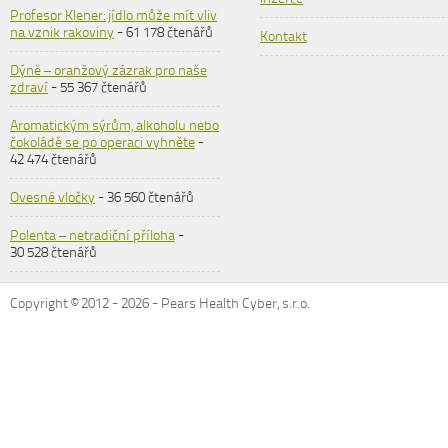
Profesor Klener: jídlo může mít vliv
na vznik rakoviny
- 61 178 čtenářů
Kontakt
Dýně – oranžový zázrak pro naše
zdraví
- 55 367 čtenářů
Aromatickým sýrům, alkoholu nebo
čokoládě se po operaci vyhněte
-
42 474 čtenářů
Ovesné vločky
- 36 560 čtenářů
Polenta – netradiční příloha
-
30 528 čtenářů
Copyright © 2012 -
2026
- Pears Health Cyber, s.r.o.