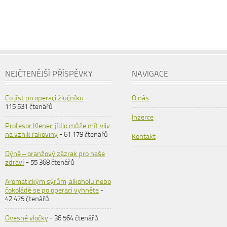
NEJČTENĚJŠÍ PŘÍSPĚVKY
NAVIGACE
Co jíst po operaci žlučníku
-
O nás
115 531 čtenářů
Inzerce
Profesor Klener: jídlo může mít vliv
na vznik rakoviny
- 61 179 čtenářů
Kontakt
Dýně – oranžový zázrak pro naše
zdraví
- 55 368 čtenářů
Aromatickým sýrům, alkoholu nebo
čokoládě se po operaci vyhněte
-
42 475 čtenářů
Ovesné vločky
- 36 564 čtenářů