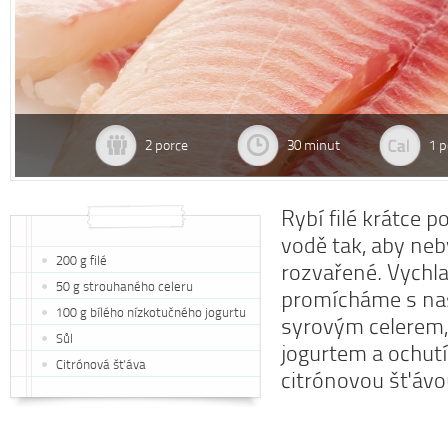
2 porce
30 minut
1 p
Rybí filé krátce 
vodě tak, aby neb
200 g filé
rozvařené. Vychla
50 g strouhaného celeru
promícháme s n
100 g bílého nízkotučného jogurtu
syrovým celerem
Sůl
jogurtem a ochutí
Citrónová šťáva
citrónovou šťávo