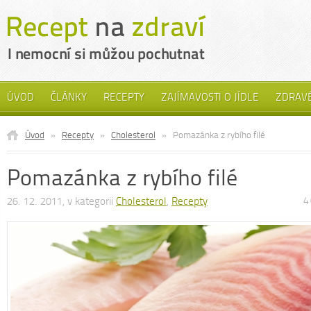
ÚVOD
ČLÁNKY
RECEPTY
ZAJÍMAVOSTI O JÍDLE
ZDRAVÉ
Úvod
»
Recepty
»
Cholesterol
»
Pomazánka z rybího filé
Pomazánka z rybího filé
26. 12. 2011, v kategorii
Cholesterol
,
Recepty
4