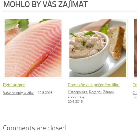
MOHLO BY VÁS ZAJÍMAT
Rybí burger
Pomazánka z pečeného lilku
Co
Osteoporóza
,
Recepty
,
Zdravý
Vaše recepty a triky
12.8.2016
Ch
životní styl
16
20.6.2016
Comments are closed