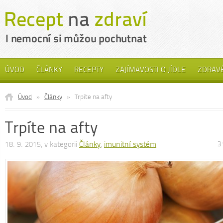
ÚVOD
ČLÁNKY
RECEPTY
ZAJÍMAVOSTI O JÍDLE
ZDRAVÉ
Úvod
»
Články
»
Trpíte na afty
Trpíte na afty
18. 9. 2015, v kategorii
Články
,
imunitní systém
3