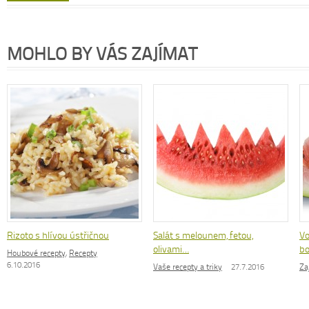
MOHLO BY VÁS ZAJÍMAT
Rizoto s hlívou ústřičnou
Salát s melounem, fetou,
Vo
olivami…
b
Houbové recepty
,
Recepty
6.10.2016
Vaše recepty a triky
27.7.2016
Za