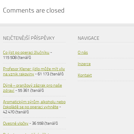
Comments are closed
NEJČTENĚJŠÍ PŘÍSPĚVKY
NAVIGACE
Co jíst po operaci žlučníku
-
O nás
115 508 čtenářů
Inzerce
Profesor Klener: jídlo může mít vliv
na vznik rakoviny
- 61 173 čtenářů
Kontakt
Dýně – oranžový zázrak pro naše
zdraví
- 55 361 čtenářů
Aromatickým sýrům, alkoholu nebo
čokoládě se po operaci vyhněte
-
42 470 čtenářů
Ovesné vločky
- 36 558 čtenářů