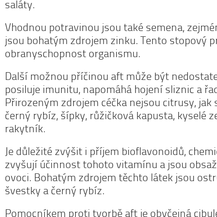
saláty.
Vhodnou potravinou jsou také semena, zejmén
jsou bohatým zdrojem zinku. Tento stopový prv
obranyschopnost organismu.
Další možnou příčinou aft může být nedostate
posiluje imunitu, napomáhá hojení sliznic a řa
Přirozeným zdrojem céčka nejsou citrusy, jak s
černý rybíz, šípky, růžičková kapusta, kyselé ze
rakytník.
Je důležité zvýšit i příjem bioflavonoidů, chemi
zvyšují účinnost tohoto vitamínu a jsou obsa
ovoci. Bohatým zdrojem těchto látek jsou ostr
švestky a černý rybíz.
Pomocníkem proti tvorbě aft je obyčejná cibul