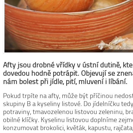
Afty jsou drobné vřídky v ústní dutině, kt
dovedou hodně potrápit. Objevují se znen
nám bolest při jídle, pití, mluvení i líbání.
Pokud trpíte na afty, může být příčinou nedos
skupiny B a kyseliny listové. Do jídelníčku te
potraviny, tmavozelenou listovou zeleninu, b
obilné klíčky. Kyselinu listovou doplníme zej
konzumovat brokolici, květák, kapustu, rajčata,