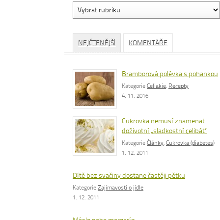
Vyhledávání
dle
rubrik
NEJČTENĚJŠÍ
KOMENTÁŘE
Bramborová polévka s pohankou
Kategorie
Celiakie
,
Recepty
4. 11. 2016
Cukrovka nemusí znamenat
doživotní „sladkostní celibát“
Kategorie
Články
,
Cukrovka (diabetes)
1. 12. 2011
Dítě bez svačiny dostane častěji pětku
Kategorie
Zajímavosti o jídle
1. 12. 2011