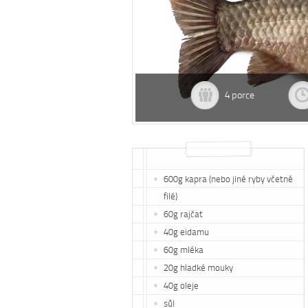
4 porce
600g kapra (nebo jiné ryby včetně
filé)
60g rajčat
40g eidamu
60g mléka
20g hladké mouky
40g oleje
sůl