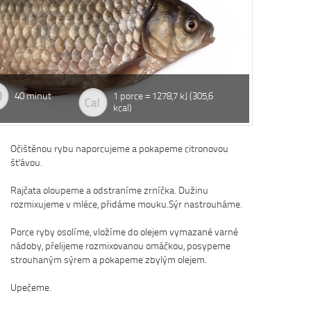
Dobrá rad
Nedaří se vám
zácpou a potře
40 minut
1 porce = 1278,7 kJ (305,6
Na tyto a mno
kcal)
osvědčená rada
Více se dočte
Očištěnou rybu naporcujeme a pokapeme citronovou
šťávou.
Rajčata oloupeme a odstraníme zrníčka. Dužinu
rozmixujeme v mléce, přidáme mouku.Sýr nastrouháme.
Porce ryby osolíme, vložíme do olejem vymazané varné
nádoby, přelijeme rozmixovanou omáčkou, posypeme
strouhaným sýrem a pokapeme zbylým olejem.
Upečeme.