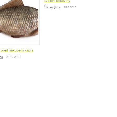
kvalitní bílkoviny
Články
,
Játra
19.8.2015
d před nákupem kapra
da
21.12.2015