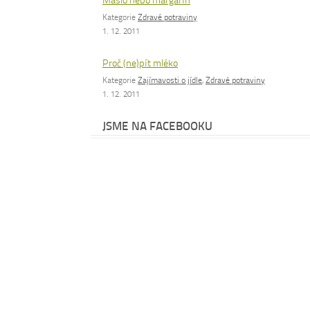
Máslo nebo margarín
Kategorie
Zdravé potraviny
1. 12. 2011
Proč (ne)pít mléko
Kategorie
Zajímavosti o jídle
,
Zdravé potraviny
1. 12. 2011
JSME NA FACEBOOKU