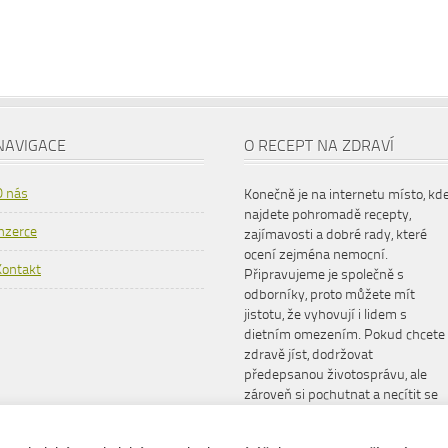
NAVIGACE
O RECEPT NA ZDRAVÍ
O nás
Konečně je na internetu místo, kd
najdete pohromadě recepty,
Inzerce
zajímavosti a dobré rady, které
ocení zejména nemocní.
Kontakt
Připravujeme je společně s
odborníky, proto můžete mít
jistotu, že vyhovují i lidem s
dietním omezením. Pokud chcete
zdravě jíst, dodržovat
předepsanou životosprávu, ale
zároveň si pochutnat a necítit se
šizeni, www.receptnazdravi.cz je
pro vás ideální společník.