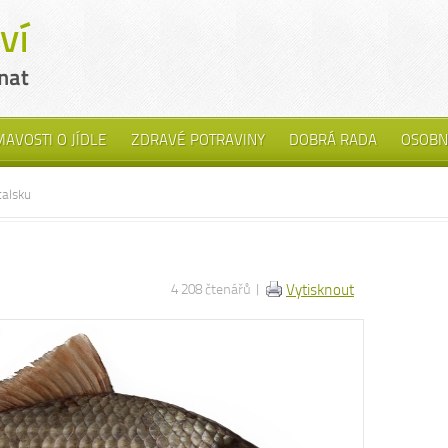
MAVOSTI O JÍDLE
ZDRAVÉ POTRAVINY
DOBRÁ RADA
OSOBN
talsku
4 208 čtenářů |
Vytisknout