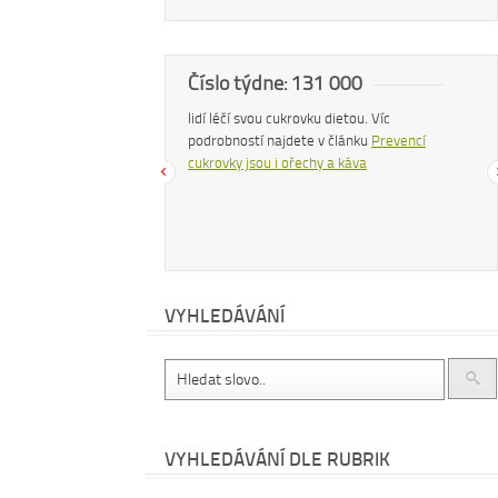
a
Číslo týdne: 131 000
Náš
 zhubnout? Trpíte často
lidí léčí svou cukrovku dietou. Víc
Konzu
bujete si upravit zažívání?
podrobností najdete v článku
Prevencí
uvolň
hé další problémy existuje
cukrovky jsou i ořechy a káva
čemu
 – zvyšte příjem vlákniny.
cítit
te v
tomto článku
.
dočt
příro
VYHLEDÁVÁNÍ
VYHLEDÁVÁNÍ DLE RUBRIK