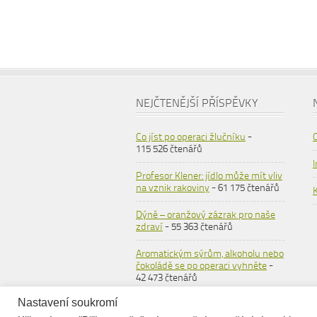
NEJČTENĚJŠÍ PŘÍSPĚVKY
Co jíst po operaci žlučníku
-
115 526 čtenářů
Profesor Klener: jídlo může mít vliv
na vznik rakoviny
- 61 175 čtenářů
Dýně – oranžový zázrak pro naše
zdraví
- 55 363 čtenářů
Aromatickým sýrům, alkoholu nebo
čokoládě se po operaci vyhněte
-
42 473 čtenářů
Nastavení soukromí
Ovesné vločky
- 36 558 čtenářů