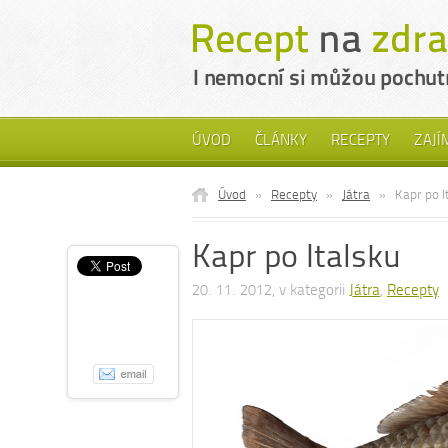
ÚVOD
ČLÁNKY
RECEPTY
ZAJÍ
Úvod
»
Recepty
»
Játra
»
Kapr po I
Kapr po Italsku
20. 11. 2012, v kategorii
Játra
,
Recepty