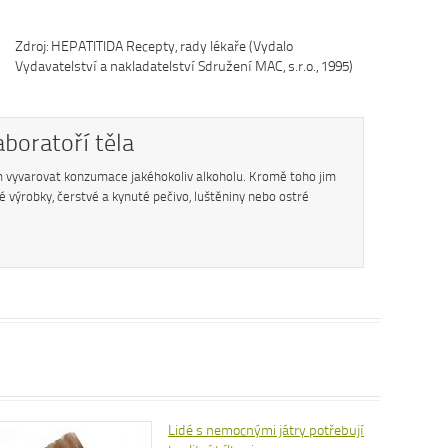
Zdroj: HEPATITIDA Recepty, rady lékaře (Vydalo
Vydavatelství a nakladatelství Sdružení MAC, s.r.o., 1995)
aboratoří těla
m vyvarovat konzumace jakéhokoliv alkoholu. Kromě toho jim
é výrobky, čerstvé a kynuté pečivo, luštěniny nebo ostré
Lidé s nemocnými játry potřebují