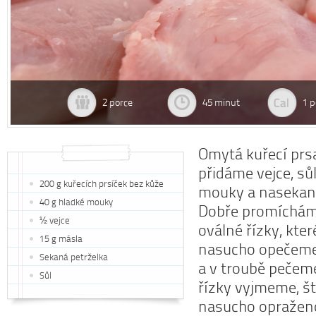
2 porce
45 minut
1 p
Omytá kuřecí prs
přidáme vejce, sů
200 g kuřecích prsíček bez kůže
mouky a nasekano
40 g hladké mouky
Dobře promíchám
½ vejce
oválné řízky, kte
15 g másla
nasucho opečeme
Sekaná petrželka
a v troubě peče
Sůl
řízky vyjmeme, š
nasucho opraže