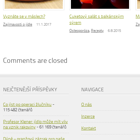
Vyznáte se v máslech?
Cuketový salát s balkánským
Má
sýrem
Zajímavosti o jídle
11.1.2017
Za
Osteoporóza
,
Recepty
6.8.2015
Comments are closed
NEJČTENĚJŠÍ PŘÍSPĚVKY
NAVIGACE
Co jíst po operaci žlučníku
-
O nás
115 482 čtenářů
Inzerce
Profesor Klener: jídlo může mít vliv
na vznik rakoviny
- 61 169 čtenářů
Kontakt
Dýně – oranžový zázrak pro naše