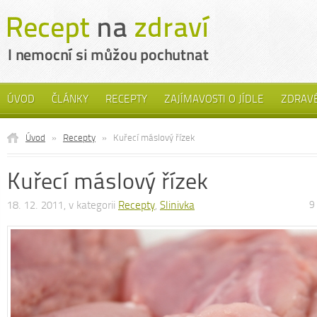
ÚVOD
ČLÁNKY
RECEPTY
ZAJÍMAVOSTI O JÍDLE
ZDRAVÉ
Úvod
»
Recepty
»
Kuřecí máslový řízek
Kuřecí máslový řízek
18. 12. 2011, v kategorii
Recepty
,
Slinivka
9