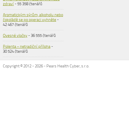
zdraví
- 55 358 čtenářů
Aromatickým sýrům, alkoholu nebo
čokoládě se po operaci vyhněte
-
42 467 čtenářů
Ovesné vločky
- 36 555 čtenářů
Polenta – netradiční příloha
-
30 524 čtenářů
Copyright © 2012 -
2026
- Pears Health Cyber, s.r.o.