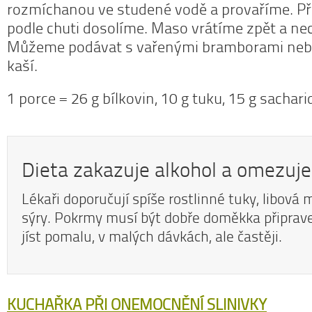
rozmíchanou ve studené vodě a provaříme. P
podle chuti dosolíme. Maso vrátíme zpět a ne
Můžeme podávat s vařenými bramborami ne
kaší.
1 porce = 26 g bílkovin, 10 g tuku, 15 g sachari
Dieta zakazuje alkohol a omezuje
Lékaři doporučují spíše rostlinné tuky, libová
sýry. Pokrmy musí být dobře doměkka připrave
jíst pomalu, v malých dávkách, ale častěji.
KUCHAŘKA PŘI ONEMOCNĚNÍ SLINIVKY