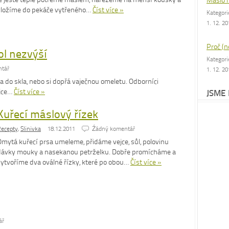
Máslo 
vložíme do pekáče vytřeného…
Číst více »
Kategor
1. 12. 2
Proč (n
ol nezvýší
Kategor
tář
1. 12. 2
ka do skla, nebo si dopřá vaječnou omeletu. Odborníci
ejce…
Číst více »
JSME
Kuřecí máslový řízek
ecepty
,
Slinivka
18.12.2011
Źádný komentář
Omytá kuřecí prsa umeleme, přidáme vejce, sůl, polovinu
dávky mouky a nasekanou petrželku. Dobře promícháme a
vytvoříme dva oválné řízky, které po obou…
Číst více »
ář