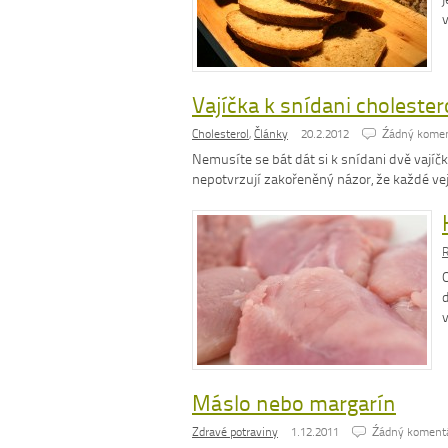
Vajíčka k snídani cholester
Cholesterol
,
Články
20.2.2012
Źádný komen
Nemusíte se bát dát si k snídani dvě vajíč
nepotvrzují zakořeněný názor, že každé v
R
Máslo nebo margarín
Zdravé potraviny
1.12.2011
Źádný koment