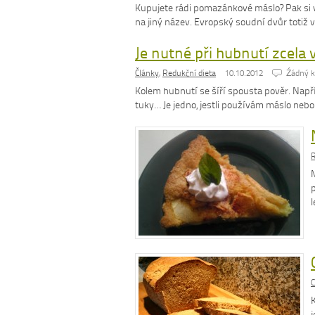
Kupujete rádi pomazánkové máslo? Pak si 
na jiný název. Evropský soudní dvůr toti
Je nutné při hubnutí zcela
Články
,
Redukční dieta
10.10.2012
Źádný 
Kolem hubnutí se šíří spousta pověr. Napří
tuky… Je jedno, jestli používám máslo neb
R
C
K