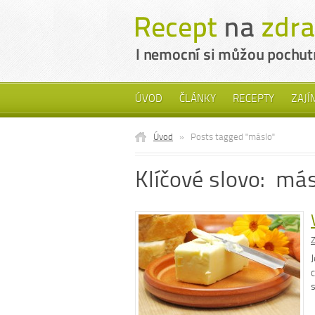
ÚVOD
ČLÁNKY
RECEPTY
ZAJÍ
Úvod
»
Posts tagged "máslo"
Klíčové slovo: má
Z
J
c
s