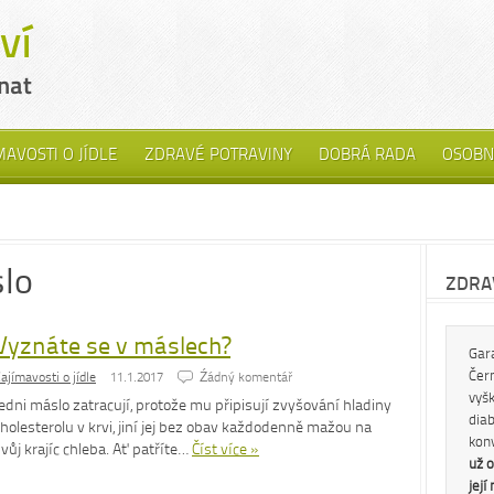
MAVOSTI O JÍDLE
ZDRAVÉ POTRAVINY
DOBRÁ RADA
OSOBN
slo
ZDRAV
Vyznáte se v máslech?
Gar
Čern
ajímavosti o jídle
11.1.2017
Źádný komentář
vyš
edni máslo zatracují, protože mu připisují zvyšování hladiny
diab
holesterolu v krvi, jiní jej bez obav každodenně mažou na
kon
vůj krajíc chleba. Ať patříte…
Číst více »
už o
její