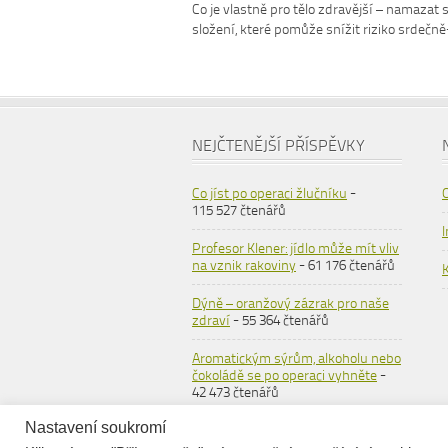
Co je vlastně pro tělo zdravější – namaza
složení, které pomůže snížit riziko srdeč
NEJČTENĚJŠÍ PŘÍSPĚVKY
Co jíst po operaci žlučníku
-
115 527 čtenářů
Profesor Klener: jídlo může mít vliv
na vznik rakoviny
- 61 176 čtenářů
Dýně – oranžový zázrak pro naše
zdraví
- 55 364 čtenářů
Aromatickým sýrům, alkoholu nebo
čokoládě se po operaci vyhněte
-
42 473 čtenářů
Nastavení soukromí
Ovesné vločky
- 36 558 čtenářů