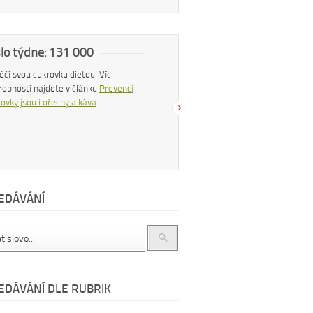
slo týdne: 131 000
Náš tip
 léčí svou cukrovku dietou. Víc
Konzumací štiplavého jídla se z těla
robností najdete v článku
Prevencí
uvolňují endorfiny, hormony štěstí, díky
ovky jsou i ořechy a káva
čemuž se po pikantním jídle můžeme
cítit šťastnější a spokojenější. Více se
dočtete v článku
Chilli papričky jako
přírodní lék
EDÁVÁNÍ
EDÁVÁNÍ DLE RUBRIK