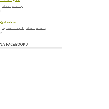
nebo margarín
ie
Zdravé potraviny
011
e)pít mléko
ie
Zajímavosti o jídle
,
Zdravé potraviny
011
 NA FACEBOOKU