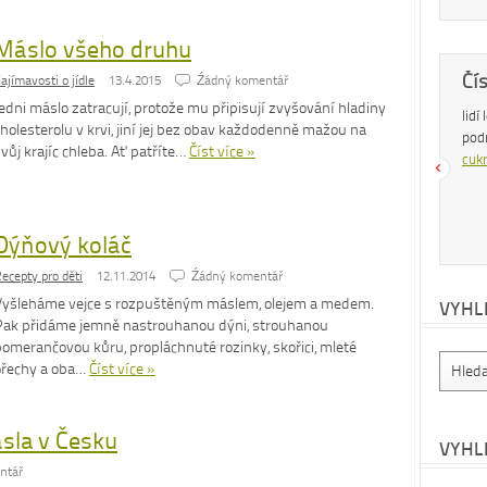
Máslo všeho druhu
Dobrá rada
Čí
ajímavosti o jídle
13.4.2015
Źádný komentář
edni máslo zatracují, protože mu připisují zvyšování hladiny
Nedaří se vám zhubnout? Trpíte často
lidí
holesterolu v krvi, jiní jej bez obav každodenně mažou na
zácpou a potřebujete si upravit zažívání?
pod
vůj krajíc chleba. Ať patříte…
Číst více »
Na tyto a mnohé další problémy existuje
cukr
osvědčená rada – zvyšte příjem vlákniny.
Více se dočtete v
tomto článku
.
Dýňový koláč
ecepty pro děti
12.11.2014
Źádný komentář
Vyšleháme vejce s rozpuštěným máslem, olejem a medem.
VYHL
Pak přidáme jemně nastrouhanou dýni, strouhanou
pomerančovou kůru, propláchnuté rozinky, skořici, mleté
ořechy a oba…
Číst více »
la v Česku
VYHL
ntář