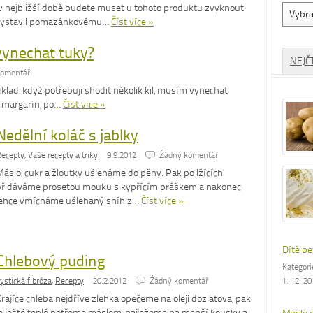
Vyhled
v nejbližší době budete muset u tohoto produktu zvyknout
dle
ž vystavil pomazánkovému…
Číst více »
rubrik
 vynechat tuky?
NEJČ
komentář
klad: když potřebuji shodit několik kil, musím vynechat
o margarín, po…
Číst více »
Nedělní koláč s jablky
ecepty
,
Vaše recepty a triky
9.9.2012
Źádný komentář
Máslo, cukr a žloutky ušleháme do pěny. Pak po lžících
přidáváme prosetou mouku s kypřícím práškem a nakonec
lehce vmícháme ušlehaný sníh z…
Číst více »
Dítě be
Chlebový puding
Kategor
ystická fibróza
,
Recepty
20.2.2012
Źádný komentář
1. 12. 2
rajíce chleba nejdříve zlehka opečeme na oleji dozlatova, pak
je ještě teplé potřeme máslem, nařežeme na menší kousky a