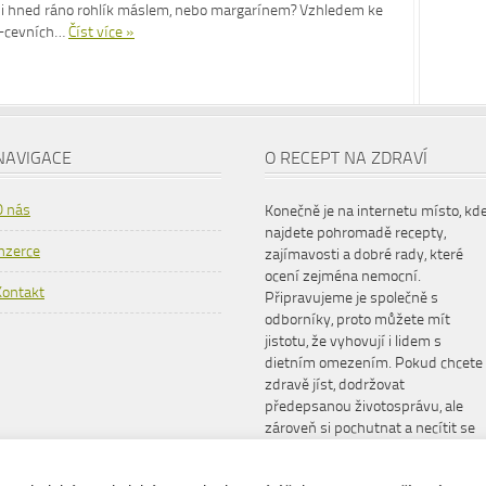
t si hned ráno rohlík máslem, nebo margarínem? Vzhledem ke
ně-cevních…
Číst více »
NAVIGACE
O RECEPT NA ZDRAVÍ
O nás
Konečně je na internetu místo, kd
najdete pohromadě recepty,
Inzerce
zajímavosti a dobré rady, které
ocení zejména nemocní.
Kontakt
Připravujeme je společně s
odborníky, proto můžete mít
jistotu, že vyhovují i lidem s
dietním omezením. Pokud chcete
zdravě jíst, dodržovat
předepsanou životosprávu, ale
zároveň si pochutnat a necítit se
šizeni, www.receptnazdravi.cz je
pro vás ideální společník.