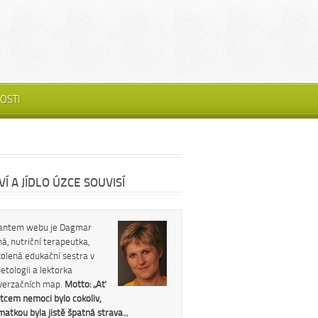
OSTI
Í A JÍDLO ÚZCE SOUVISÍ
antem webu je Dagmar
á, nutriční terapeutka,
kolená edukační sestra v
etologii a lektorka
verzačních map.
Motto: „Ať
tcem nemoci bylo cokoliv,
 matkou byla jistě špatná strava.
„