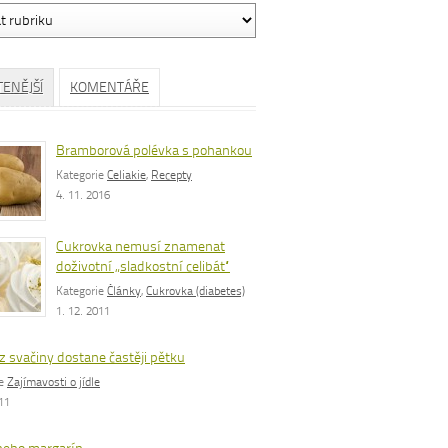
ávání
TENĚJŠÍ
KOMENTÁŘE
Bramborová polévka s pohankou
Kategorie
Celiakie
,
Recepty
4. 11. 2016
Cukrovka nemusí znamenat
doživotní „sladkostní celibát“
Kategorie
Články
,
Cukrovka (diabetes)
1. 12. 2011
z svačiny dostane častěji pětku
ie
Zajímavosti o jídle
011