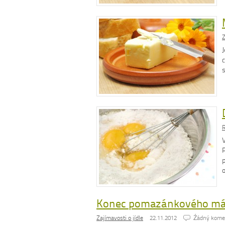
Z
J
c
s
R
Konec pomazánkového más
Zajímavosti o jídle
22.11.2012
Źádný kome