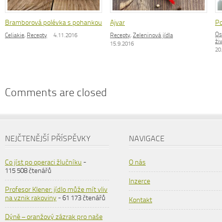
Bramborová polévka s pohankou
Ajvar
Po
Os
Celiakie
,
Recepty
4.11.2016
Recepty
,
Zeleninová jídla
ži
15.9.2016
20
Comments are closed
NEJČTENĚJŠÍ PŘÍSPĚVKY
NAVIGACE
Co jíst po operaci žlučníku
-
O nás
115 508 čtenářů
Inzerce
Profesor Klener: jídlo může mít vliv
na vznik rakoviny
- 61 173 čtenářů
Kontakt
Dýně – oranžový zázrak pro naše