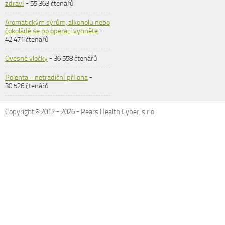
zdraví
- 55 363 čtenářů
Aromatickým sýrům, alkoholu nebo
čokoládě se po operaci vyhněte
-
42 471 čtenářů
Ovesné vločky
- 36 558 čtenářů
Polenta – netradiční příloha
-
30 526 čtenářů
Copyright © 2012 -
2026
- Pears Health Cyber, s.r.o.