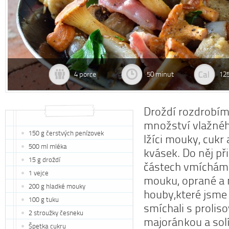
4 porce
50 minut
125
Droždí rozdrobí
množství vlažnéh
150 g čerstvých penízovek
lžíci mouky, cukr
500 ml mléka
kvásek. Do něj při
15 g droždí
částech vmícháme
1 vejce
mouku, oprané a
200 g hladké mouky
houby,které jsme 
100 g tuku
smíchali s proli
2 stroužky česneku
majoránkou a solí
Špetka cukru