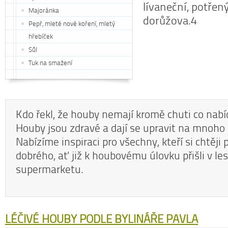
lívaneční, potře
Majoránka
dorůžova.4
Pepř, mleté nové koření, mletý
hřebíček
Sůl
Tuk na smažení
Kdo řekl, že houby nemají kromě chuti co nabíd
Houby jsou zdravé a dají se upravit na mnoho
Nabízíme inspiraci pro všechny, kteří si chtěji 
dobrého, ať již k houbovému úlovku přišli v le
supermarketu.
LÉČIVÉ HOUBY PODLE BYLINÁŘE PAVLA