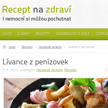
ÚVOD
ČLÁNKY
RECEPTY
ZAJÍMAVOSTI O JÍDLE
ZDRAVÉ
Úvod
»
Recepty
»
Houbové recepty
»
Lívance z penízovek
Lívance z penízovek
3. 6. 2012, v kategorii
Houbové recepty
,
Recepty
3