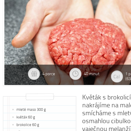
4 porce
40 minut
1 p
(63
Květák s brokolic
nakrájíme na mal
mleté maso 300 g
smícháme s mle
květák 60 g
osmahlou cibulko
brokolice 60 g
vaječnou melanží