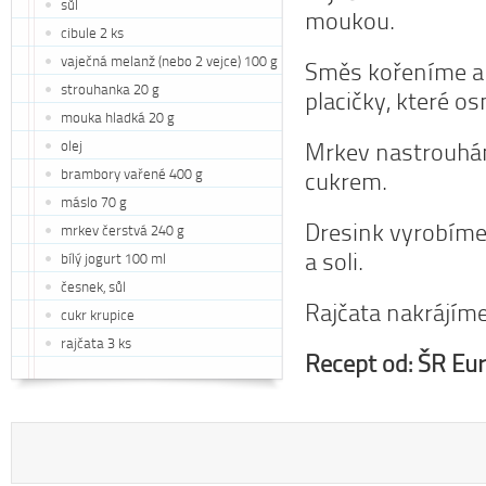
sůl
moukou.
cibule 2 ks
vaječná melanž (nebo 2 vejce) 100 g
Směs kořeníme a 
strouhanka 20 g
placičky, které os
mouka hladká 20 g
olej
Mrkev nastrouhá
brambory vařené 400 g
cukrem.
máslo 70 g
Dresink vyrobíme
mrkev čerstvá 240 g
a soli.
bílý jogurt 100 ml
česnek, sůl
Rajčata nakrájím
cukr krupice
rajčata 3 ks
Recept od:
ŠR Eur