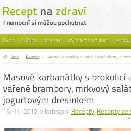
ÚVOD
ČLÁNKY
RECEPTY
ZAJÍMAVOSTI O JÍDLE
ZDRAVÉ
Úvod
»
Recepty
»
Masové karbanátky s brokolicí a květákem, vařené
Masové karbanátky s brokolicí 
vařené brambory, mrkvový salát
jogurtovým dresinkem
15. 11. 2012, v kategorii
Recepty
,
Recepty ze 
4