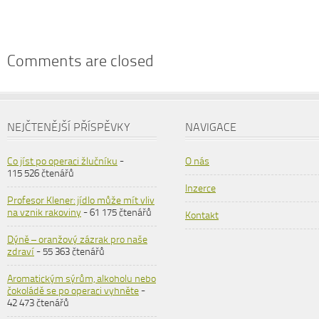
Comments are closed
NEJČTENĚJŠÍ PŘÍSPĚVKY
NAVIGACE
Co jíst po operaci žlučníku
-
O nás
115 526 čtenářů
Inzerce
Profesor Klener: jídlo může mít vliv
na vznik rakoviny
- 61 175 čtenářů
Kontakt
Dýně – oranžový zázrak pro naše
zdraví
- 55 363 čtenářů
Aromatickým sýrům, alkoholu nebo
čokoládě se po operaci vyhněte
-
42 473 čtenářů