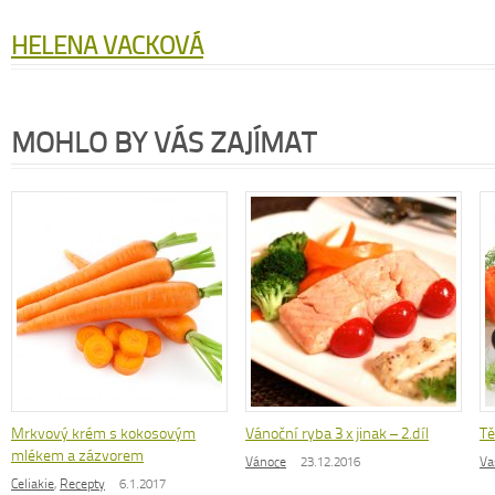
HELENA VACKOVÁ
MOHLO BY VÁS ZAJÍMAT
Mrkvový krém s kokosovým
Vánoční ryba 3 x jinak – 2.díl
Tě
mlékem a zázvorem
Vánoce
23.12.2016
Va
Celiakie
,
Recepty
6.1.2017