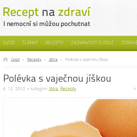
ÚVOD
ČLÁNKY
RECEPTY
ZAJÍMAVOSTI O JÍDLE
ZDRAVÉ
Úvod
»
Recepty
»
Játra
»
Polévka s vaječnou jíškou
Polévka s vaječnou jíškou
6. 12. 2012, v kategorii
Játra
,
Recepty
4