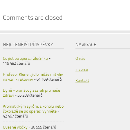
Comments are closed
NEJČTENĚJŠÍ PŘÍSPĚVKY
NAVIGACE
Co jíst po operaci žlučníku
-
O nás
115 482 čtenářů
Inzerce
Profesor Klener: jídlo může mít vliv
na vznik rakoviny
- 61 169 čtenářů
Kontakt
Dýně – oranžový zázrak pro naše
zdraví
- 55 358 čtenářů
Aromatickým sýrům, alkoholu nebo
čokoládě se po operaci vyhněte
-
42 467 čtenářů
Ovesné vločky
- 36 555 čtenářů