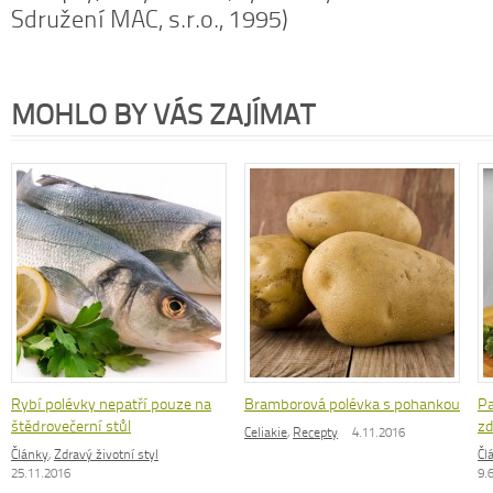
Sdružení MAC, s.r.o., 1995)
MOHLO BY VÁS ZAJÍMAT
Rybí polévky nepatří pouze na
Bramborová polévka s pohankou
Pa
štědrovečerní stůl
zd
Celiakie
,
Recepty
4.11.2016
Články
,
Zdravý životní styl
Čl
25.11.2016
9.