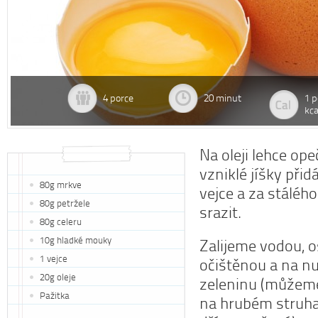
4 porce
20 minut
1 p
kca
Na oleji lehce o
vzniklé jíšky při
80g mrkve
vejce a za stálé
80g petržele
srazit.
80g celeru
10g hladké mouky
Zalijeme vodou, 
1 vejce
očištěnou a na n
20g oleje
zeleninu (můžeme
Pažitka
na hrubém struha