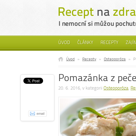
ÚVOD
ČLÁNKY
RECEPTY
ZAJÍ
Úvod
»
Recepty
»
Osteoporóza
»
P
Pomazánka z peče
20. 6. 2016, v kategorii
Osteoporóza
,
Re