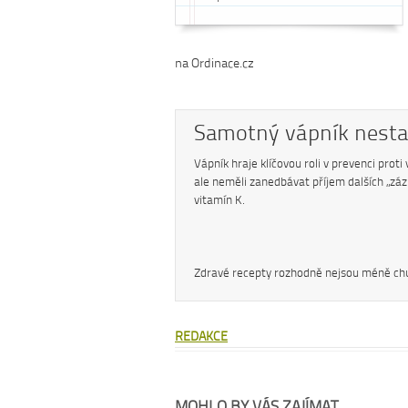
na Ordinace.cz
Samotný vápník nesta
Vápník hraje klíčovou roli v prevenci prot
ale neměli zanedbávat příjem dalších „zázr
vitamín K.
Zdravé recepty rozhodně nejsou méně chut
REDAKCE
MOHLO BY VÁS ZAJÍMAT