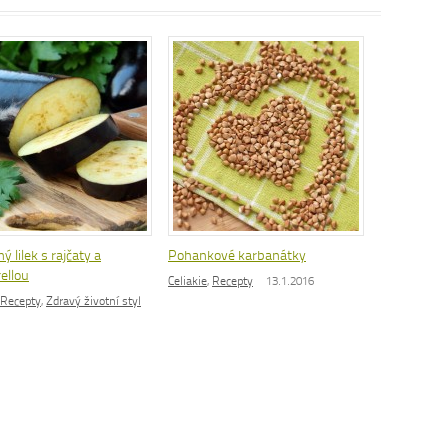
ý lilek s rajčaty a
Pohankové karbanátky
ellou
Celiakie
,
Recepty
13.1.2016
Recepty
,
Zdravý životní styl