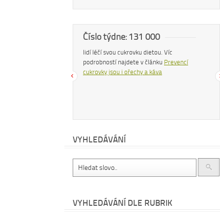
a
Číslo týdne: 131 000
Náš
 zhubnout? Trpíte často
lidí léčí svou cukrovku dietou. Víc
Konzu
bujete si upravit zažívání?
podrobností najdete v článku
Prevencí
uvolň
hé další problémy existuje
cukrovky jsou i ořechy a káva
čemu
 – zvyšte příjem vlákniny.
cítit
te v
tomto článku
.
dočt
příro
VYHLEDÁVÁNÍ
VYHLEDÁVÁNÍ DLE RUBRIK