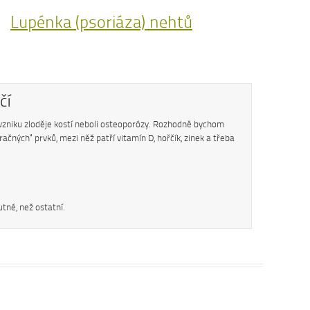
Lupénka (psoriáza) nehtů
čí
i vzniku zloděje kostí neboli osteoporózy. Rozhodně bychom
ačných“ prvků, mezi něž patří vitamín D, hořčík, zinek a třeba
né, než ostatní.