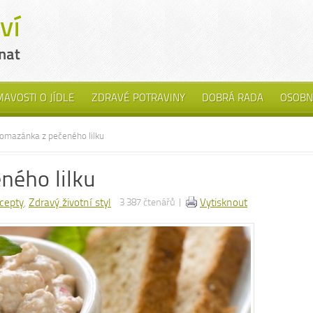
MAVOSTI O JÍDLE
ZDRAVÉ POTRAVINY
DOBRÁ RADA
OSOBN
omazánka z pečeného lilku
ného lilku
cepty
,
Zdravý životní styl
3 387 čtenářů |
Vytisknout