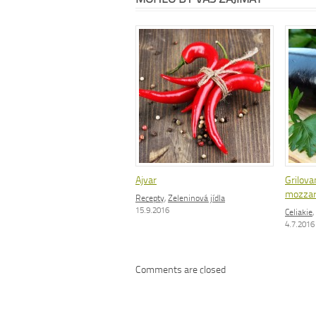
Ajvar
Grilovan
mozzar
Recepty
,
Zeleninová jídla
15.9.2016
Celiakie
,
4.7.2016
Comments are closed