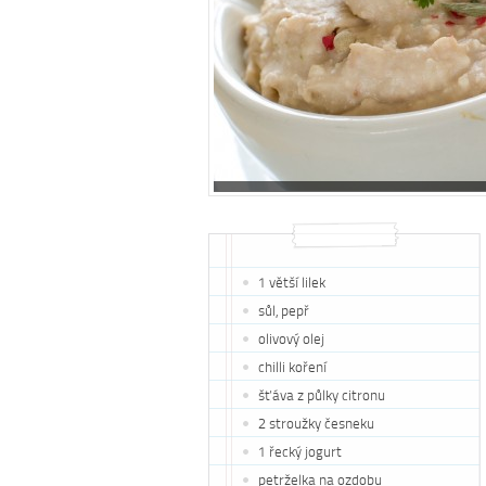
1 větší lilek
sůl, pepř
olivový olej
chilli koření
šťáva z půlky citronu
2 stroužky česneku
1 řecký jogurt
petrželka na ozdobu