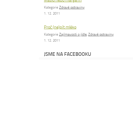
Máslo nebo margarín
Kategorie
Zdravé potraviny
1. 12. 2011
Proč (ne)pít mléko
Kategorie
Zajímavosti o jídle
,
Zdravé potraviny
1. 12. 2011
JSME NA FACEBOOKU