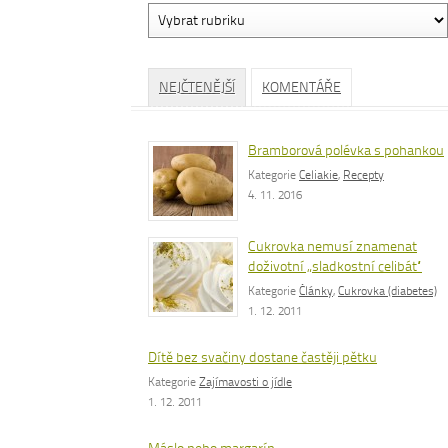
Vyhledávání
dle
rubrik
NEJČTENĚJŠÍ
KOMENTÁŘE
Bramborová polévka s pohankou
Kategorie
Celiakie
,
Recepty
4. 11. 2016
Cukrovka nemusí znamenat
doživotní „sladkostní celibát“
Kategorie
Články
,
Cukrovka (diabetes)
1. 12. 2011
Dítě bez svačiny dostane častěji pětku
Kategorie
Zajímavosti o jídle
1. 12. 2011