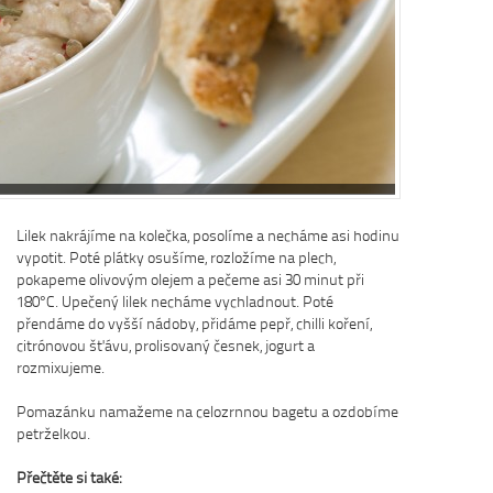
Dobrá rad
Nedaří se vám
zácpou a potře
Na tyto a mno
osvědčená rada
Více se dočte
Lilek nakrájíme na kolečka, posolíme a necháme asi hodinu
vypotit. Poté plátky osušíme, rozložíme na plech,
pokapeme olivovým olejem a pečeme asi 30 minut při
180°C. Upečený lilek necháme vychladnout. Poté
přendáme do vyšší nádoby, přidáme pepř, chilli koření,
citrónovou šťávu, prolisovaný česnek, jogurt a
rozmixujeme.
Pomazánku namažeme na celozrnnou bagetu a ozdobíme
petrželkou.
Přečtěte si také: