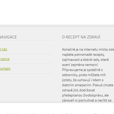
NAVIGACE
O RECEPT NA ZDRAVÍ
O nás
Konečně je na internetu místo, kd
najdete pohromadě recepty,
Inzerce
zajímavosti a dobré rady, které
ocení zejména nemocní.
Kontakt
Připravujeme je společně s
odborníky, proto můžete mít
jistotu, že vyhovují i lidem s
dietním omezením. Pokud chcete
zdravě jíst, dodržovat
předepsanou životosprávu, ale
zároveň si pochutnat a necítit se
šizeni, www.receptnazdravi.cz je
pro vás ideální společník.