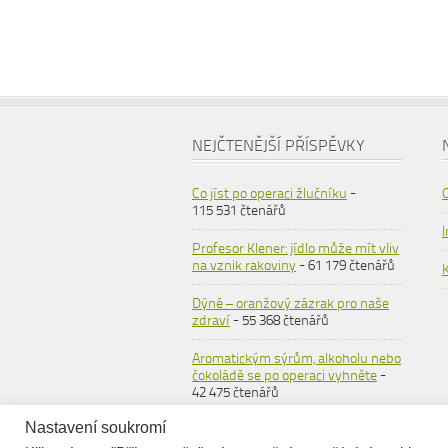
NEJČTENĚJŠÍ PŘÍSPĚVKY
Co jíst po operaci žlučníku
-
115 531 čtenářů
Profesor Klener: jídlo může mít vliv
na vznik rakoviny
- 61 179 čtenářů
Dýně – oranžový zázrak pro naše
zdraví
- 55 368 čtenářů
Aromatickým sýrům, alkoholu nebo
čokoládě se po operaci vyhněte
-
42 475 čtenářů
Nastavení soukromí
Ovesné vločky
- 36 564 čtenářů