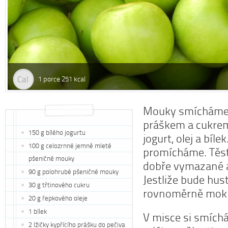
1 porce 251 kcal
Mouky smícháme 
práškem a cukrem
150 g bílého jogurtu
jogurt, olej a bíle
100 g celozrnné jemně mleté
promícháme. Těst
pšeničné mouky
dobře vymazané 
90 g polohrubé pšeničné mouky
Jestliže bude hust
30 g třtinového cukru
rovnoměrně mokr
20 g řepkového oleje
1 bílek
V misce si smích
2 lžičky kypřícího prášku do pečiva