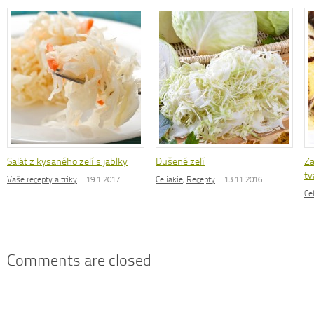
Salát z kysaného zelí s jablky
Dušené zelí
Za
t
Vaše recepty a triky
19.1.2017
Celiakie
,
Recepty
13.11.2016
Ce
Comments are closed