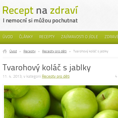
ÚVOD
ČLÁNKY
RECEPTY
ZAJÍMAVOSTI O JÍDLE
ZDRAVÉ
Úvod
»
Recepty
»
Recepty pro děti
»
Tvarohový koláč s jablky
Tvarohový koláč s jablky
11. 4. 2013, v kategorii
Recepty pro děti
4