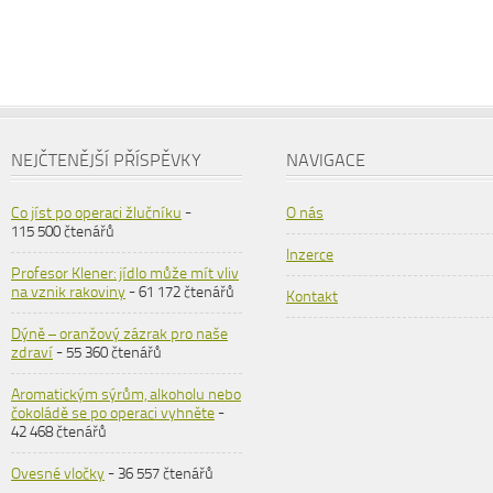
NEJČTENĚJŠÍ PŘÍSPĚVKY
NAVIGACE
Co jíst po operaci žlučníku
-
O nás
115 500 čtenářů
Inzerce
Profesor Klener: jídlo může mít vliv
na vznik rakoviny
- 61 172 čtenářů
Kontakt
Dýně – oranžový zázrak pro naše
zdraví
- 55 360 čtenářů
Aromatickým sýrům, alkoholu nebo
čokoládě se po operaci vyhněte
-
42 468 čtenářů
Ovesné vločky
- 36 557 čtenářů