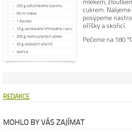
mlékem, žloutke
250 g odtučněného tvarohu
cukrem. Nalijeme 
50 ml mléka
posypeme nastro
1 žloutek
oříšky a skořicí.
10 g vanilkového třtinového cukru
200 g nastrouhaných jablek
Pečeme na 180 °C
20 g vlašských ořechů
skořice
REDAKCE
MOHLO BY VÁS ZAJÍMAT