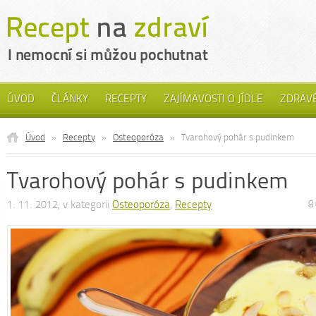
ÚVOD
ČLÁNKY
RECEPTY
ZAJÍMAVOSTI O JÍDLE
ZDRAVÉ
Úvod
»
Recepty
»
Osteoporóza
»
Tvarohový pohár s pudinkem
Tvarohový pohár s pudinkem
1. 11. 2012, v kategorii
Osteoporóza
,
Recepty
8