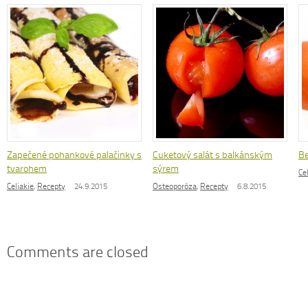
Zapečené pohankové palačinky s
Cuketový salát s balkánským
Be
tvarohem
sýrem
Ce
Celiakie
,
Recepty
24.9.2015
Osteoporóza
,
Recepty
6.8.2015
Comments are closed