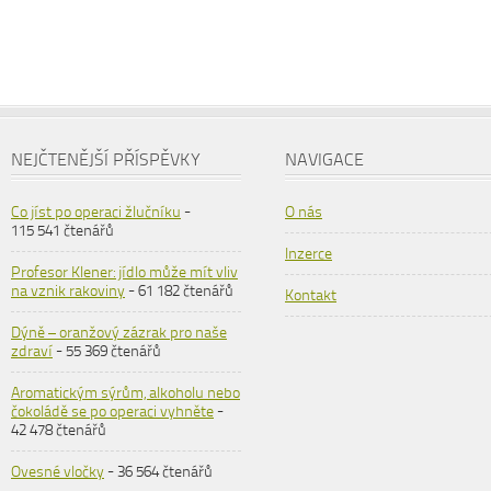
NEJČTENĚJŠÍ PŘÍSPĚVKY
NAVIGACE
Co jíst po operaci žlučníku
-
O nás
115 541 čtenářů
Inzerce
Profesor Klener: jídlo může mít vliv
na vznik rakoviny
- 61 182 čtenářů
Kontakt
Dýně – oranžový zázrak pro naše
zdraví
- 55 369 čtenářů
Aromatickým sýrům, alkoholu nebo
čokoládě se po operaci vyhněte
-
42 478 čtenářů
Ovesné vločky
- 36 564 čtenářů