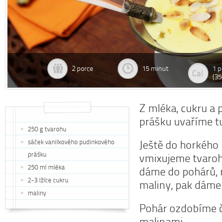
2 porce
15 minut
1 p
(35
Z mléka, cukru a
prášku uvaříme t
250 g tvarohu
sáček vanilkového pudinkového
Ještě do horkého
prášku
vmixujeme tvaroh
250 ml mléka
dáme do pohárů, 
2-3 lžíce cukru
maliny, pak dáme 
maliny
Pohár ozdobíme 
malinami.