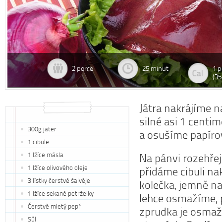
2 porce
25 minut
1 p
(35
Játra nakrájíme n
silné asi 1 centi
300g jater
a osušíme papíro
1 cibule
1 lžíce másla
Na pánvi rozehřej
1 lžíce olivového oleje
přidáme cibuli n
3 lístky čerstvé šalvěje
kolečka, jemně na
1 lžíce sekané petrželky
lehce osmažíme, 
Čerstvě mletý pepř
zprudka je osma
Sůl