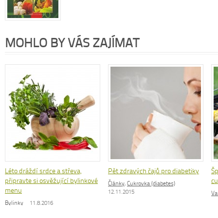
MOHLO BY VÁS ZAJÍMAT
Léto dráždí srdce a střeva,
Pět zdravých čajů pro diabetiky
Šp
připravte si osvěžující bylinkové
cu
Články
,
Cukrovka (diabetes)
menu
12.11.2015
Va
Bylinky
11.8.2016