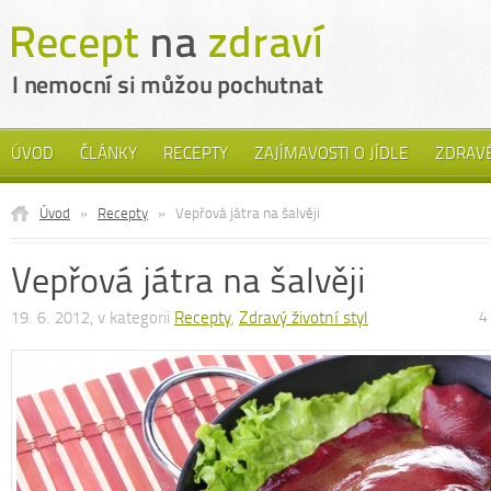
ÚVOD
ČLÁNKY
RECEPTY
ZAJÍMAVOSTI O JÍDLE
ZDRAVÉ
Úvod
»
Recepty
»
Vepřová játra na šalvěji
Vepřová játra na šalvěji
19. 6. 2012, v kategorii
Recepty
,
Zdravý životní styl
4