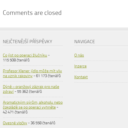
Comments are closed
NEJČTENĚJŠÍ PŘÍSPĚVKY
NAVIGACE
Co jíst po operaci žlučníku
-
O nás
115 508 čtenářů
Inzerce
Profesor Klener: jídlo může mít vliv
na vznik rakoviny
- 61 173 čtenářů
Kontakt
Dýně – oranžový zázrak pro naše
zdraví
- 55 362 čtenářů
Aromatickým sýrům, alkoholu nebo
čokoládě se po operaci vyhněte
-
42 471 čtenářů
Ovesné vločky
- 36 558 čtenářů