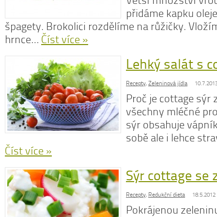
Větší množství vrou
přidáme kapku oleje
špagety. Brokolici rozdělíme na růžičky. Vloží
hrnce…
Číst více »
Lehký salát s 
Recepty
,
Zeleninová jídla
10.7.201
Proč je cottage sýr 
všechny mléčné pro
sýr obsahuje vápní
sobě ale i lehce str
Číst více »
Sýr cottage se 
Recepty
,
Redukční dieta
18.5.2012
Pokrájenou zeleni