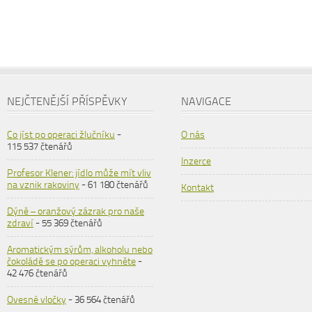
NEJČTENĚJŠÍ PŘÍSPĚVKY
NAVIGACE
Co jíst po operaci žlučníku
-
O nás
115 537 čtenářů
Inzerce
Profesor Klener: jídlo může mít vliv
na vznik rakoviny
- 61 180 čtenářů
Kontakt
Dýně – oranžový zázrak pro naše
zdraví
- 55 369 čtenářů
Aromatickým sýrům, alkoholu nebo
čokoládě se po operaci vyhněte
-
42 476 čtenářů
Ovesné vločky
- 36 564 čtenářů