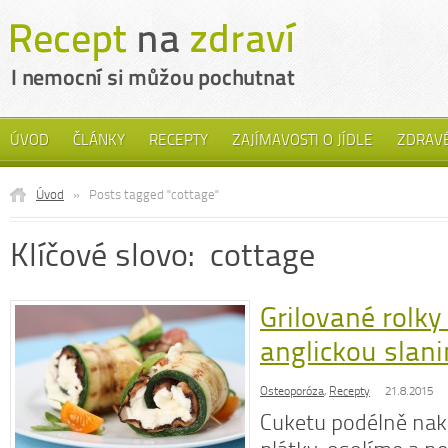
ÚVOD
ČLÁNKY
RECEPTY
ZAJÍMAVOSTI O JÍDLE
ZDRAVÉ
Úvod
»
Posts tagged "cottage"
Klíčové slovo: cottage
Grilované rolky
anglickou slan
Osteoporóza
,
Recepty
21.8.2015
Cuketu podélně nak