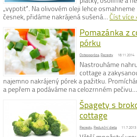
plátky, osolíme a n
„vypotit“. Na olivovém oleji lehce osmahnem
česnek, přidáme nakrájená sušená…
Číst více 
Pomazánka z co
N
z
pórku
N
o
Osteoporóza
,
Recepty
18.11.2014
V
Nastrouháme nahru
cottage a zakysano
najemno nakrájený pórek a pažitku. Promíchá
a pepřem a podáváme na celozrnném pečivu…
Špagety s broko
cottage
Recepty
,
Redukční dieta
11.7.2013