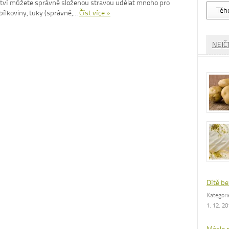
tví můžete správně složenou stravou udělat mnoho pro
Vyhled
bílkoviny, tuky (správné,…
Číst více »
dle
rubrik
NEJČ
Dítě be
Kategor
1. 12. 2