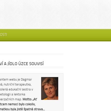
OSTI
Í A JÍDLO ÚZCE SOUVISÍ
antem webu je Dagmar
á, nutriční terapeutka,
kolená edukační sestra v
etologii a lektorka
verzačních map.
Motto: „Ať
tcem nemoci bylo cokoliv,
 matkou byla jistě špatná strava.
„