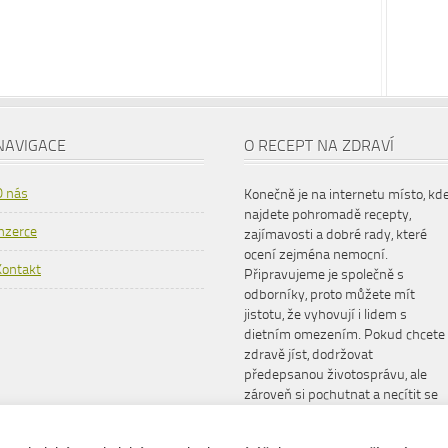
NAVIGACE
O RECEPT NA ZDRAVÍ
O nás
Konečně je na internetu místo, kd
najdete pohromadě recepty,
Inzerce
zajímavosti a dobré rady, které
ocení zejména nemocní.
Kontakt
Připravujeme je společně s
odborníky, proto můžete mít
jistotu, že vyhovují i lidem s
dietním omezením. Pokud chcete
zdravě jíst, dodržovat
předepsanou životosprávu, ale
zároveň si pochutnat a necítit se
šizeni, www.receptnazdravi.cz je
pro vás ideální společník.