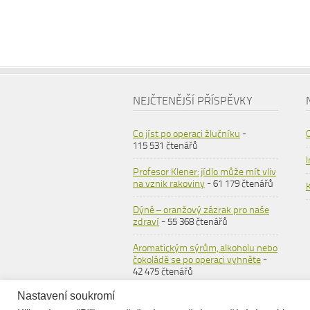
NEJČTENĚJŠÍ PŘÍSPĚVKY
Co jíst po operaci žlučníku
-
115 531 čtenářů
Profesor Klener: jídlo může mít vliv
na vznik rakoviny
- 61 179 čtenářů
Dýně – oranžový zázrak pro naše
zdraví
- 55 368 čtenářů
Aromatickým sýrům, alkoholu nebo
čokoládě se po operaci vyhněte
-
42 475 čtenářů
Nastavení soukromí
Ovesné vločky
- 36 564 čtenářů