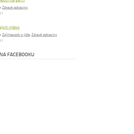
nebo margarín
ie
Zdravé potraviny
011
e)pít mléko
ie
Zajímavosti o jídle
,
Zdravé potraviny
011
 NA FACEBOOKU