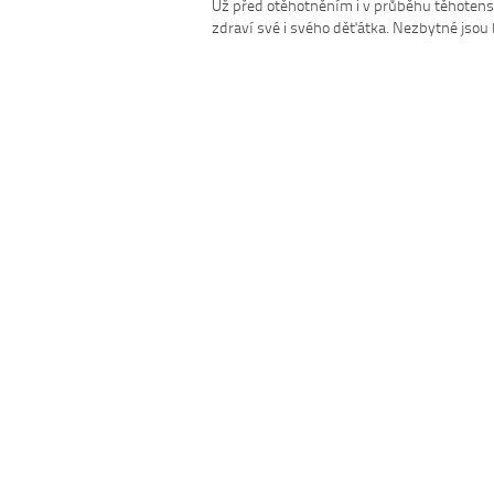
Už před otěhotněním i v průběhu těhotens
zdraví své i svého děťátka. Nezbytné jsou 