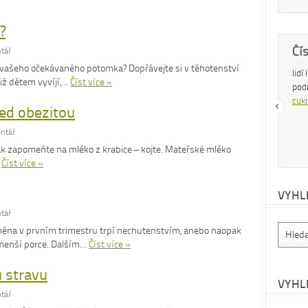
?
Dobrá rada
Čí
tář
u vašeho očekávaného potomka? Dopřávejte si v těhotenství
Nedaří se vám zhubnout? Trpíte často
lidí
iž dětem vyvíjí,…
Číst více »
zácpou a potřebujete si upravit zažívání?
pod
Na tyto a mnohé další problémy existuje
cukr
řed obezitou
osvědčená rada – zvyšte příjem vlákniny.
Více se dočtete v
tomto článku
.
ntář
k zapomeňte na mléko z krabice – kojte. Mateřské mléko
…
Číst více »
VYHL
tář
jména v prvním trimestru trpí nechutenstvím, anebo naopak
a menší porce. Dalším…
Číst více »
u stravu
VYHL
tář