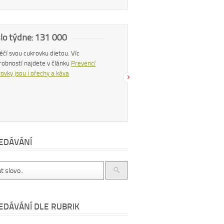
slo týdne: 131 000
Náš tip
 léčí svou cukrovku dietou. Víc
Konzumací štiplavého jídla se z těla
robností najdete v článku
Prevencí
uvolňují endorfiny, hormony štěstí, díky
ovky jsou i ořechy a káva
čemuž se po pikantním jídle můžeme
cítit šťastnější a spokojenější. Více se
dočtete v článku
Chilli papričky jako
přírodní lék
EDÁVÁNÍ
EDÁVÁNÍ DLE RUBRIK