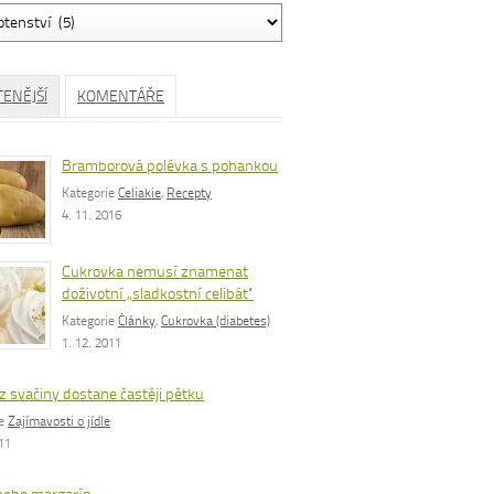
ávání
TENĚJŠÍ
KOMENTÁŘE
Bramborová polévka s pohankou
Kategorie
Celiakie
,
Recepty
4. 11. 2016
Cukrovka nemusí znamenat
doživotní „sladkostní celibát“
Kategorie
Články
,
Cukrovka (diabetes)
1. 12. 2011
z svačiny dostane častěji pětku
ie
Zajímavosti o jídle
011