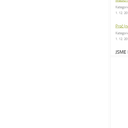
Máslo 
Kategor
1. 12. 2
Proč (n
Kategor
1. 12. 2
JSME