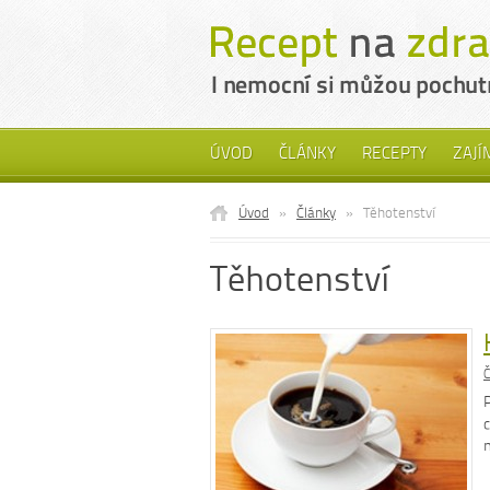
ÚVOD
ČLÁNKY
RECEPTY
ZAJÍ
Úvod
»
Články
»
Těhotenství
Těhotenství
Č