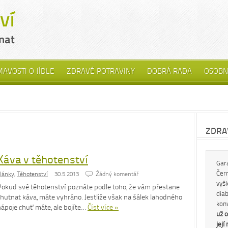
MAVOSTI O JÍDLE
ZDRAVÉ POTRAVINY
DOBRÁ RADA
OSOBN
ZDRAV
Káva v těhotenství
Gar
Čern
lánky
,
Těhotenství
30.5.2013
Źádný komentář
vyš
Pokud své těhotenství poznáte podle toho, že vám přestane
diab
chutnat káva, máte vyhráno. Jestliže však na šálek lahodného
kon
nápoje chuť máte, ale bojíte…
Číst více »
už o
její