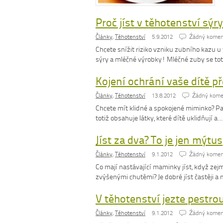
Proč jíst v těhotenství sýry
Články
,
Těhotenství
5.9.2012
Źádný komen
Chcete snížit riziko vzniku zubního kazu 
sýry a mléčné výrobky! Mléčné zuby se tot
Kojení ochrání vaše dítě p
Články
,
Těhotenství
13.8.2012
Źádný kome
Chcete mít klidné a spokojené miminko? Pa
totiž obsahuje látky, které dítě uklidňují a
Jíst za dva? To je jen mýtus
Články
,
Těhotenství
9.1.2012
Źádný komen
Co mají nastávající maminky jíst, když ze
zvýšenými chutěmi? Je dobré jíst častěji 
V těhotenství jezte pestro
Články
,
Těhotenství
9.1.2012
Źádný komen