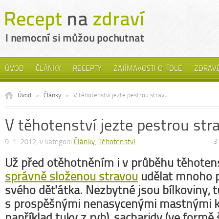
ÚVOD
ČLÁNKY
RECEPTY
ZAJÍMAVOSTI O JÍDLE
ZDRAVÉ
Úvod
»
Články
»
V těhotenství jezte pestrou stravu
V těhotenství jezte pestrou str
9. 1. 2012, v kategorii
Články
,
Těhotenství
3
Už před otěhotněním i v průběhu těhoten
správně složenou stravou
udělat mnoho pr
svého děťátka. Nezbytné jsou bílkoviny, t
s prospěšnými nenasycenými mastnými k
například tuky z ryb), sacharidy (ve formě