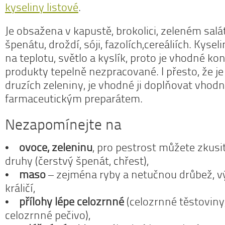
kyseliny listové
.
Je obsažena v kapustě, brokolici, zeleném salát
špenátu, droždí, sóji, fazolích,cereáliích. Kyselin
na teplotu, světlo a kyslík, proto je vhodné k
produkty tepelně nezpracované. I přesto, že 
druzích zeleniny, je vhodné ji doplňovat vho
farmaceutickým preparátem.
Nezapomínejte na
•
ovoce, zeleninu
, pro pestrost můžete zkusit
druhy (čerstvý špenát, chřest),
•
maso
– zejména ryby a netučnou drůbež, v
králičí,
•
přílohy lépe celozrnné
(celozrnné těstoviny,
celozrnné pečivo),