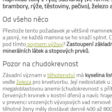
brambory, rýže, těstoviny, pečivo), železo a
Od všeho něco
Přestože tento požadavek je většině mamine
a jasný, ne každá mamina se ho snaží splnit. Co
pod tímto
pojmem výživy
?
Zastoupení základní
minerálních látek a stopových prvků.
Pozor na chudokrevnost
Zásadní význam v
těhotenství
má
kyselina li
vedle
železa
pro krvetvorbu. Její nedostatek u 
megaloblastovou anemii (chudokrevnost s pří
červených krvinek v kostní dřeni) a navíc hra
v prevenci vrozených vývojových vad nervové 
těhotné ženy měly dostávat denně 400 až 80