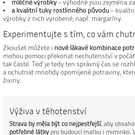
•
mléčné výrobky
– výhodné jsou zejména z
•
a kvalitní tuky rostlinného původu
– kvalitn
výrobky z nich vyrobené, např. margaríny.
Experimentujte s tím, co vám chut
Zkoušet můžete i
nové lákavé kombinace potr
mohou pomoci překonat nechutenství v počát
tak časté. Teď je tedy ten správný čas se roz
a ochutnat mnohdy opomíjené potraviny, kter
živiny.
Výživa v těhotenství
Strava by měla být co nejpestřejší
, aby obsah
potřebné látky
pro budoucí matku i miminko. 