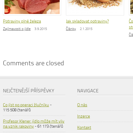
Potraviny plné železa
Jak skladovat potraviny?
Čo
st
Zajímavosti o jídle
3.9.2015
Články
2.1.2015
Čl
Comments are closed
NEJČTENĚJŠÍ PŘÍSPĚVKY
NAVIGACE
Co jíst po operaci žlučníku
-
O nás
115 508 čtenářů
Inzerce
Profesor Klener: jídlo může mít vliv
na vznik rakoviny
- 61 173 čtenářů
Kontakt