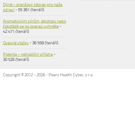
Dýně – oranžový zázrak pro naše
zdraví
- 55 361 čtenářů
Aromatickým sýrům, alkoholu nebo
čokoládě se po operaci vyhněte
-
42 471 čtenářů
Ovesné vločky
- 36 558 čtenářů
Polenta – netradiční příloha
-
30 526 čtenářů
Copyright © 2012 -
2026
- Pears Health Cyber, s.r.o.