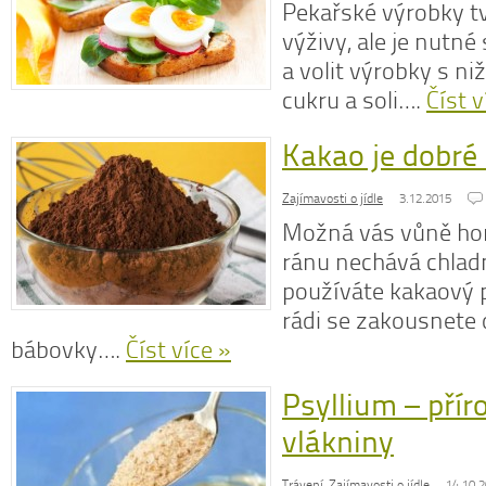
Pekařské výrobky tv
výživy, ale je nutné
a volit výrobky s n
cukru a soli….
Číst v
Kakao je dobré
Zajímavosti o jídle
3.12.2015
Možná vás vůně ho
ránu nechává chladn
používáte kakaový p
rádi se zakousnete
bábovky….
Číst více »
Psyllium – přír
vlákniny
Trávení
,
Zajímavosti o jídle
14.10.