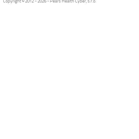
Copyright © 2012 -
2026
- Pears Health Cyber, s.r.o.