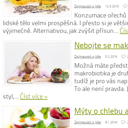
Zajímavosti o jídle
12.5.2016
Konzumace ořechů 
lidské tělo velmi prospěšná. I přesto si je větši
výjimečně. Alternativou, jak zvýšit přísun…
Čís
Nebojte se mak
Zajímavosti o jídle
5.2.2016
Možná máte předst
makrobiotika je dru
tudíž je pro vás nap
To ale není pravda. J
styl,…
Číst více »
Mýty o chlebu 
Zajímavosti o jídle
8.1.2016