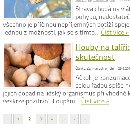
Strava chudá na vlá
pohybu, nedostatečn
všechno je příčinou nepříjemných potíží spoj
Jednou z možností, jak se s tímto…
Číst více »
Houby na talíři
skutečnost
Články
,
Zajímavosti o jídle
29.9.20
Ačkoli je konzumac
celou řadou spíše n
jejich dopad na lidský organismus při vhodné 
veskrze pozitivní. Loupání…
Číst více »
‹
1
2
3
4
5
›
»