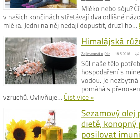
Mléko nebo sóju? Čí
v našich končinách střetávají dva odlišné ná
mléka. Jedni na něj nedají dopustit, druzí ho…
Himalájská růž
Zajímavosti o jídle
18.5.2016
Sůl naše tělo potře
hospodaření s mine
vodou. Je nezbytná 
pomáhá s přenose
vzruchů. Ovlivňuje…
Číst více »
Sezamový olej p
dietě, konopn
posilovat imun