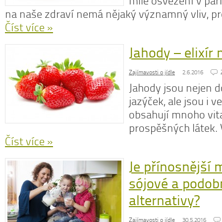
milé osvěžení v par
na naše zdraví nemá nějaký významný vliv, pr
Číst více »
Jahody – elixír 
N
z
Zajímavosti o jídle
2.6.2016
N
o
Jahody jsou nejen 
V
jazýček, ale jsou i v
obsahují mnoho vit
prospěšných látek. 
Číst více »
Je přínosnější 
sójové a podob
alternativy?
Zajímavosti o jídle
30.5.2016