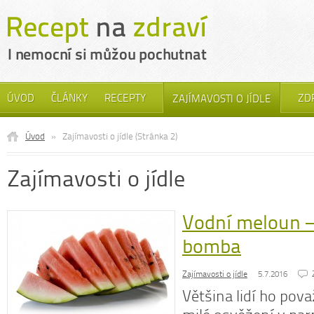
ÚVOD
ČLÁNKY
RECEPTY
ZD
ZAJÍMAVOSTI O JÍDLE
Úvod
»
Zajímavosti o jídle (Stránka 2)
Zajímavosti o jídle
Vodní meloun –
bomba
Zajímavosti o jídle
5.7.2016
Většina lidí ho pova