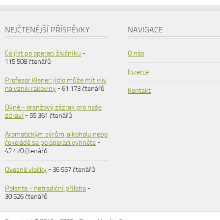
NEJČTENĚJŠÍ PŘÍSPĚVKY
NAVIGACE
Co jíst po operaci žlučníku
-
O nás
115 508 čtenářů
Inzerce
Profesor Klener: jídlo může mít vliv
na vznik rakoviny
- 61 173 čtenářů
Kontakt
Dýně – oranžový zázrak pro naše
zdraví
- 55 361 čtenářů
Aromatickým sýrům, alkoholu nebo
čokoládě se po operaci vyhněte
-
42 470 čtenářů
Ovesné vločky
- 36 557 čtenářů
Polenta – netradiční příloha
-
30 526 čtenářů