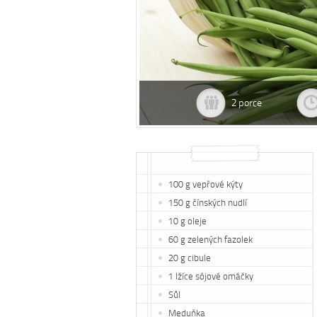
2 porce
100 g vepřové kýty
150 g čínských nudlí
10 g oleje
60 g zelených fazolek
20 g cibule
1 lžíce sójové omáčky
Sůl
Meduňka