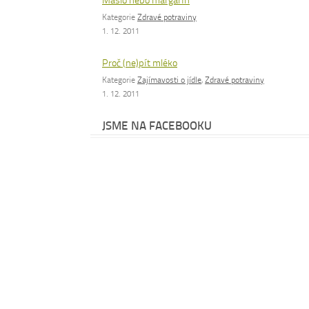
Máslo nebo margarín
Kategorie
Zdravé potraviny
1. 12. 2011
Proč (ne)pít mléko
Kategorie
Zajímavosti o jídle
,
Zdravé potraviny
1. 12. 2011
JSME NA FACEBOOKU