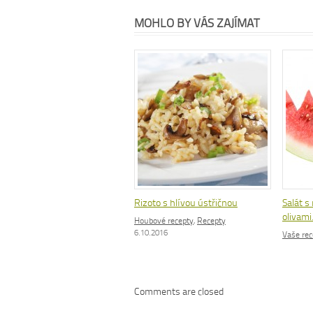
MOHLO BY VÁS ZAJÍMAT
Rizoto s hlívou ústřičnou
Salát s
olivam
Houbové recepty
,
Recepty
6.10.2016
Vaše rec
Comments are closed