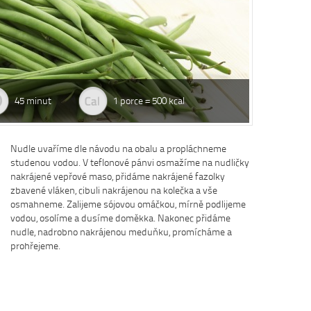
Dobrá rad
Nedaří se vám
zácpou a potře
45 minut
1 porce = 500 kcal
Na tyto a mno
osvědčená rada
Více se dočte
Nudle uvaříme dle návodu na obalu a propláchneme
studenou vodou. V teflonové pánvi osmažíme na nudličky
nakrájené vepřové maso, přidáme nakrájené fazolky
zbavené vláken, cibuli nakrájenou na kolečka a vše
osmahneme. Zalijeme sójovou omáčkou, mírně podlijeme
vodou, osolíme a dusíme doměkka. Nakonec přidáme
nudle, nadrobno nakrájenou meduňku, promícháme a
prohřejeme.