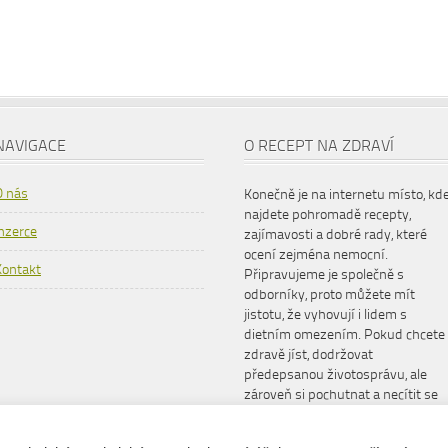
NAVIGACE
O RECEPT NA ZDRAVÍ
O nás
Konečně je na internetu místo, kd
najdete pohromadě recepty,
Inzerce
zajímavosti a dobré rady, které
ocení zejména nemocní.
Kontakt
Připravujeme je společně s
odborníky, proto můžete mít
jistotu, že vyhovují i lidem s
dietním omezením. Pokud chcete
zdravě jíst, dodržovat
předepsanou životosprávu, ale
zároveň si pochutnat a necítit se
šizeni, www.receptnazdravi.cz je
pro vás ideální společník.