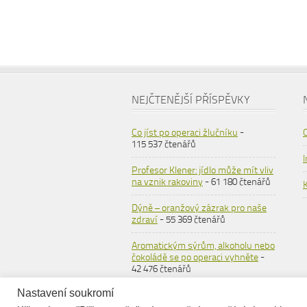
NEJČTENĚJŠÍ PŘÍSPĚVKY
Co jíst po operaci žlučníku
-
115 537 čtenářů
Profesor Klener: jídlo může mít vliv
na vznik rakoviny
- 61 180 čtenářů
Dýně – oranžový zázrak pro naše
zdraví
- 55 369 čtenářů
Aromatickým sýrům, alkoholu nebo
čokoládě se po operaci vyhněte
-
42 476 čtenářů
Nastavení soukromí
Ovesné vločky
- 36 564 čtenářů