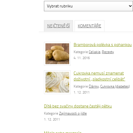
Vyhledávání
dle
rubrik
NEJČTENĚJŠÍ
KOMENTÁŘE
Bramborová polévka s pohankou
Kategorie
Celiakie
,
Recepty
4. 11. 2016
Cukrovka nemusí znamenat
doživotní „sladkostní celibát“
Kategorie
Články
,
Cukrovka (diabetes)
1. 12. 2011
Dítě bez svačiny dostane častěji pětku
Kategorie
Zajímavosti o jídle
1. 12. 2011