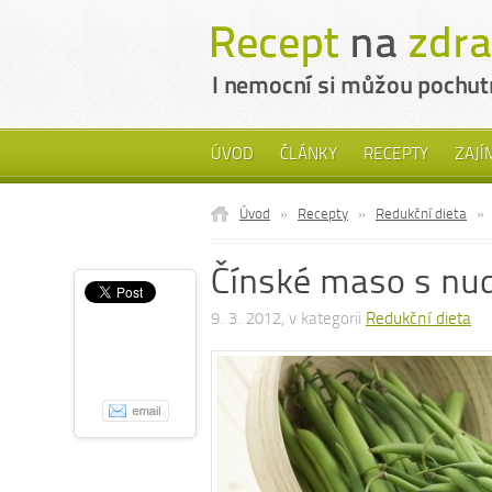
ÚVOD
ČLÁNKY
RECEPTY
ZAJÍ
Úvod
»
Recepty
»
Redukční dieta
»
Čínské maso s nud
9. 3. 2012, v kategorii
Redukční dieta