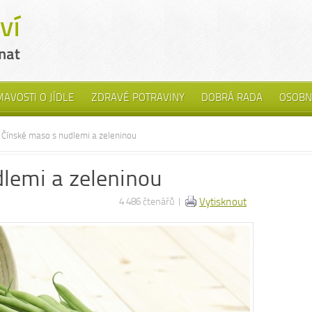
MAVOSTI O JÍDLE
ZDRAVÉ POTRAVINY
DOBRÁ RADA
OSOBN
Čínské maso s nudlemi a zeleninou
lemi a zeleninou
4 486 čtenářů |
Vytisknout