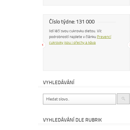
a
Číslo týdne: 131 000
Náš
 zhubnout? Trpíte často
lidí léčí svou cukrovku dietou. Víc
Konzu
bujete si upravit zažívání?
podrobností najdete v článku
Prevencí
uvolň
hé další problémy existuje
cukrovky jsou i ořechy a káva
čemu
 – zvyšte příjem vlákniny.
cítit
te v
tomto článku
.
dočt
příro
VYHLEDÁVÁNÍ
VYHLEDÁVÁNÍ DLE RUBRIK