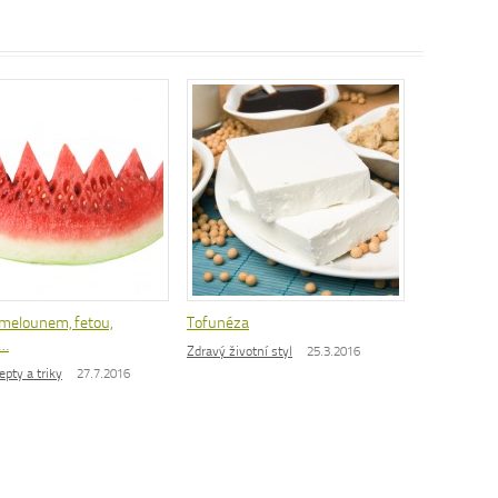
 melounem, fetou,
Tofunéza
i…
Zdravý životní styl
25.3.2016
epty a triky
27.7.2016