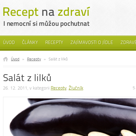
ÚVOD
ČLÁNKY
RECEPTY
ZAJÍMAVOSTI O JÍDLE
ZDRAVÉ
Úvod
»
Recepty
»
Salát z lilků
Salát z lilků
26. 12. 2011, v kategorii
Recepty
,
Žlučník
5