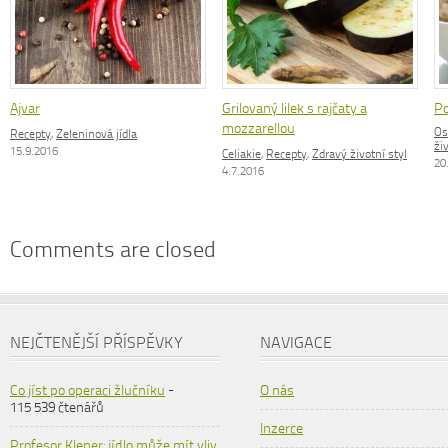
Ajvar
Grilovaný lilek s rajčaty a
Po
mozzarellou
Os
Recepty
,
Zeleninová jídla
ži
15.9.2016
Celiakie
,
Recepty
,
Zdravý životní styl
20
4.7.2016
Comments are closed
NEJČTENĚJŠÍ PŘÍSPĚVKY
NAVIGACE
Co jíst po operaci žlučníku
-
O nás
115 539 čtenářů
Inzerce
Profesor Klener: jídlo může mít vliv