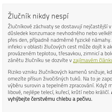
Žlučník nikdy nespí
Žlučníkové záchvaty se dostavují nejčastější v 
důsledek konzumace nevhodného nebo velkého
přes den, případně nadměrné fyzické námahy.
infekci v oblasti žlučových cest může dojít k
provázeném teplotou, třesavkou, zimnicí a bol
zánětu žlučníku se dozvíte v
zajímavém článk
Riziko vzniku žlučníkových kamenů snižuje, k
omezíte přísun živočišných tuků. Na to je zapo
výběru surovin a tepelném zpracování. Když m
libové, nejlépe telecí, kuřecí, krůtí nebo králičí.
vyhýbejte čerstvému chlebu a pečivu.