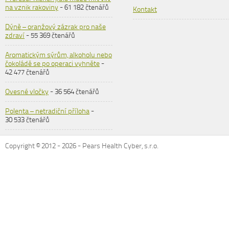
na vznik rakoviny
- 61 182 čtenářů
Kontakt
Dýně – oranžový zázrak pro naše
zdraví
- 55 369 čtenářů
Aromatickým sýrům, alkoholu nebo
čokoládě se po operaci vyhněte
-
42 477 čtenářů
Ovesné vločky
- 36 564 čtenářů
Polenta – netradiční příloha
-
30 533 čtenářů
Copyright © 2012 -
2026
- Pears Health Cyber, s.r.o.