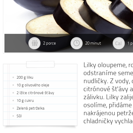
2 porce
20 minut
1 p
Lilky oloupeme, r
odstraníme seme
200 g lilku
nudličky. Z vody, 
10 g olivového oleje
citrónové šťávy a
2 lžíce citrónové šťávy
zálivku. Lilky zali
10 g cukru
osolíme, přidám
Zelená petrželka
nakrájenou petrž
Sůl
chladničky vychl