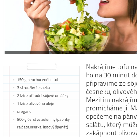
Nakrájíme tofu n
ho na 30 minut d
150 g neochuceného tofu
připravíme ze só
3 stroužky česneku
česneku, olivovéh
2 lžíce přírodní sójové omáčky
Mezitím nakrájím
1 lžíce olivového oleje
promícháme ji. M
oregano
opečeme na pánvi
800 g čerstvé zeleniny (papriky,
salátu, který můž
rajčata,okurka, listový špenát)
zakápnout olivov