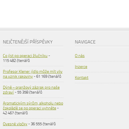
NEJČTENĚJŠÍ PŘÍSPĚVKY
NAVIGACE
Co jíst po operaci žlučníku
-
O nás
115 482 čtenářů
Inzerce
Profesor Klener: jídlo může mít vliv
na vznik rakoviny
- 61 169 čtenářů
Kontakt
Dýně – oranžový zázrak pro naše
zdraví
- 55 358 čtenářů
Aromatickým sýrům, alkoholu nebo
čokoládě se po operaci vyhněte
-
42 467 čtenářů
Ovesné vločky
- 36 555 čtenářů