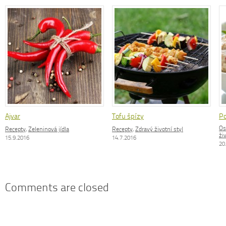
Ajvar
Tofu špízy
Po
Os
Recepty
,
Zeleninová jídla
Recepty
,
Zdravý životní styl
ži
15.9.2016
14.7.2016
20
Comments are closed