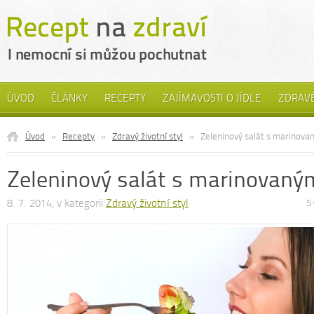
ÚVOD
ČLÁNKY
RECEPTY
ZAJÍMAVOSTI O JÍDLE
ZDRAVÉ
Úvod
»
Recepty
»
Zdravý životní styl
»
Zeleninový salát s marinova
Zeleninový salát s marinovaný
8. 7. 2014, v kategorii
Zdravý životní styl
5