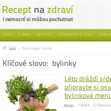
ÚVOD
ČLÁNKY
RECEPTY
ZAJÍMAVOSTI O JÍDLE
ZDRAVÉ
Úvod
»
Posts tagged "bylinky"
Klíčové slovo: bylinky
Léto dráždí srd
připravte si osv
bylinkové men
Bylinky
11.8.2016
Źádný ko