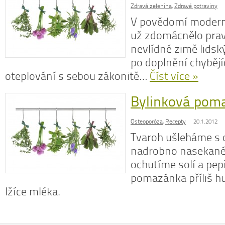
Zdravá zelenina
,
Zdravé potraviny
V povědomí moder
už zdomácnělo pravi
nevlídné zimě lidsk
po doplnění chybějí
oteplování s sebou zákonitě…
Číst více »
Bylinková pom
Osteoporóza
,
Recepty
20.1.2012
Tvaroh ušleháme s 
nadrobno nasekané 
ochutíme solí a pe
pomazánka příliš h
lžíce mléka.