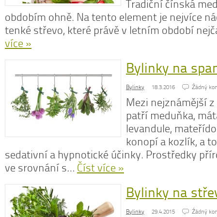
Tradiční čínská med
obdobím ohně. Na tento element je nejvíce ná
tenké střevo, které právě v letním období nejč
více »
N
z
Bylinky na spa
N
o
Bylinky
18.3.2016
Źádný ko
V
Mezi nejznámější z
patří meduňka, mát
levandule, mateřído
konopí a kozlík, a to
sedativní a hypnotické účinky. Prostředky pří
ve srovnání s…
Číst více »
Bylinky na stře
Bylinky
29.4.2015
Źádný ko