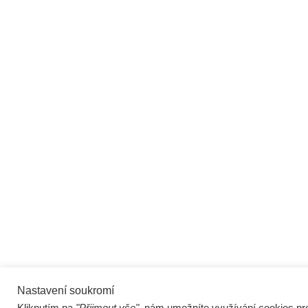
Nastavení soukromí
Kliknutím na
"Přijmout vše"
, nám umožníte využívání cookies pro