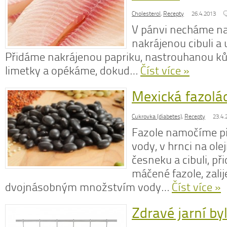
Cholesterol
,
Recepty
26.4.2013
V pánvi necháme na 
nakrájenou cibuli a
Přidáme nakrájenou papriku, nastrouhanou ků
limetky a opékáme, dokud…
Číst více »
Mexická fazolá
Cukrovka (diabetes)
,
Recepty
23.4.
Fazole namočíme p
vody, v hrnci na ol
česneku a cibuli, p
máčené fazole, zali
dvojnásobným množstvím vody…
Číst více »
Zdravé jarní by