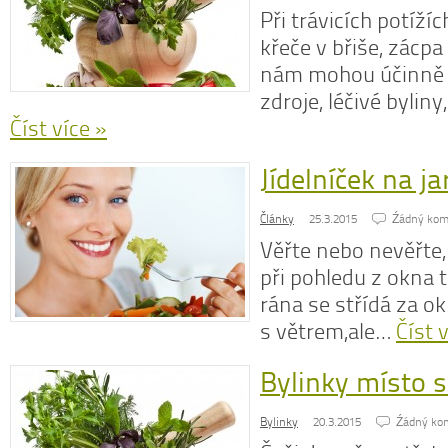
Při trávicích potížíc
křeče v břiše, zác
nám mohou účinně 
zdroje, léčivé bylin
Číst více »
Jídelníček na ja
Články
25.3.2015
Źádný kom
Věřte nebo nevěřte, 
při pohledu z okna 
rána se střídá za 
s větrem,ale…
Číst 
Bylinky místo s
Bylinky
20.3.2015
Źádný ko