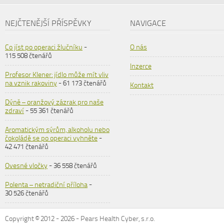
NEJČTENĚJŠÍ PŘÍSPĚVKY
NAVIGACE
Co jíst po operaci žlučníku
-
O nás
115 508 čtenářů
Inzerce
Profesor Klener: jídlo může mít vliv
na vznik rakoviny
- 61 173 čtenářů
Kontakt
Dýně – oranžový zázrak pro naše
zdraví
- 55 361 čtenářů
Aromatickým sýrům, alkoholu nebo
čokoládě se po operaci vyhněte
-
42 471 čtenářů
Ovesné vločky
- 36 558 čtenářů
Polenta – netradiční příloha
-
30 526 čtenářů
Copyright © 2012 -
2026
- Pears Health Cyber, s.r.o.