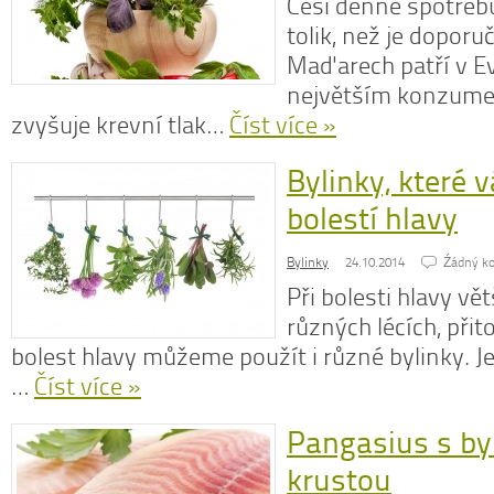
Češi denně spotřebu
tolik, než je dopor
Maďarech patří v Ev
největším konzume
zvyšuje krevní tlak…
Číst více »
Bylinky, které
bolestí hlavy
Bylinky
24.10.2014
Źádný k
Při bolesti hlavy v
různých lécích, při
bolest hlavy můžeme použít i různé bylinky. Je
…
Číst více »
Pangasius s by
krustou