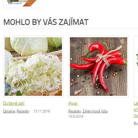
MOHLO BY VÁS ZAJÍMAT
Dušené zelí
Ajvar
Lé
př
Celiakie
,
Recepty
13.11.2016
Recepty
,
Zeleninová jídla
m
15.9.2016
By