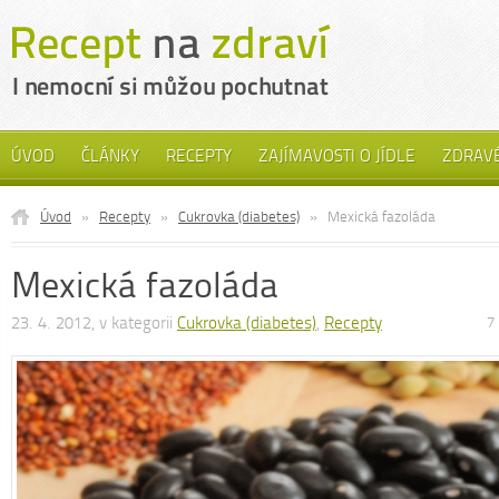
ÚVOD
ČLÁNKY
RECEPTY
ZAJÍMAVOSTI O JÍDLE
ZDRAVÉ
Úvod
»
Recepty
»
Cukrovka (diabetes)
»
Mexická fazoláda
Mexická fazoláda
23. 4. 2012, v kategorii
Cukrovka (diabetes)
,
Recepty
7